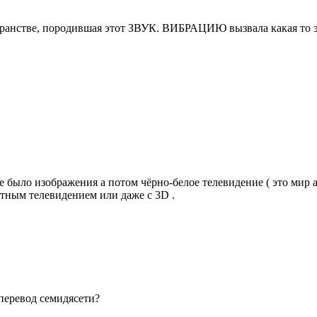
транстве, породившая этот ЗВУК. ВИБРАЦИЮ вызвала какая то э
е было изображения а потом чёрно-белое телевидение ( это мир а
тным телевидением или даже с 3D .
?перевод семидясети?