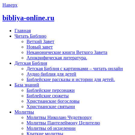
Наверх
bibliya-online.ru
Главная
Читать Библию
Ветхий Завет
Новый завет
Неканонические книги Ветхого Завета
Апокрифическая литература.
Детская Библия
Детская Библия с картинками – читать онлайн
Аудио библия для детей
Библейские рассказы и истории для детей.
База знаний
Библейские персонажи
Библейские сюжеты
Христианские богословы
Христианские святыни
Молитвы
Молитвы Николаю Чудотворцу
Молитвы Пантелеймону Целителю
Молитвы об исцелении
Краткие молитвы