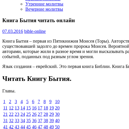
Утренние молитвы
Вечерние молитвы
Книга Бытия читать онлайн
07.03.2016
bible-online
Книга Бытия – первая из Пятикнижия Моисея (Торы). Авторст
существовавшей задолго до времен пророка Моисея. Вероятно
авторами, которые жили в разное время и могли высказывать 
событий, поданных под разным углом зрения.
Язык создания – еврейский. Это первая книга Библии. Книга Бы
Читать Книгу Бытия.
Главы.
1
2
3
4
5
6
7
8
9
10
11
12
13
14
15
16
17
18
19
20
21
22
23
24
25
26
27
28
29
30
31
32
33
34
35
36
37
38
39
40
41
42
43
44
45
46
47
48
49
50