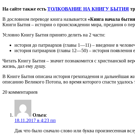
На сайте также есть
ТОЛКОВАНИЕ НА КНИГУ БЫТИЯ
тр
В дословном переводе книга называется
«Книга начала быти
Книги Бытия – истории о происхождении мира, предания о пер
Условно Книгу Бытия принято делить на 2 части:
история до патриархов (главы 1—11) – введение в челов
история патриархов (главы 12—50) – история появления е
Читать Книгу Бытия – значит познакомится с христианской верс
жизнь, дал ему душу.
В Книге Бытия описана история грехопадения и дальнейшая жи
описанию Великого Потопа, во время которого спасти удалось т
20 комментариев
Ольга
:
18.11.2017 в 4:23 пп
Дак что было сначало слово или буква произнесенная вс