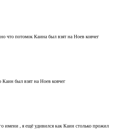
но что потомок Каина был взят на Ноев ковчег
о Каин был взят на Ноев ковчег
го имени , я ещё удивился как Каин столько прожил