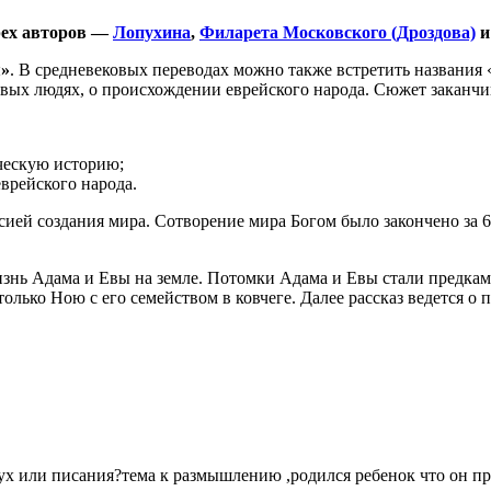
ех авторов —
Лопухина
,
Филарета Московского (Дроздова)
я»
. В средневековых переводах можно также встретить названия
вых людях, о происхождении еврейского народа. Сюжет заканчи
еческую историю;
врейского народа.
ией создания мира. Сотворение мира Богом было закончено за 6 
знь Адама и Евы на земле. Потомки Адама и Евы стали предкам
олько Ною с его семейством в ковчеге. Далее рассказ ведется о 
лух или писания?тема к размышлению ,родился ребенок что он п