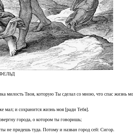
СФЕЛЬД
ка милость Твоя, которую Ты сделал со мною, что спас жизнь мою;
 же мал; и сохранится жизнь моя [ради Тебя].
ровергну города, о котором ты говоришь;
е ты не придешь туда. Потому и назван город сей: Сигор.