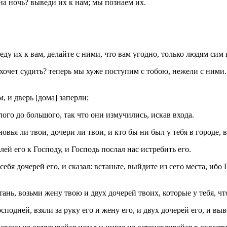
на ночь? выведи их к нам; мы познаем их.
еду их к вам, делайте с ними, что вам угодно, только людям сим
и хочет судить? теперь мы хуже поступим с тобою, нежели с ними.
, и дверь [дома] заперли;
лого до большого, так что они измучились, искав входа.
новья ли твои, дочери ли твои, и кто бы ни был у тебя в городе, 
ей его к Господу, и Господь послал нас истребить его.
ебя дочерей его, и сказал: встаньте, выйдите из сего места, ибо 
тань, возьми жену твою и двух дочерей твоих, которые у тебя, чт
подней, взяли за руку его и жену его, и двух дочерей его, и выв