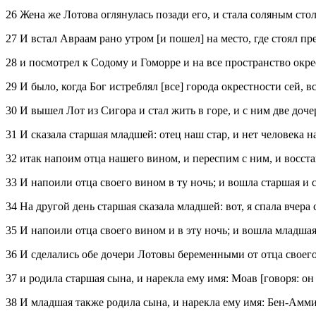
26 Жена же Лотова оглянулась позади его, и стала соляным сто
27 И встал Авраам рано утром [и пошел] на место, где стоял пр
28 и посмотрел к Содому и Гоморре и на все пространство окре
29 И было, когда Бог истреблял [все] города окрестности сей, 
30 И вышел Лот из Сигора и стал жить в горе, и с ним две доче
31 И сказала старшая младшей: отец наш стар, и нет человека 
32 итак напоим отца нашего вином, и переспим с ним, и восста
33 И напоили отца своего вином в ту ночь; и вошла старшая и спа
34 На другой день старшая сказала младшей: вот, я спала вчера
35 И напоили отца своего вином и в эту ночь; и вошла младшая и
36 И сделались обе дочери Лотовы беременными от отца своего
37 и родила старшая сына, и нарекла ему имя: Моав [говоря: о
38 И младшая также родила сына, и нарекла ему имя: Бен‑Амми