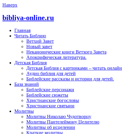
Наверх
bibliya-online.ru
Главная
Читать Библию
Ветхий Завет
Новый завет
Неканонические книги Ветхого Завета
Апокрифическая литература.
Детская Библия
Детская Библия с картинками – читать онлайн
Аудио библия для детей
Библейские рассказы и истории для детей.
База знаний
Библейские персонажи
Библейские сюжеты
Христианские богословы
Христианские святыни
Молитвы
Молитвы Николаю Чудотворцу
Молитвы Пантелеймону Целителю
Молитвы об исцелении
Краткие молитвы