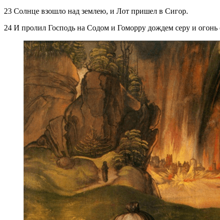
23 Солнце взошло над землею, и Лот пришел в Сигор.
24 И пролил Господь на Содом и Гоморру дождем серу и огонь о