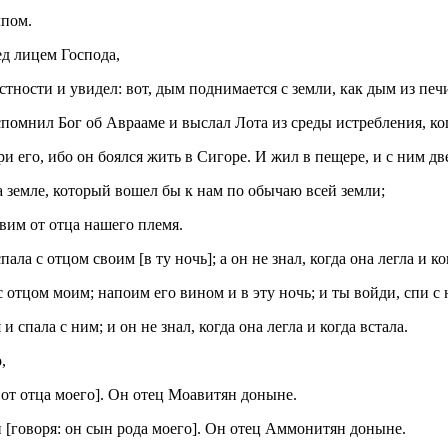
лпом.
ед лицем Господа,
стности и увидел: вот, дым поднимается с земли, как дым из печ
вспомнил Бог об Аврааме и выслал Лота из среды истребления, ко
ри его, ибо он боялся жить в Сигоре. И жил в пещере, и с ним дв
на земле, который вошел бы к нам по обычаю всей земли;
вим от отца нашего племя.
ла с отцом своим [в ту ночь]; а он не знал, когда она легла и ко
 с отцом моим; напоим его вином и в эту ночь; и ты войди, спи с
 спала с ним; и он не знал, когда она легла и когда встала.
,
н от отца моего]. Он отец Моавитян доныне.
 [говоря: он сын рода моего]. Он отец Аммонитян доныне.