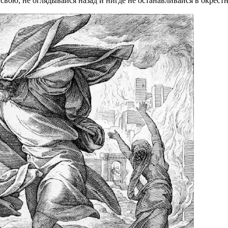
 свою; не оглядывайся назад и нигде не останавливайся в окрестн