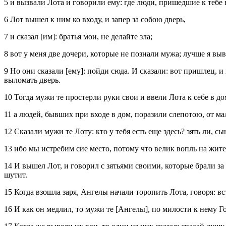
5 и вызвали Лота и говорили ему: где люди, пришедшие к тебе 
6 Лот вышел к ним ко входу, и запер за собою дверь,
7 и сказал [им]: братья мои, не делайте зла;
8 вот у меня две дочери, которые не познали мужа; лучше я выв
9 Но они сказали [ему]: пойди сюда. И сказали: вот пришлец, 
выломать дверь.
10 Тогда мужи те простерли руки свои и ввели Лота к себе в дом
11 а людей, бывших при входе в дом, поразили слепотою, от ма
12 Сказали мужи те Лоту: кто у тебя есть еще здесь? зять ли, сы
13 ибо мы истребим сие место, потому что велик вопль на жител
14 И вышел Лот, и говорил с зятьями своими, которые брали за с
шутит.
15 Когда взошла заря, Ангелы начали торопить Лота, говоря: вс
16 И как он медлил, то мужи те [Ангелы], по милости к нему Гос