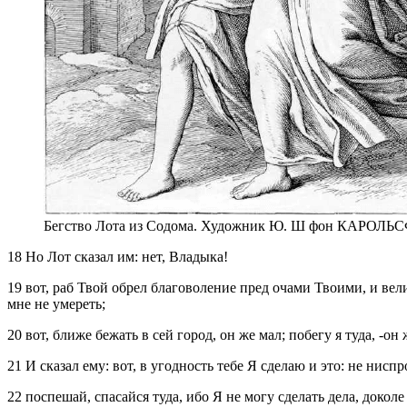
Бегство Лота из Содома. Художник Ю. Ш фон КАРОЛЬ
18 Но Лот сказал им: нет, Владыка!
19 вот, раб Твой обрел благоволение пред очами Твоими, и вели
мне не умереть;
20 вот, ближе бежать в сей город, он же мал; побегу я туда, ‑он
21 И сказал ему: вот, в угодность тебе Я сделаю и это: не нисп
22 поспешай, спасайся туда, ибо Я не могу сделать дела, докол