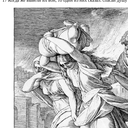
17 Когда же вывели их вон, то один из них сказал: спасай душу