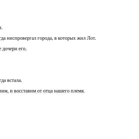
и.
гда ниспровергал города, в которых жил Лот.
е дочери его.
гда встала.
 ним, и восставим от отца нашего племя.