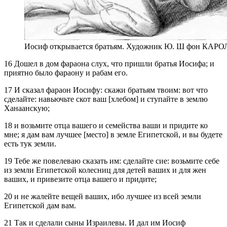
Иосиф открывается братьям. Художник Ю. Ш фон КА
16 Дошел в дом фараона слух, что пришли братья Иосифа; и
приятно было фараону и рабам его.
17 И сказал фараон Иосифу: скажи братьям твоим: вот что
сделайте: навьючьте скот ваш [хлебом] и ступайте в землю
Ханаанскую;
18 и возьмите отца вашего и семейства ваши и придите ко
мне; я дам вам лучшее [место] в земле Египетской, и вы будете
есть тук земли.
19 Тебе же повелеваю сказать им: сделайте сие: возьмите себе
из земли Египетской колесниц для детей ваших и для жен
ваших, и привезите отца вашего и придите;
20 и не жалейте вещей ваших, ибо лучшее из всей земли
Египетской дам вам.
21 Так и сделали сыны Израилевы. И дал им Иосиф