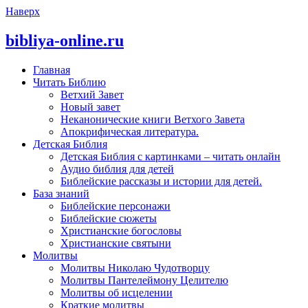
Наверх
bibliya-online.ru
Главная
Читать Библию
Ветхий Завет
Новый завет
Неканонические книги Ветхого Завета
Апокрифическая литература.
Детская Библия
Детская Библия с картинками – читать онлайн
Аудио библия для детей
Библейские рассказы и истории для детей.
База знаний
Библейские персонажи
Библейские сюжеты
Христианские богословы
Христианские святыни
Молитвы
Молитвы Николаю Чудотворцу
Молитвы Пантелеймону Целителю
Молитвы об исцелении
Краткие молитвы