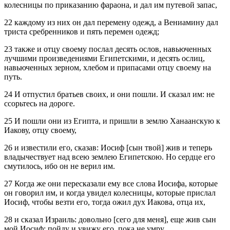
колесницы по приказанию фараона, и дал им путевой запас,
22 каждому из них он дал перемену одежд, а Вениамину дал
триста сребренников и пять перемен одежд;
23 также и отцу своему послал десять ослов, навьюченных
лучшими произведениями Египетскими, и десять ослиц,
навьюченных зерном, хлебом и припасами отцу своему на
путь.
24 И отпустил братьев своих, и они пошли. И сказал им: не
ссорьтесь на дороге.
25 И пошли они из Египта, и пришли в землю Ханаанскую к
Иакову, отцу своему,
26 и известили его, сказав: Иосиф [сын твой] жив и теперь
владычествует над всею землею Египетскою. Но сердце его
смутилось, ибо он не верил им.
27 Когда же они пересказали ему все слова Иосифа, которые
он говорил им, и когда увидел колесницы, которые прислал
Иосиф, чтобы везти его, тогда ожил дух Иакова, отца их,
28 и сказал Израиль: довольно [сего для меня], еще жив сын
мой Иосиф; пойду и увижу его, пока не умру.