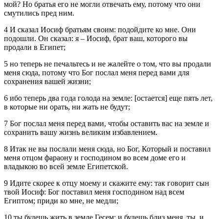
мой? Но братья его не могли отвечать ему, потому что они
смутились пред ним.
4 И сказал Иосиф братьям своим: подойдите ко мне. Они
подошли. Он сказал: я – Иосиф, брат ваш, которого вы
продали в Египет;
5 но теперь не печальтесь и не жалейте о том, что вы продали
меня сюда, потому что Бог послал меня перед вами для
сохранения вашей жизни;
6 ибо теперь два года голода на земле: [остается] еще пять лет,
в которые ни орать, ни жать не будут;
7 Бог послал меня перед вами, чтобы оставить вас на земле и
сохранить вашу жизнь великим избавлением.
8 Итак не вы послали меня сюда, но Бог, Который и поставил
меня отцом фараону и господином во всем доме его и
владыкою во всей земле Египетской.
9 Идите скорее к отцу моему и скажите ему: так говорит сын
твой Иосиф: Бог поставил меня господином над всем
Египтом; приди ко мне, не медли;
10 ты будешь жить в земле Гесем; и будешь близ меня, ты, и