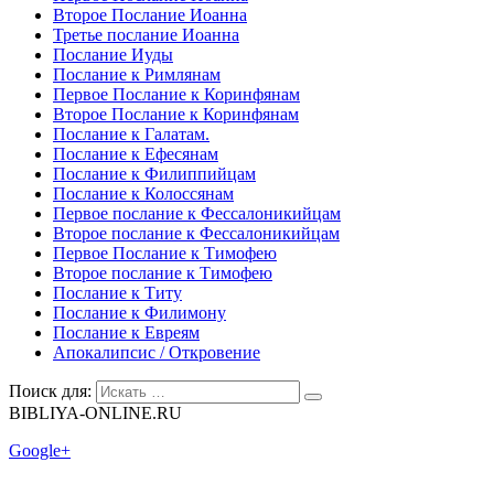
Второе Послание Иоанна
Третье послание Иоанна
Послание Иуды
Послание к Римлянам
Первое Послание к Коринфянам
Второе Послание к Коринфянам
Послание к Галатам.
Послание к Ефесянам
Послание к Филиппийцам
Послание к Колоссянам
Первое послание к Фессалоникийцам
Второе послание к Фессалоникийцам
Первое Послание к Тимофею
Второе послание к Тимофею
Послание к Титу
Послание к Филимону
Послание к Евреям
Апокалипсис / Откровение
Поиск для:
BIBLIYA-ONLINE.RU
Google+