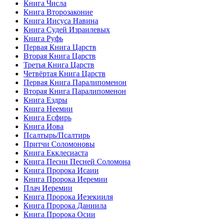
Книга Числа
Книга Второзаконие
Книга Иисуса Навина
Книга Судей Израилевых
Книга Руфь
Первая Книга Царств
Вторая Книга Царств
Третья Книга Царств
Четвёртая Книга Царств
Первая Книга Паралипоменон
Вторая Книга Паралипоменон
Книга Ездры
Книга Неемии
Книга Есфирь
Книга Иова
Псалтырь/Псалтирь
Притчи Соломоновы
Книга Екклесиаста
Книга Песни Песней Соломона
Книга Пророка Исаии
Книга Пророка Иеремии
Плач Иеремии
Книга Пророка Иезекииля
Книга Пророка Даниила
Книга Пророка Осии