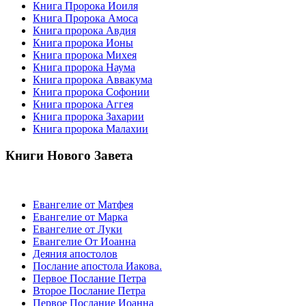
Книга Пророка Иоиля
Книга Пророка Амоса
Книга пророка Авдия
Книга пророка Ионы
Книга пророка Михея
Книга пророка Наума
Книга пророка Аввакума
Книга пророка Софонии
Книга пророка Аггея
Книга пророка Захарии
Книга пророка Малахии
Книги Нового Завета
Евангелие от Матфея
Евангелие от Марка
Евангелие от Луки
Евангелие От Иоанна
Деяния апостолов
Послание апостола Иакова.
Первое Послание Петра
Второе Послание Петра
Первое Послание Иоанна