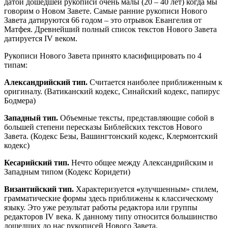
датой дошедшей рукописи очень малы (20 – 40 лет) когда мы
говорим о Новом Завете. Самые ранние рукописи Нового
Завета датируются 66 годом – это отрывок Евангелия от
Матфея. Древнейший полный список текстов Нового Завета
датируется IV веком.
Рукописи Нового Завета принято класифицировать по 4
типам:
Александрийский тип.
Считается наиболее приближенным к
оригиналу. (Ватиканский кодекс, Синайский кодекс, папирус
Бодмера)
Западный тип.
Объемные тексты, представляющие собой в
большей степени пересказы Библейских текстов Нового
Завета. (Кодекс Безы, Вашингтонский кодекс, Клермонтский
кодекс)
Кесарийский тип.
Нечто общее между Александрийским и
Западным типом (Кодекс Коридети)
Византийский тип.
Характеризуется
«
улучшенным» стилем,
грамматические формы здесь приближены к классическому
языку. Это уже результат работы редактора или группы
редакторов IV века. К данному типу относится большинство
дошедших до нас рукописей Нового Завета.