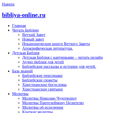
Наверх
bibliya-online.ru
Главная
Читать Библию
Ветхий Завет
Новый завет
Неканонические книги Ветхого Завета
Апокрифическая литература.
Детская Библия
Детская Библия с картинками – читать онлайн
Аудио библия для детей
Библейские рассказы и истории для детей.
База знаний
Библейские персонажи
Библейские сюжеты
Христианские богословы
Христианские святыни
Молитвы
Молитвы Николаю Чудотворцу
Молитвы Пантелеймону Целителю
Молитвы об исцелении
Краткие молитвы