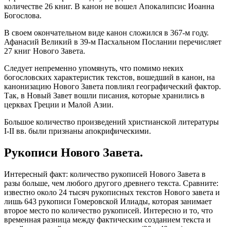
количестве 26 книг. В канон не вошел Апокалипсис Иоанна
Богослова.
В своем окончательном виде канон сложился в 367-м году.
Афанасий Великий в 39-м Пасхальном Послании перечисляет
27 книг Нового Завета.
Следует непременно упомянуть, что помимо неких
богословских характеристик текстов, вошедший в канон, на
канонизацию Нового Завета повлиял географический фактор.
Так, в Новый Завет вошли писания, которые хранились в
церквах Греции и Малой Азии.
Большое количество произведений христианской литературы
I-II вв. были признаны апокрифическими.
Рукописи Нового Завета.
Интересный факт: количество рукописей Нового Завета в
разы больше, чем любого другого древнего текста. Сравните:
известно около 24 тысяч рукописных текстов Нового завета и
лишь 643 рукописи Гомеровской Илиады, которая занимает
второе место по количество рукописей. Интересно и то, что
временная разница между фактическим созданием текста и