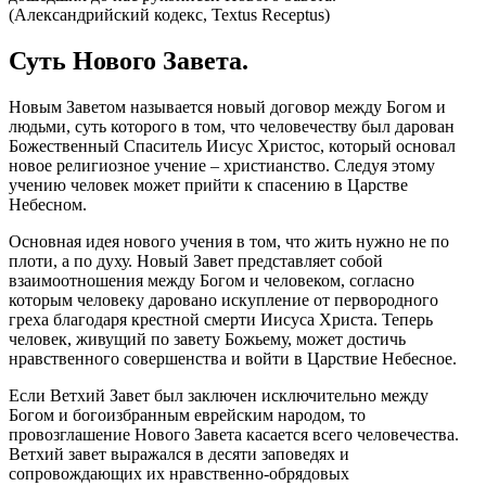
(Александрийский кодекс, Textus Receptus)
Суть Нового Завета.
Новым Заветом называется новый договор между Богом и
людьми, суть которого в том, что человечеству был дарован
Божественный Спаситель Иисус Христос, который основал
новое религиозное учение – христианство. Следуя этому
учению человек может прийти к спасению в Царстве
Небесном.
Основная идея нового учения в том, что жить нужно не по
плоти, а по духу. Новый Завет представляет собой
взаимоотношения между Богом и человеком, согласно
которым человеку даровано искупление от первородного
греха благодаря крестной смерти Иисуса Христа. Теперь
человек, живущий по завету Божьему, может достичь
нравственного совершенства и войти в Царствие Небесное.
Если Ветхий Завет был заключен исключительно между
Богом и богоизбранным еврейским народом, то
провозглашение Нового Завета касается всего человечества.
Ветхий завет выражался в десяти заповедях и
сопровождающих их нравственно-обрядовых