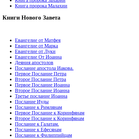
Книга пророка Захарии
Книга пророка Малахии
Книги Нового Завета
Евангелие от Матфея
Евангелие от Марка
Евангелие от Луки
Евангелие От Иоанна
Деяния апостолов
Послание апостола Иакова.
Первое Послание Петра
Второе Послание Петра
Первое Послание Иоанна
Второе Послание Иоанна
Третье послание Иоанна
Послание Иуды
Послание к Римлянам
Первое Послание к Коринфянам
Второе Послание к Коринфянам
Послание к Галатам.
Послание к Ефесянам
Послание к Филиппийцам