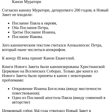
Канон Муратори
Согласно канону Муратори, датируемого 200 годом, в Новый
Завет не входили:
Послание Павла к евреям,
Оба Послания Петра,
Третье Послание Иоанна,
Послание Иакова.
Зато каноническим текстом считался Апокалипсис Петра,
который ныне числиться апокрифом.
К концу III века принят Канон Евангелий.
Книги Нового Завета были канонизированы Христианской
Церковью на Вселенских Соборах. Только две книги из
Нового Завета были приняты в канон с некоторыми
проблемами:
Откровение Иоанна Богослова (ввиду мистичности
повествования);
Одно из Посланий апостола Павла (ввиду сомнений в
авторстве)
Церковный собор 364 года утвердил Новый Завет в