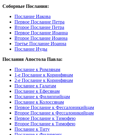
Соборные Послания:
Послание Иакова
Первое Послание Петра
Второе Послание Петра
Первое Послание Иоанна
Второе Послание Иоанна
Третье Послание Иоанна
Послание Иуды
Послания Апостола Павла:
Послание к Римлянам
1-е Послание к Коринфянам
2-е Послание к Коринфянам
Послание к Галатам
Послание к Ефесянам
Послание к Филиппийцам
Послание к Колоссянам
Первое Послание к Фессалоникийцам
Второе Послание к Фессалоникийцам
Первое Послание к Тимофею
Второе Послание к Тимофею
Послание к Титу
Послание к Филимону