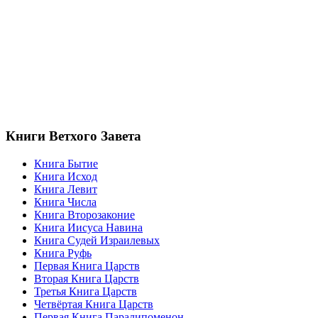
Книги Ветхого Завета
Книга Бытие
Книга Исход
Книга Левит
Книга Числа
Книга Второзаконие
Книга Иисуса Навина
Книга Судей Израилевых
Книга Руфь
Первая Книга Царств
Вторая Книга Царств
Третья Книга Царств
Четвёртая Книга Царств
Первая Книга Паралипоменон