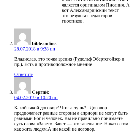
является оригиналом Писания. А
вот Александрийский текст —
это результат редакторов
гностиков.
bible-online
:
28.07.2018 в 9:38 пп
Владислав, это точка зрения (Рудольф Эбертсгойзер и
пр.). Есть и противоположное мнение
Ответить
Сергий
:
04.02.2019 в 10:20 пп
Какой такой договор? Что за чушь?.. Договор
предполагает равные стороны а априори не могут быть
равными Бог и человек. Вы не правильно понимаете
суть слова «Завет». Завет — это завещание. Наказ о том
как жить людям.А ни какой не договор.