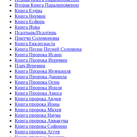
Вторая Книга Паралипоменон
Книга Ездры
Книга Неемии
Книга Есфирь
Книга Иова
Псалтырь/Псалтирь
Притчи Соломоновы
Книга Екклесиаста
Книга Песни Песней Соломона
Книга Пророка Исаии
Книга Пророка Иеремии
Плач Иеремии
Книга Пророка Иезекииля
Книга Пророка Даниила
Книга Пророка Осии
Книга Пророка Иоиля
Книга Пророка Амоса
Книга пророка Авдия
Книга пророка Ионы
Книга пророка Михея
Книга пророка Наума
Книга пророка Аввакума
Книга пророка Софонии
Книга пророка Аггея