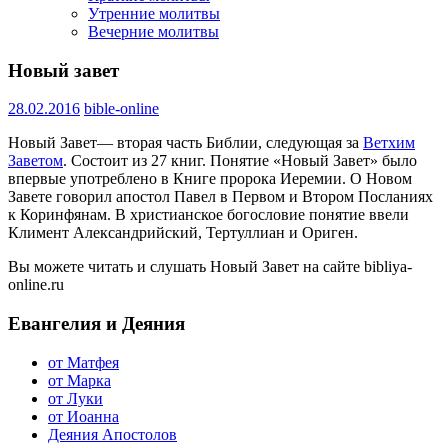
Утренние молитвы
Вечерние молитвы
Новый завет
28.02.2016
bible-online
Новый Завет— вторая часть Библии, следующая за
Ветхим
Заветом
. Состоит из 27 книг. Понятие «Новый Завет» было
впервые употреблено в Книге пророка Иеремии. О Новом
Завете говорил апостол Павел в Первом и Втором Посланиях
к Коринфянам. В христианское богословие понятие ввели
Климент Александрийский, Тертуллиан и Ориген.
Вы можете читать и слушать Новый Завет на сайте bibliya-
online.ru
Евангелия и Деяния
от Матфея
от Марка
от Луки
от Иоанна
Деяния Апостолов