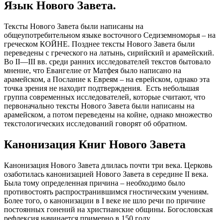
Язык Нового Завета.
Тексты Нового Завета были написаны на
общеупотребительном языке восточного Седиземноморья – на
греческом КОЙНЕ. Позднее тексты Нового Завета были
переведены с греческого на латынь, сирийский и арамейский.
Во II—III вв. среди ранних исследователей текстов бытовало
мнение, что Евангелие от Матфея было написано на
арамейском, а Послание к Евреям – на еврейском, однако эта
точка зрения не находит подтверждения. Есть небольшая
группа современных исследователей, которые считают, что
первоначально тексты Нового Завета были написаны на
арамейском, а потом переведены на койне, однако множество
текстологических исследований говорят об обратном.
Канонизация Книг Нового Завета
Канонизация Нового Завета длилась почти три века. Церковь
озаботилась канонизацией Нового Завета в середине II века.
Была тому определенная причина – необходимо было
противостоять распространившимся гностическим учениям.
Более того, о канонизации в I веке не шло речи по причине
постоянных гонений на христианские общины. Богословская
рефлексия начинается примерно в 150 году.