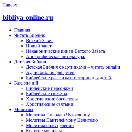
Наверх
bibliya-online.ru
Главная
Читать Библию
Ветхий Завет
Новый завет
Неканонические книги Ветхого Завета
Апокрифическая литература.
Детская Библия
Детская Библия с картинками – читать онлайн
Аудио библия для детей
Библейские рассказы и истории для детей.
База знаний
Библейские персонажи
Библейские сюжеты
Христианские богословы
Христианские святыни
Молитвы
Молитвы Николаю Чудотворцу
Молитвы Пантелеймону Целителю
Молитвы об исцелении
Краткие молитвы