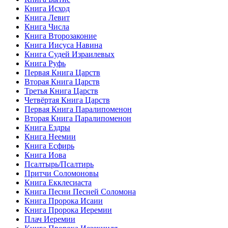
Книга Исход
Книга Левит
Книга Числа
Книга Второзаконие
Книга Иисуса Навина
Книга Судей Израилевых
Книга Руфь
Первая Книга Царств
Вторая Книга Царств
Третья Книга Царств
Четвёртая Книга Царств
Первая Книга Паралипоменон
Вторая Книга Паралипоменон
Книга Ездры
Книга Неемии
Книга Есфирь
Книга Иова
Псалтырь/Псалтирь
Притчи Соломоновы
Книга Екклесиаста
Книга Песни Песней Соломона
Книга Пророка Исаии
Книга Пророка Иеремии
Плач Иеремии