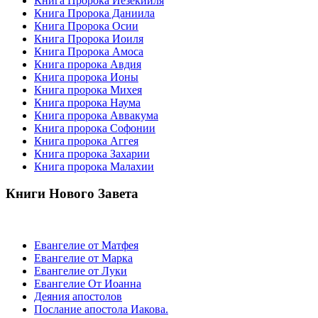
Книга Пророка Иезекииля
Книга Пророка Даниила
Книга Пророка Осии
Книга Пророка Иоиля
Книга Пророка Амоса
Книга пророка Авдия
Книга пророка Ионы
Книга пророка Михея
Книга пророка Наума
Книга пророка Аввакума
Книга пророка Софонии
Книга пророка Аггея
Книга пророка Захарии
Книга пророка Малахии
Книги Нового Завета
Евангелие от Матфея
Евангелие от Марка
Евангелие от Луки
Евангелие От Иоанна
Деяния апостолов
Послание апостола Иакова.