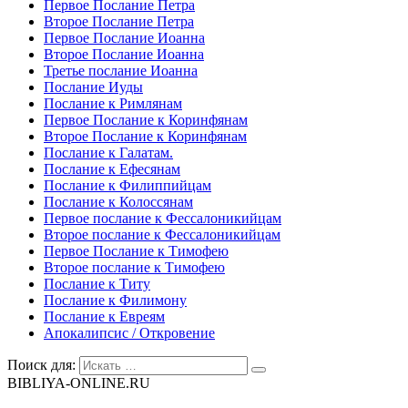
Первое Послание Петра
Второе Послание Петра
Первое Послание Иоанна
Второе Послание Иоанна
Третье послание Иоанна
Послание Иуды
Послание к Римлянам
Первое Послание к Коринфянам
Второе Послание к Коринфянам
Послание к Галатам.
Послание к Ефесянам
Послание к Филиппийцам
Послание к Колоссянам
Первое послание к Фессалоникийцам
Второе послание к Фессалоникийцам
Первое Послание к Тимофею
Второе послание к Тимофею
Послание к Титу
Послание к Филимону
Послание к Евреям
Апокалипсис / Откровение
Поиск для:
BIBLIYA-ONLINE.RU