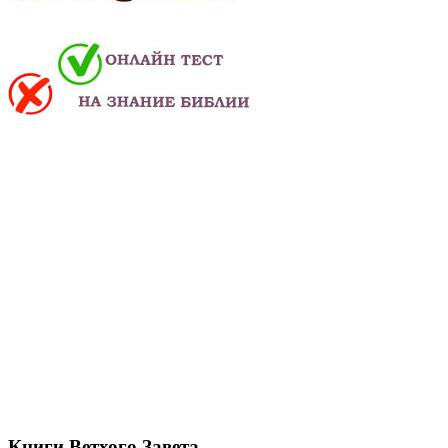
Книги Ветхого Завета