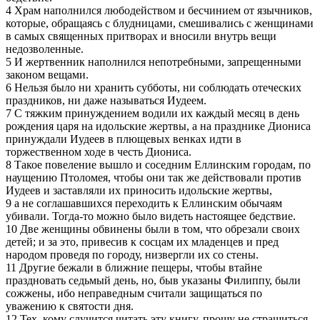
4 Храм наполнился любодейством и бесчинием от язычников,
которые, обращаясь с блудницами, смешивались с женщинами
в самых священных притворах и вносили внутрь вещи
недозволенные.
5 И жертвенник наполнился непотребными, запрещенными
законом вещами.
6 Нельзя было ни хранить субботы, ни соблюдать отеческих
праздников, ни даже называться Иудеем.
7 С тяжким принуждением водили их каждый месяц в день
рождения царя на идольские жертвы, а на празднике Диониса
принуждали Иудеев в плющевых венках идти в
торжественном ходе в честь Диониса.
8 Такое повеление вышло и соседним Еллинским городам, по
наущению Птоломея, чтобы они так же действовали против
Иудеев и заставляли их приносить идольские жертвы,
9 а не соглашавшихся переходить к Еллинским обычаям
убивали. Тогда-то можно было видеть настоящее бедствие.
10 Две женщины обвинены были в том, что обрезали своих
детей; и за это, привесив к сосцам их младенцев и пред
народом проведя по городу, низвергли их со стены.
11 Другие бежали в ближние пещеры, чтобы втайне
праздновать седьмый день, но, быв указаны Филиппу, были
сожжены, ибо неправедным считали защищаться по
уважению к святости дня.
12 Тех, кому случится читать эту книгу, прошу не страшиться