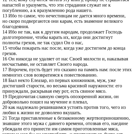
напастей и уразуметь, что эти страдания служат не к
погублению, а к вразумлению рода нашего.
13 Ибо то самое, что нечестивцам не дается много времени,
но скоро подвергаются они карам, есть знамение великого
благодеяния.
14 Ибо не так, как к другим народам, продолжает Господь
долготерпение, чтобы карать их, когда они достигнут
полноты грехов, не так судил Он о нас,
15 чтобы покарать нас после, когда уже достигнем до конца
грехов.
16 Он никогда не удаляет от нас Своей милости и, наказывая
несчастьями, не оставляет Своего народа.
17 Впрочем, пусть будет это сказано на память нам: после этих
немногих слов возвратимся к повествованию.
18 Был некто Елеазар, из первых книжников, муж, уже
достигший старости, но весьма красивой наружности: его
принуждали, раскрывая ему рот, есть свиное мясо.
19 Предпочитая славную смерть опозоренной жизни, он
добровольно пошел на мучение и плевал,
20 как надлежало решившимся устоять против того, чего из
любви к жизни не дозволено вкушать.
21 Тогда приставленные к беззаконному жертвоприношению,
знавшие этого мужа с давнего времени, отозвав его, наедине
убеждали его принести им самим приготовленные мяса,