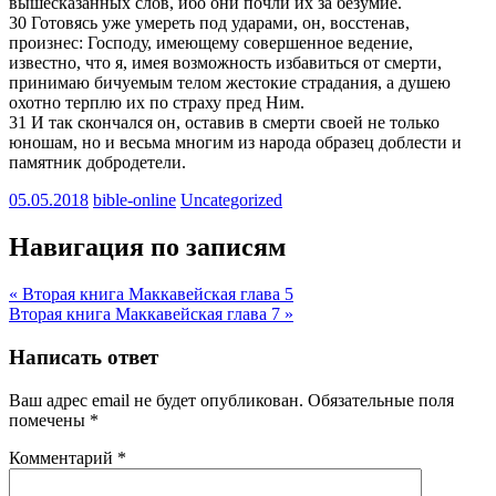
вышесказанных слов, ибо они почли их за безумие.
30 Готовясь уже умереть под ударами, он, восстенав,
произнес: Господу, имеющему совершенное ведение,
известно, что я, имея возможность избавиться от смерти,
принимаю бичуемым телом жестокие страдания, а душею
охотно терплю их по страху пред Ним.
31 И так скончался он, оставив в смерти своей не только
юношам, но и весьма многим из народа образец доблести и
памятник добродетели.
05.05.2018
bible-online
Uncategorized
Навигация по записям
« Вторая книга Маккавейская глава 5
Вторая книга Маккавейская глава 7 »
Написать ответ
Ваш адрес email не будет опубликован.
Обязательные поля
помечены
*
Комментарий
*