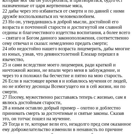
которые мог бы он употреблять, и притвориться, будто ест
назначенные от царя жертвенные мяса,
22 дабы через это избавиться от смерти и по давней с ними
дружбе воспользоваться их человеколюбием.
23 Но он, утвердившись в доброй мысли, достойной его
возраста и почтенной старости и достигнутой им славной
седины и благочестивого издетства воспитания, а более всего
– святаго и Богом данного законоположения, соответственно
сему отвечал и сказал: немедленно предать смерти;
24 ибо недостойно нашего возраста лицемерить, дабы многие
из юных, узнав, что девяностолетний Елеазар перешел в
язычество,
25 и сами вследствие моего лицемерия, ради краткой и
ничтожной жизни, не впали через меня в заблуждение, и
через то я положил бы бесчестие и пятно на мою старость.
26 Если в настоящее время я и избавлюсь мучения от людей,
но не избегну десницы Всемогущего ни в сей жизни, ни по
смерти.
27 Посему, мужественно расставаясь теперь с жизнью, сам я
явлюсь достойным старости,
28 а юным оставлю добрый пример – охотно и доблестно
принимать смерть за досточтимые и святые законы. Сказав
это, он тотчас пошел на мучение.
29 Тогда и те, которые вели его, незадолго пред сим оказанное
ему доброжелательство изменили в ненависть по причине