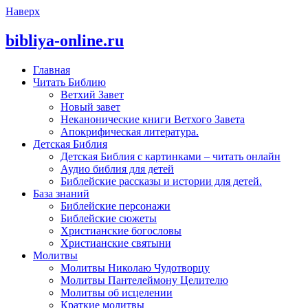
Наверх
bibliya-online.ru
Главная
Читать Библию
Ветхий Завет
Новый завет
Неканонические книги Ветхого Завета
Апокрифическая литература.
Детская Библия
Детская Библия с картинками – читать онлайн
Аудио библия для детей
Библейские рассказы и истории для детей.
База знаний
Библейские персонажи
Библейские сюжеты
Христианские богословы
Христианские святыни
Молитвы
Молитвы Николаю Чудотворцу
Молитвы Пантелеймону Целителю
Молитвы об исцелении
Краткие молитвы