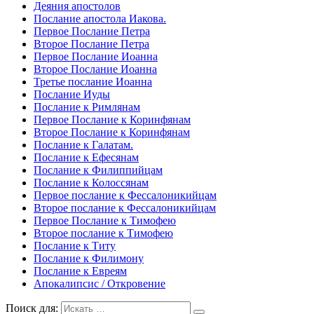
Деяния апостолов
Послание апостола Иакова.
Первое Послание Петра
Второе Послание Петра
Первое Послание Иоанна
Второе Послание Иоанна
Третье послание Иоанна
Послание Иуды
Послание к Римлянам
Первое Послание к Коринфянам
Второе Послание к Коринфянам
Послание к Галатам.
Послание к Ефесянам
Послание к Филиппийцам
Послание к Колоссянам
Первое послание к Фессалоникийцам
Второе послание к Фессалоникийцам
Первое Послание к Тимофею
Второе послание к Тимофею
Послание к Титу
Послание к Филимону
Послание к Евреям
Апокалипсис / Откровение
Поиск для: