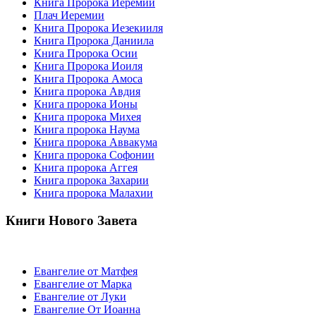
Книга Пророка Иеремии
Плач Иеремии
Книга Пророка Иезекииля
Книга Пророка Даниила
Книга Пророка Осии
Книга Пророка Иоиля
Книга Пророка Амоса
Книга пророка Авдия
Книга пророка Ионы
Книга пророка Михея
Книга пророка Наума
Книга пророка Аввакума
Книга пророка Софонии
Книга пророка Аггея
Книга пророка Захарии
Книга пророка Малахии
Книги Нового Завета
Евангелие от Матфея
Евангелие от Марка
Евангелие от Луки
Евангелие От Иоанна