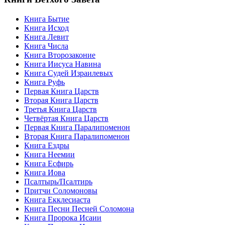
Книга Бытие
Книга Исход
Книга Левит
Книга Числа
Книга Второзаконие
Книга Иисуса Навина
Книга Судей Израилевых
Книга Руфь
Первая Книга Царств
Вторая Книга Царств
Третья Книга Царств
Четвёртая Книга Царств
Первая Книга Паралипоменон
Вторая Книга Паралипоменон
Книга Ездры
Книга Неемии
Книга Есфирь
Книга Иова
Псалтырь/Псалтирь
Притчи Соломоновы
Книга Екклесиаста
Книга Песни Песней Соломона
Книга Пророка Исаии