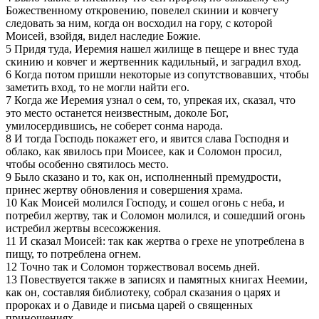
Божественному откровению, повелел скинии и ковчегу
следовать за ним, когда он восходил на гору, с которой
Моисей, взойдя, видел наследие Божие.
5 Придя туда, Иеремия нашел жилище в пещере и внес туда
скинию и ковчег и жертвенник кадильный, и заградил вход.
6 Когда потом пришли некоторые из сопутствовавших, чтобы
заметить вход, то не могли найти его.
7 Когда же Иеремия узнал о сем, то, упрекая их, сказал, что
это место останется неизвестным, доколе Бог,
умилосердившись, не соберет сонма народа.
8 И тогда Господь покажет его, и явится слава Господня и
облако, как явилось при Моисее, как и Соломон просил,
чтобы особенно святилось место.
9 Было сказано и то, как он, исполненный премудрости,
принес жертву обновления и совершения храма.
10 Как Моисей молился Господу, и сошел огонь с неба, и
потребил жертву, так и Соломон молился, и сошедший огонь
истребил жертвы всесожжения.
11 И сказал Моисей: так как жертва о грехе не употреблена в
пищу, то потреблена огнем.
12 Точно так и Соломон торжествовал восемь дней.
13 Повествуется также в записях и памятных книгах Неемии,
как он, составляя библиотеку, собрал сказания о царях и
пророках и о Давиде и письма царей о священных
приношениях.