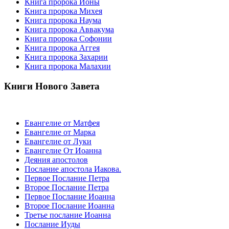
Книга пророка Ионы
Книга пророка Михея
Книга пророка Наума
Книга пророка Аввакума
Книга пророка Софонии
Книга пророка Аггея
Книга пророка Захарии
Книга пророка Малахии
Книги Нового Завета
Евангелие от Матфея
Евангелие от Марка
Евангелие от Луки
Евангелие От Иоанна
Деяния апостолов
Послание апостола Иакова.
Первое Послание Петра
Второе Послание Петра
Первое Послание Иоанна
Второе Послание Иоанна
Третье послание Иоанна
Послание Иуды