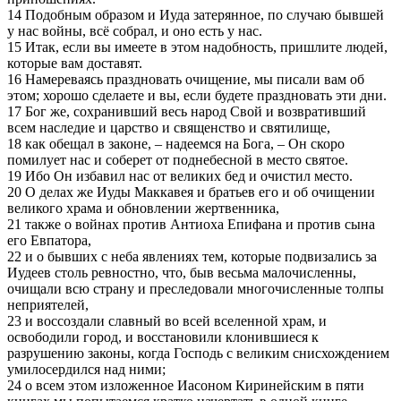
14 Подобным образом и Иуда затерянное, по случаю бывшей
у нас войны, всё собрал, и оно есть у нас.
15 Итак, если вы имеете в этом надобность, пришлите людей,
которые вам доставят.
16 Намереваясь праздновать очищение, мы писали вам об
этом; хорошо сделаете и вы, если будете праздновать эти дни.
17 Бог же, сохранивший весь народ Свой и возвративший
всем наследие и царство и священство и святилище,
18 как обещал в законе, – надеемся на Бога, – Он скоро
помилует нас и соберет от поднебесной в место святое.
19 Ибо Он избавил нас от великих бед и очистил место.
20 О делах же Иуды Маккавея и братьев его и об очищении
великого храма и обновлении жертвенника,
21 также о войнах против Антиоха Епифана и против сына
его Евпатора,
22 и о бывших с неба явлениях тем, которые подвизались за
Иудеев столь ревностно, что, быв весьма малочисленны,
очищали всю страну и преследовали многочисленные толпы
неприятелей,
23 и воссоздали славный во всей вселенной храм, и
освободили город, и восстановили клонившиеся к
разрушению законы, когда Господь с великим снисхождением
умилосердился над ними;
24 о всем этом изложенное Иасоном Киринейским в пяти