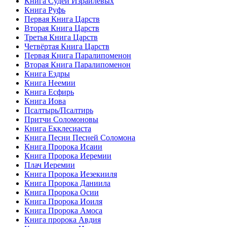
Книга Судей Израилевых
Книга Руфь
Первая Книга Царств
Вторая Книга Царств
Третья Книга Царств
Четвёртая Книга Царств
Первая Книга Паралипоменон
Вторая Книга Паралипоменон
Книга Ездры
Книга Неемии
Книга Есфирь
Книга Иова
Псалтырь/Псалтирь
Притчи Соломоновы
Книга Екклесиаста
Книга Песни Песней Соломона
Книга Пророка Исаии
Книга Пророка Иеремии
Плач Иеремии
Книга Пророка Иезекииля
Книга Пророка Даниила
Книга Пророка Осии
Книга Пророка Иоиля
Книга Пророка Амоса
Книга пророка Авдия