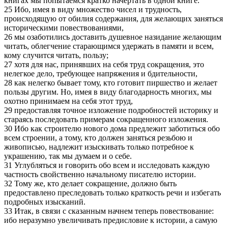
книгах мы попытаемся кратко начертать в одной книге.
25 Ибо, имея в виду множество чисел и трудность,
происходящую от обилия содержания, для желающих заняться
историческими повествованиями,
26 мы озаботились доставить душевное назидание желающим
читать, облегчение старающимся удержать в памяти и всем,
кому случится читать, пользу;
27 хотя для нас, принявших на себя труд сокращения, это
нелегкое дело, требующее напряжения и бдительности,
28 как нелегко бывает тому, кто готовит пиршество и желает
пользы другим. Но, имея в виду благодарность многих, мы
охотно принимаем на себя этот труд,
29 предоставляя точное изложение подробностей историку и
стараясь последовать примерам сокращенного изложения.
30 Ибо как строителю нового дома предлежит заботиться обо
всем строении, а тому, кто должен заняться резьбою и
живописью, надлежит изыскивать только потребное к
украшению, так мы думаем и о себе.
31 Углубляться и говорить обо всем и исследовать каждую
частность свойственно начальному писателю истории.
32 Тому же, кто делает сокращение, должно быть
предоставлено преследовать только краткость речи и избегать
подробных изысканий.
33 Итак, в связи с сказанным начнем теперь повествование:
ибо неразумно увеличивать предисловие к истории, а самую