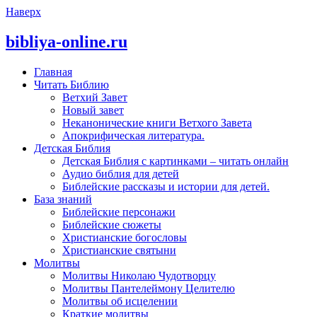
Наверх
bibliya-online.ru
Главная
Читать Библию
Ветхий Завет
Новый завет
Неканонические книги Ветхого Завета
Апокрифическая литература.
Детская Библия
Детская Библия с картинками – читать онлайн
Аудио библия для детей
Библейские рассказы и истории для детей.
База знаний
Библейские персонажи
Библейские сюжеты
Христианские богословы
Христианские святыни
Молитвы
Молитвы Николаю Чудотворцу
Молитвы Пантелеймону Целителю
Молитвы об исцелении
Краткие молитвы