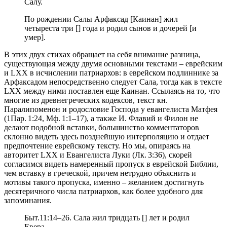
Салу.
По рождении Салы Арфаксад [Каинан] жил
четыреста три [] года и родил сынов и дочерей [и
умер].
В этих двух стихах обращает на себя внимание разница,
существующая между двумя основными текстами – еврейским
и LXX в исчислении патриархов: в еврейском подлиннике за
Арфаксадом непосредственно следует Сала, тогда как в тексте
LXX между ними поставлен еще Каинан. Ссылаясь на то, что
многие из древнегреческих кодексов, текст кн.
Паралипоменон и родословие Господа у евангелиста Матфея
(1Пар. 1:24, Мф. 1:1–17), а также И. Флавий и Филон не
делают подобной вставки, большинство комментаторов
склонно видеть здесь позднейшую интерполяцию и отдает
предпочтение еврейскому тексту. Но мы, опираясь на
авторитет LXX и Евангелиста Луки (Лк. 3:36), скорей
согласимся видеть намеренный пропуск в еврейской Библии,
чем вставку в греческой, причем нетрудно объяснить и
мотивы такого пропуска, именно – желанием достигнуть
десятеричного числа патриархов, как более удобного для
запоминания.
Быт.11:14–26. Сала жил тридцать [] лет и родил
Евера.