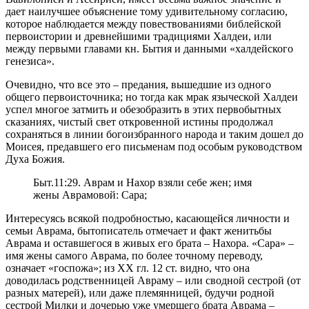
дает наилучшее объяснение тому удивительному согласию,
которое наблюдается между повествованиями библейской
первоистории и древнейшими традициями Халдеи, или
между первыми главами кн. Бытия и данными «халдейского
генезиса».
Очевидно, что все это – предания, вышедшие из одного
общего первоисточника; но тогда как мрак языческой Халдеи
успел многое затмить и обезобразить в этих первобытных
сказаниях, чистый свет откровенной истины продолжал
сохраняться в линии богоизбранного народа и таким дошел до
Моисея, предавшего его письменам под особым руководством
Духа Божия.
Быт.11:29. Аврам и Нахор взяли себе жен; имя
жены Аврамовой: Сара;
Интересуясь всякой подробностью, касающейся личности и
семьи Аврама, бытописатель отмечает и факт женитьбы
Аврама и оставшегося в живых его брата – Нахора. «Сара» –
имя жены самого Аврама, по более точному переводу,
означает «госпожа»; из XX гл. 12 ст. видно, что она
доводилась родственницей Авраму – или сводной сестрой (от
разных матерей), или даже племянницей, будучи родной
сестрой Милки и дочерью уже умершего брата Аврама –