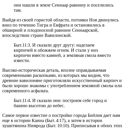
они нашли в земле Сеннаар равнину и поселились
там.
Выйдя из своей гористой области, потомки Ноя двинулись
вниз по течению Тигра и Евфрата и остановились в
обширной и плодоносной равнине Сеннаарской,
впоследствии стране Вавилонской.
Быт.11:3. И сказали друг другу: наделаем
кирпичей и обожжем огнем. И стали у них
кирпичи вместо камней, а земляная смола вместо
извести.
Высоко-историческая деталь, вполне оправдываемая
современными раскопками, из которых мы видим, что
древние вавилоняне приготовляли искусственный кирпич и
были хорошо знакомы с употреблением земляной смолы или
современного асфальта.
Быт.11:4. И сказали они: построим себе город и
башню высотою до небес.
Самое первое известие о постройке города Библия дает нам
еще в истории Каина (Быт. 4:17), а затем в истории
хушитянина Нимрода (Быт. 10:10). Приписывая в обоих этих