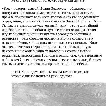
не отстанут они от того, что задумали делать;
«Бог, – говорит святой Иоанн Златоуст, – обыкновенно
поступает так: когда намеревается послать наказание, то
прежде показывает великость грехов и как бы представляет
оправдание, а потом уж и наказывает» (Быт. 3:11, 22–23, 6:5–
7). Так и в данном случае, единый язык – этот величайший
дар божественной любви и лучшее средство для развития в
людях высших гуманных чувств всеобщего братства и
равенства – был обращен людьми в зло, на содействие к
развитию бурных и низших инстинктов их природы. Видя,
что человечество твердо стало на этот гибельный путь
нечестия и не обнаруживает намерения сойти с него и
раскаяться, милосердый Господь и решил сам, чрезвычайным
действием Своего всемогущества, свести с него людей и тем
самым спасти их от полной нравственной погибели.
Быт.11:7. сойдем же и смешаем там язык их, так
чтобы один не понимал речи другого.