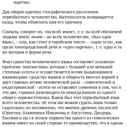
наречие.
Дав общую картину географического расселения
первобытного человечества, бытописатель возвращается
назад, чтобы объяснить нам его причину.
Сначала, говорит он, «на всей земле», т. е. на всей обитаемой
людьми земле, иначе – во всем человечестве, «был один
язык», – или, как стоит в еврейском тексте – «одни уста», как
орган членораздельной речи и «одно наречие», т. е. одна и та
же материя и форма речи.
Факт единства человеческого языка составляет основную
проблему лингвистики, которая с большей или меньшей
степенью успеха и осуществляется всеми выдающимися
языковедами: сродство языков и общность многих корней в
двух главных ветвях человеческой расы – семитической и
индогерманской – почти не оставляют сомнения в том, что и
эти две, главных разновидности некогда вышли из одного
общего первоисточника. Каков был этот первобытный язык
всего человечества, об этом мы можем судить лишь только
гадательно; но несомненно, что мнение древних писателей
(Оригена, блаженных Иеронима и Августина, Диодора,
Евсевия и пр.) в пользу первенства одного из семитических
языков имеет на своей стороне то преимущество, что в одном