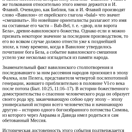
же толкования относительно этого имени держится и И.
Флавий. Очевидно, как Библия, так и И. Флавий производят
слово «Вавилон» от еврейского глагола «balal» что значит
«смешивать». Но новейшие ориенталисты разлагают это имя
на составные его части – Bab-Bel, т. е. «двор, или ворота
Бела», древне-вавилонского божества. Однако если и можно
признать некоторое значение за последним производством, то
его во всяком случае должно отнести уже к позднейшей
эпохе, к тому времени, когда в Вавилоне утвердилось
почитание бога Бела, а событие вавилонского смешения
успело уже несколько изгладиться из памяти народа.
Знаменательный факт вавилонского столпотворения и
последовавшего за ним рассеяния народов произошел в эпоху
Фалека, или Пелега, представителя четвертой послепотопной
генерации, жившего приблизительно в половине VI-го века
после потопа (Быт. 10:25, 11:16–17). В истории божественного
домостроительства о спасении человеческого рода он образует
своего рода эру, заканчивающую собою одну эпоху – эпоху
универсальной истории всего человечества и начинающую
другую – историю одного богоизбранного потомства Симова,
из которого через Авраама и Давида имел родиться и сам
обетованный Мессия.
Историческая достоверность этого события подтверждается