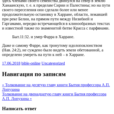
здесь членами своего семейства двинулся на север в землю
Ханаанскую, т. е. к пределам Сирии и Палестины; но на пути
своего переселения они сделали более или менее
продолжительную остановку в Харране, области, лежавшей
при реке Белии, на прямом пути между Низибией и
Гаргамами, нередко встречающейся в клинообразных текстах
и известной также по знаменитой битве Красса с парфянами.
Быт.11:32. и умер Фарра в Харране.
Даже и самому Фарре, как тронутому идолопоклонством
(Нав. 24:2), не суждено было видеть земли обетованной, а
определено умереть на пути к ней – в Харране.
17.06.2018
bible-online
Uncategorized
Навигация по записям
« Толкование на десятую главу книги Бытия профессора A.П.
Лопухина
Толкование на двенадцатую главу книги Бытия профессора
A.П. Лопухина »
Написать ответ