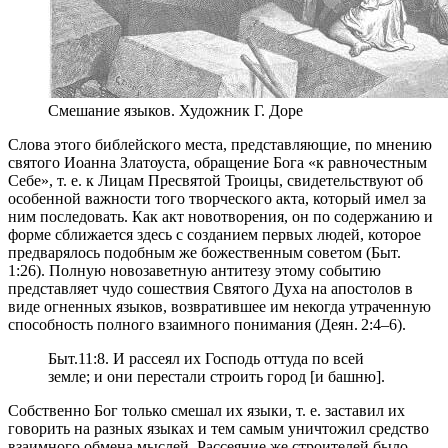
Смешание языков. Художник Г. Доре
Слова этого библейского места, представляющие, по мнению
святого Иоанна Златоуста, обращение Бога «к равночестным
Себе», т. е. к Лицам Пресвятой Троицы, свидетельствуют об
особенной важности того творческого акта, который имел за
ним последовать. Как акт новотворения, он по содержанию и
форме сближается здесь с созданием первых людей, которое
предварялось подобным же божественным советом (Быт.
1:26). Полную новозаветную антитезу этому событию
представляет чудо сошествия Святого Духа на апостолов в
виде огненных языков, возвратившее им некогда утраченную
способность полного взаимного понимания (Деян. 2:4–6).
Быт.11:8. И рассеял их Господь оттуда по всей
земле; и они перестали строить город [и башню].
Собственно Бог только смешал их языки, т. е. заставил их
говорить на разных языках и тем самым уничтожил средство
взаимного обмена мыслей. Рассеяние же строителей было