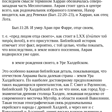
последнем смысле термином Харран обозначалась северо-
западная часть Месопотамии. Аврам стоит здесь в центре
всего, как родоначальник избранного племени, Нахор
вводится, как дед Ревекки (Быт. 22:20–23), и Харран, как отец
Лота.
Быт.11:28. И умер Аран при Фарре, отце своем,
т. е. «пред лицом отца своего», как стоит в LXX (ἐνώπιον τοῦ
πατρὸς ἀυτοῦ), в его присутствии. Библейский историк
отмечает этот факт, вероятно, с той целью, чтобы показать,
что впоследствии, в земле нового поселения, Аврам
водворился уже один.
в земле рождения своего, в Уре Халдейском.
Это особенно важная библейская деталь, показывающая, что
отечеством Авраама была далекая страна – земля Ура
Халдейского. По наиболее достоверному предположению
таких выдающихся ориенталистов, как Г. Смит и Раулинсон,
библейский Ур Халдейский есть не что иное, как город Хур –
знаменитая древняя столица Халдеи, лежавшая недалеко от
современного местечка Мугейр, в области южной Вавилонии.
Такая тесная этнографическая связь родоначальника
еврейского народа с древней Халдеей, а через нее и с
Вавилонией и Ассирией, имеет весьма важное значение и