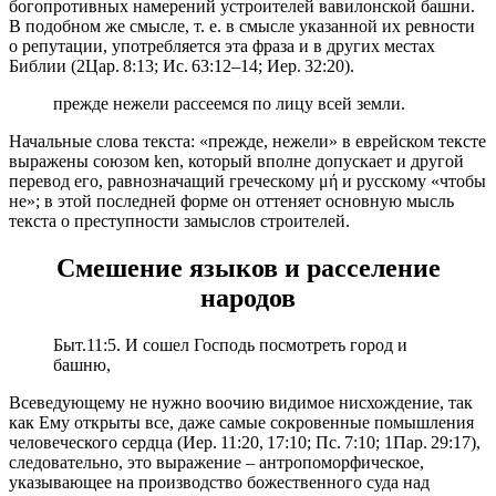
богопротивных намерений устроителей вавилонской башни.
В подобном же смысле, т. е. в смысле указанной их ревности
о репутации, употребляется эта фраза и в других местах
Библии (2Цар. 8:13; Ис. 63:12–14; Иер. 32:20).
прежде нежели рассеемся по лицу всей земли.
Начальные слова текста: «прежде, нежели» в еврейском тексте
выражены союзом ken, который вполне допускает и другой
перевод его, равнозначащий греческому μή и русскому «чтобы
не»; в этой последней форме он оттеняет основную мысль
текста о преступности замыслов строителей.
Смешение языков и расселение
народов
Быт.11:5. И сошел Господь посмотреть город и
башню,
Всеведующему не нужно воочию видимое нисхождение, так
как Ему открыты все, даже самые сокровенные помышления
человеческого сердца (Иер. 11:20, 17:10; Пс. 7:10; 1Пар. 29:17),
следовательно, это выражение – антропоморфическое,
указывающее на производство божественного суда над