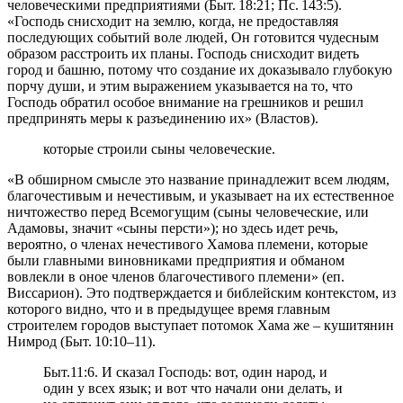
человеческими предприятиями (Быт. 18:21; Пс. 143:5).
«Господь снисходит на землю, когда, не предоставляя
последующих событий воле людей, Он готовится чудесным
образом расстроить их планы. Господь снисходит видеть
город и башню, потому что создание их доказывало глубокую
порчу души, и этим выражением указывается на то, что
Господь обратил особое внимание на грешников и решил
предпринять меры к разъединению их» (Властов).
которые строили сыны человеческие.
«В обширном смысле это название принадлежит всем людям,
благочестивым и нечестивым, и указывает на их естественное
ничтожество перед Всемогущим (сыны человеческие, или
Адамовы, значит «сыны персти»); но здесь идет речь,
вероятно, о членах нечестивого Хамова племени, которые
были главными виновниками предприятия и обманом
вовлекли в оное членов благочестивого племени» (еп.
Виссарион). Это подтверждается и библейским контекстом, из
которого видно, что и в предыдущее время главным
строителем городов выступает потомок Хама же – кушитянин
Нимрод (Быт. 10:10–11).
Быт.11:6. И сказал Господь: вот, один народ, и
один у всех язык; и вот что начали они делать, и