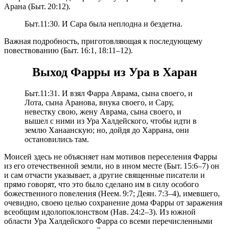
Арана (Быт. 20:12).
Быт.11:30. И Сара была неплодна и бездетна.
Важная подробность, приготовляющая к последующему
повествованию (Быт. 16:1, 18:11–12).
Выход Фарры из Ура в Харан
Быт.11:31. И взял Фарра Аврама, сына своего, и
Лота, сына Аранова, внука своего, и Сару,
невестку свою, жену Аврама, сына своего, и
вышел с ними из Ура Халдейского, чтобы идти в
землю Ханаанскую; но, дойдя до Харрана, они
остановились там.
Моисей здесь не объясняет нам мотивов переселения Фарры
из его отечественной земли, но в ином месте (Быт. 15:6–7) он
и сам отчасти указывает, а другие священные писатели и
прямо говорят, что это было сделано им в силу особого
божественного повеления (Неем. 9:7; Деян. 7:3–4), имевшего,
очевидно, своею целью сохранение дома Фарры от заражения
всеобщим идолопоклонством (Нав. 24:2–3). Из южной
области Ура Халдейского Фарра со всеми перечисленными