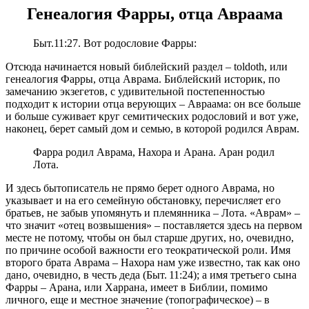
Генеалогия Фарры, отца Авраама
Быт.11:27. Вот родословие Фарры:
Отсюда начинается новый библейский раздел – toldoth, или
генеалогия Фарры, отца Аврама. Библейский историк, по
замечанию экзегетов, с удивительной постепенностью
подходит к истории отца верующих – Авраама: он все больше
и больше суживает круг семитических родословий и вот уже,
наконец, берет самый дом и семью, в которой родился Аврам.
Фарра родил Аврама, Нахора и Арана. Аран родил
Лота.
И здесь бытописатель не прямо берет одного Аврама, но
указывает и на его семейную обстановку, перечисляет его
братьев, не забыв упомянуть и племянника – Лота. «Аврам» –
что значит «отец возвышения» – поставляется здесь на первом
месте не потому, чтобы он был старше других, но, очевидно,
по причине особой важности его теократической роли. Имя
второго брата Аврама – Нахора нам уже известно, так как оно
дано, очевидно, в честь деда (Быт. 11:24); а имя третьего сына
Фарры – Арана, или Харрана, имеет в Библии, помимо
личного, еще и местное значение (топографическое) – в