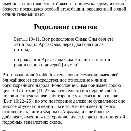
именно – семи планетных божеств, причем каждому из этих
божеств посвящался особый этаж башни, окрашенный в свой
отличительный цвет.
Родословие семитов
Быт.11:10–11. Вот родословие Сима: Сим был ста
лет и родил Арфаксада, через два года после
потопа;
по рождении Арфаксада Сим жил пятьсот лет и
родил сынов и дочерей [и умер].
Вот начало новой toldoth – генеалогии семитов, имеющей
ближайшее и непосредственное отношение к линии
богоизбранного народа. Родословие Сима обнимает собою
целых 17 стихов (11–27 включительно) и в первой своей
половине представляет повторение уже сказанного выше
(Быт. 10:22–25); но это повторение далеко не буквальное: оно
многое опускает, именно – все то, что не имеет прямого
отношения к линии Фарры и Авраама, и еще больше
добавляет, именно – все хронологические даты, по принятой в
подобных генеалогиях схеме.