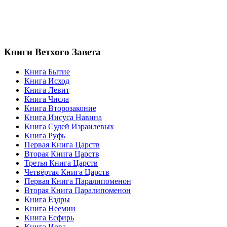
Книги Ветхого Завета
Книга Бытие
Книга Исход
Книга Левит
Книга Числа
Книга Второзаконие
Книга Иисуса Навина
Книга Судей Израилевых
Книга Руфь
Первая Книга Царств
Вторая Книга Царств
Третья Книга Царств
Четвёртая Книга Царств
Первая Книга Паралипоменон
Вторая Книга Паралипоменон
Книга Ездры
Книга Неемии
Книга Есфирь
Книга Иова