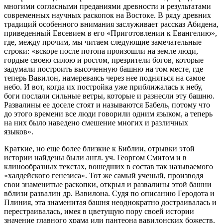
многими согласными преданиями древности и результатами
современных научных раскопок на Востоке. В ряду древних
традиций особенного внимания заслуживает рассказ Абидена,
приведенный Евсевием в его «Приготовлении к Евангелию»,
где, между прочим, мы читаем следующие замечательные
строки: «вскоре после потопа произошли на земле люди,
гордые своею силою и ростом, презрители богов, которые
задумали построить высоченную башню на том месте, где
теперь Вавилон, намереваясь через нее подняться на самое
небо. И вот, когда их постройка уже приближалась к небу,
боги послали сильные ветры, которые и разнесли эту башню.
Развалины ее доселе стоят и называются Бабель, потому что
до этого времени все люди говорили одним языком, а теперь
на них было наведено смешение многих и различных
языков».
Краткие, но еще более близкие к Библии, отрывки этой
истории найдены были англ. уч. Георгом Смитом и в
клинообразных текстах, вошедших в состав так называемого
«халдейского генезиса». Тот же самый ученый, производя
свои знаменитые раскопки, открыл и развалины этой башни
вблизи развалин др. Вавилона. Судя по описанию Геродота и
Плиния, эта знаменитая башня неоднократно достраивалась и
перестраивалась, имея в цветущую пору своей истории
значение главного храма или пантеона вавилонских божеств,