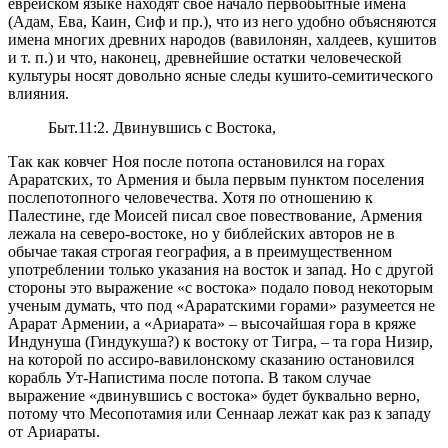
еврейском языке находят свое начало первобытные имена
(Адам, Ева, Каин, Сиф и пр.), что из него удобно объясняются
имена многих древних народов (вавилонян, халдеев, кушитов
и т. п.) и что, наконец, древнейшие остатки человеческой
культуры носят довольно ясные следы кушито-семитического
влияния.
Быт.11:2. Двинувшись с Востока,
Так как ковчег Ноя после потопа остановился на горах
Араратских, то Армения и была первым пунктом поселения
послепотопного человечества. Хотя по отношению к
Палестине, где Моисей писал свое повествование, Армения
лежала на северо-востоке, но у библейских авторов не в
обычае такая строгая география, а в преимущественном
употреблении только указания на восток и запад. Но с другой
стороны это выражение «с востока» подало повод некоторым
ученым думать, что под «Араратскими горами» разумеется не
Арарат Армении, а «Ариарата» – высочайшая гора в кряже
Индунуша (Гиндукуша?) к востоку от Тигра, – та гора Низир,
на которой по ассиро-вавилонскому сказанию остановился
корабль Ут-Напистима после потопа. В таком случае
выражение «двинувшись с востока» будет буквально верно,
потому что Месопотамия или Сеннаар лежат как раз к западу
от Ариараты.