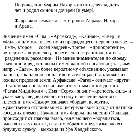
По рождении Фарры Нахор жил сто девятнадцать
лет и родил сынов и дочерей [и умер].
Фарра жил семьдесят лет и родил Аврама, Нахора
и Арана.
Значение имен «Сим», «Арфаксад», «Каинан», «Евер» и
«Фалек» нам уже известно из предыдущего: первое означает –
«имя», второе – «сосед халдеев», третье – «приобретение»,
четвертое – «пришелец, переселенец, странник», пятое –
«разделение, рассеяние». Не менее знаменателен по своему
значению и ряд остальных имен данной генеалогии; так, имя,
напр., «Салы», по более вероятному объяснению, указывает
на него, как на «посланца, или выселенца», быть может из
южных пределов земли Арфаксада; «Рагав» означает «друга»
– быть может он дал свое имя известным впоследствии
«Рагам Мидийским». Имя «Серух» значит «крепость, сила» и
указывает, следовательно, на силу и значение данного
племени; имя «Нахор» означает «борца», вероятно,
мужественно отстаивавшего интересы своего рода от натиска
соседних племен. Наконец, имя Фарры, по мнению Эвальда,
происходит от глагола tarach, означающего «обращаться,
выселяться, уходить», и таким образом предсказывало его
будущую судьбу – выходца из Ура Халдейского.