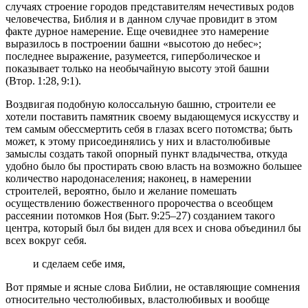
случаях строение городов представителям нечестивых родов
человечества, Библия и в данном случае провидит в этом
факте дурное намерение. Еще очевиднее это намерение
выразилось в построении башни «высотою до небес»;
последнее выражение, разумеется, гиперболическое и
показывает только на необычайную высоту этой башни
(Втор. 1:28, 9:1).
Воздвигая подобную колоссальную башню, строители ее
хотели поставить памятник своему выдающемуся искусству и
тем самым обессмертить себя в глазах всего потомства; быть
может, к этому присоединялись у них и властолюбивые
замыслы создать такой опорный пункт владычества, откуда
удобно было бы простирать свою власть на возможно большее
количество народонаселения; наконец, в намерении
строителей, вероятно, было и желание помешать
осуществлению божественного пророчества о всеобщем
рассеянии потомков Ноя (Быт. 9:25–27) созданием такого
центра, который был бы виден для всех и снова объединил бы
всех вокруг себя.
и сделаем себе имя,
Вот прямые и ясные слова Библии, не оставляющие сомнения
относительно честолюбивых, властолюбивых и вообще