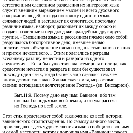
естественным следствием разделения их интересов: язык
служит внешним выражением мыслей и всего духовного
содержания людей; отсюда поскольку единство языка
связывает людей и заставляет их сплотиться, постольку
различие языка, наоборот, разобщает их между собою и
создает различные и нередко даже враждебные друг другу
группы. «Смешением языка и рассеянием племен само собой
разрушалось богопротивное дело, имевшее целью
политическое объединение племен под властью одного из них
и притом нечестивого… Этим полагались преграды
всеобщему разливу нечестия и разврата из одного
средоточия… Если бы существовала всемирная столица, как
средоточие нечестия и разврата и если бы существовал
повсюду один язык, тогда бы весь мир сделался тем, чем
впоследствии сделалась Ханаанская земля, мерзостями
своими истощавшая долготерпение Господа» (еп. Виссарион).
Быт.11:9. Посему дано ему имя: Вавилон, ибо там
смешал Господь язык всей земли, и оттуда рассеял
их Господь по всей земле.
Этот стих представляет собой заключение ко всей истории
вавилонского столпотворения. По смыслу данного места,
происшедшее здесь чудо смешения языков сообщило свое имя
и самой местности, которая получила имя «Вавилон»; такого