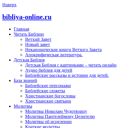
Наверх
bibliya-online.ru
Главная
Читать Библию
Ветхий Завет
Новый завет
Неканонические книги Ветхого Завета
Апокрифическая литература.
Детская Библия
Детская Библия с картинками – читать онлайн
Аудио библия для детей
Библейские рассказы и истории для детей.
База знаний
Библейские персонажи
Библейские сюжеты
Христианские богословы
Христианские святыни
Молитвы
Молитвы Николаю Чудотворцу
Молитвы Пантелеймону Целителю
Молитвы об исцелении
Краткие молитвы