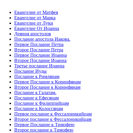
Евангелие от Матфея
Евангелие от Марка
Евангелие от Луки
Евангелие От Иоанна
Деяния апостолов
Послание апостола Иакова.
Первое Послание Петра
Второе Послание Петра
Первое Послание Иоанна
Второе Послание Иоанна
Третье послание Иоанна
Послание Иуды
Послание к Римлянам
Первое Послание к Коринфянам
Второе Послание к Коринфянам
Послание к Галатам.
Послание к Ефесянам
Послание к Филиппийцам
Послание к Колоссянам
Первое послание к Фессалоникийцам
Второе послание к Фессалоникийцам
Первое Послание к Тимофею
Второе послание к Тимофею