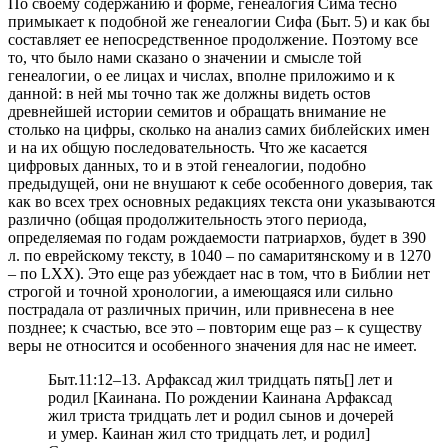
По своему содержанию и форме, генеалогия Сима тесно
примыкает к подобной же генеалогии Сифа (Быт. 5) и как бы
составляет ее непосредственное продолжение. Поэтому все
то, что было нами сказано о значении и смысле той
генеалогии, о ее лицах и числах, вполне приложимо и к
данной: в ней мы точно так же должны видеть остов
древнейшей истории семитов и обращать внимание не
столько на цифры, сколько на анализ самих библейских имен
и на их общую последовательность. Что же касается
цифровых данных, то и в этой генеалогии, подобно
предыдущей, они не внушают к себе особенного доверия, так
как во всех трех основных редакциях текста они указываются
различно (общая продолжительность этого периода,
определяемая по годам рождаемости патриархов, будет в 390
л. по еврейскому тексту, в 1040 – по самаритянскому и в 1270
– по LXX). Это еще раз убеждает нас в том, что в Библии нет
строгой и точной хронологии, а имеющаяся или сильно
пострадала от различных причин, или привнесена в нее
позднее; к счастью, все это – повторим еще раз – к существу
веры не относится и особенного значения для нас не имеет.
Быт.11:12–13. Арфаксад жил тридцать пять[] лет и
родил [Каинана. По рождении Каинана Арфаксад
жил триста тридцать лет и родил сынов и дочерей
и умер. Каинан жил сто тридцать лет, и родил]