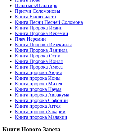
Псалтырь/Псалтирь
Притчи Соломоновы
Книга Екклесиаста
Книга Песни Песней Соломона
Книга Пророка Исаии
Книга Пророка Иеремии
Плач Иеремии
Книга Пророка Иезекииля
Книга Пророка Даниила
Книга Пророка Осии
Книга Пророка Иоиля
Книга Пророка Амоса
Книга пророка Авдия
Книга пророка Ионы
Книга пророка Михея
Книга пророка Наума
Книга пророка Аввакума
Книга пророка Софонии
Книга пророка Аггея
Книга пророка Захарии
Книга пророка Малахии
Книги Нового Завета