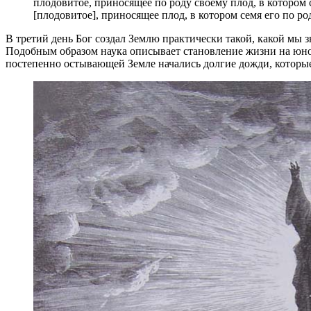
плодовитое, приносящее по роду своему плод, в котором се
[плодовитое], приносящее плод, в котором семя его по род
В третий день Бог создал Землю практически такой, какой мы з
Подобным образом наука описывает становление жизни на юной 
постепенно остывающей Земле начались долгие дожди, которые