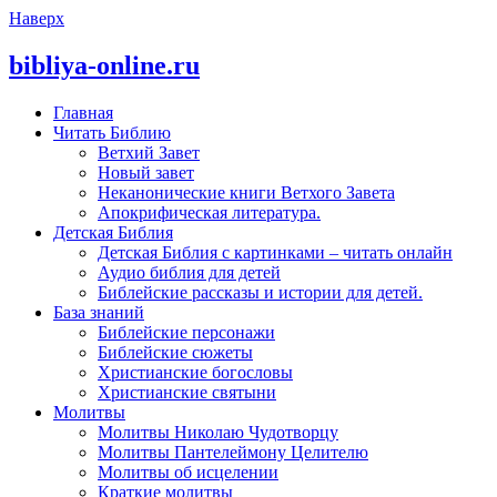
Наверх
bibliya-online.ru
Главная
Читать Библию
Ветхий Завет
Новый завет
Неканонические книги Ветхого Завета
Апокрифическая литература.
Детская Библия
Детская Библия с картинками – читать онлайн
Аудио библия для детей
Библейские рассказы и истории для детей.
База знаний
Библейские персонажи
Библейские сюжеты
Христианские богословы
Христианские святыни
Молитвы
Молитвы Николаю Чудотворцу
Молитвы Пантелеймону Целителю
Молитвы об исцелении
Краткие молитвы