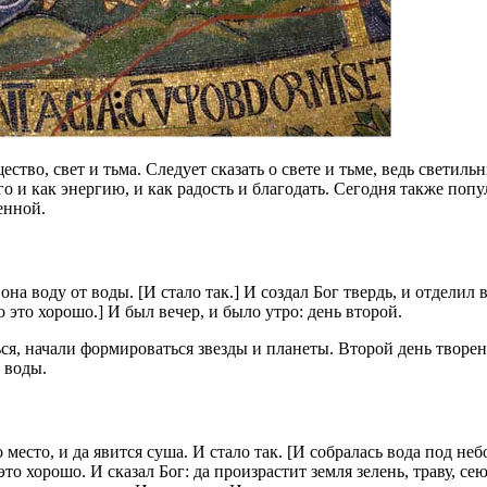
тво, свет и тьма. Следует сказать о свете и тьме, ведь светиль
 и как энергию, и как радость и благодать. Сегодня также попул
енной.
 она воду от воды. [И стало так.] И создал Бог твердь, и отделил 
о это хорошо.] И был вечер, и было утро: день второй.
ься, начали формироваться звезды и планеты. Второй день творен
 воды.
о место, и да явится суша. И стало так. [И собралась вода под не
это хорошо. И сказал Бог: да произрастит земля зелень, траву, с