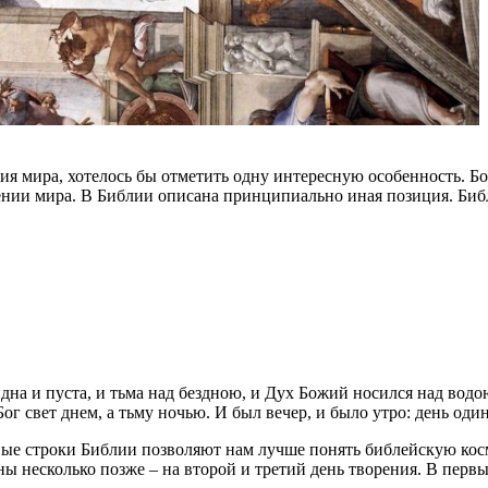
ия мира, хотелось бы отметить одну интересную особенность. Б
рении мира. В Библии описана принципиально иная позиция. Библ
на и пуста, и тьма над бездною, и Дух Божий носился над водою. 
 Бог свет днем, а тьму ночью. И был вечер, и было утро: день оди
вые строки Библии позволяют нам лучше понять библейскую косм
ны несколько позже – на второй и третий день творения. В перв