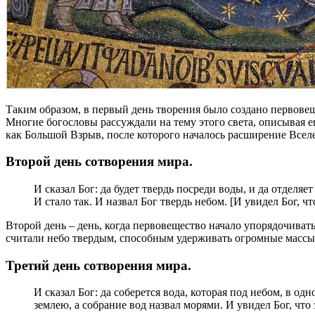
Таким образом, в первый день творения было создано первовещес
Многие богословы рассуждали на тему этого света, описывая его
как Большой Взрыв, после которого началось расширение Всел
Второй день сотворения мира.
И сказал Бог: да будет твердь посреди воды, и да отделяет
И стало так. И назвал Бог твердь небом. [И увидел Бог, чт
Второй день – день, когда первовещество начало упорядочиват
считали небо твердым, способным удерживать огромные массы
Третий день сотворения мира.
И сказал Бог: да соберется вода, которая под небом, в одн
землею, а собрание вод назвал морями. И увидел Бог, что 