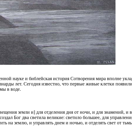
енной науке и библейская история Сотворения мира вполне укла
ллиарды лет. Сегодня известно, что первые живые клетки появил
мы в воде.
свещения земли и] для отделения дня от ночи, и для знамений, и 
 создал Бог два светила великие: светило большее, для управлен
ить на землю, и управлять днем и ночью, и отделять свет от тьмы