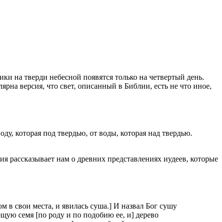
ники на тверди небесной появятся только на четвертый день.
ярна версия, что свет, описанный в Библии, есть не что иное,
воду, которая под твердью, от воды, которая над твердью.
ия рассказывает нам о древних представлениях иудеев, которые
бом в свои места, и явилась суша.] И назвал Бог сушу
еющую семя [по роду и по подобию ее, и] дерево