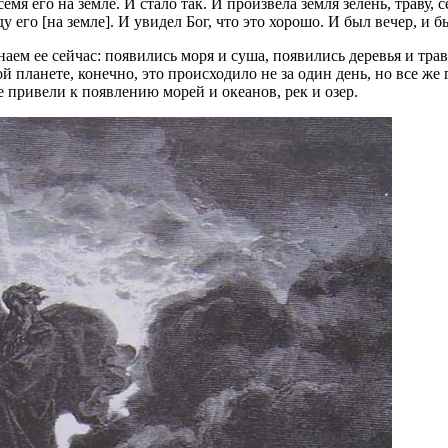
мя его на земле. И стало так. И произвела земля зелень, траву,
у его [на земле]. И увидел Бог, что это хорошо. И был вечер, и б
наем ее сейчас: появились моря и суша, появились деревья и тр
планете, конечно, это происходило не за один день, но все же 
 привели к появлению морей и океанов, рек и озер.