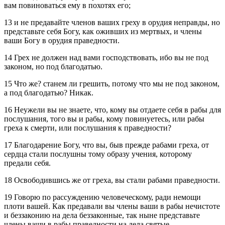
вам повиноваться ему в похотях его;
13 и не предавайте членов ваших греху в орудия неправды, но
представьте себя Богу, как оживших из мертвых, и члены
ваши Богу в орудия праведности.
14 Грех не должен над вами господствовать, ибо вы не под
законом, но под благодатью.
15 Что же? станем ли грешить, потому что мы не под законом,
а под благодатью? Никак.
16 Неужели вы не знаете, что, кому вы отдаете себя в рабы для
послушания, того вы и рабы, кому повинуетесь, или рабы
греха к смерти, или послушания к праведности?
17 Благодарение Богу, что вы, быв прежде рабами греха, от
сердца стали послушны тому образу учения, которому
предали себя.
18 Освободившись же от греха, вы стали рабами праведности.
19 Говорю по рассуждению человеческому, ради немощи
плоти вашей. Как предавали вы члены ваши в рабы нечистоте
и беззаконию на дела беззаконные, так ныне представьте
члены ваши в рабы праведности на дела святые.