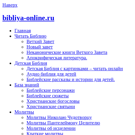
Наверх
bibliya-online.ru
Главная
Читать Библию
Ветхий Завет
Новый завет
Неканонические книги Ветхого Завета
Апокрифическая литература.
Детская Библия
Детская Библия с картинками – читать онлайн
Аудио библия для детей
Библейские рассказы и истории для детей.
База знаний
Библейские персонажи
Библейские сюжеты
Христианские богословы
Христианские святыни
Молитвы
Молитвы Николаю Чудотворцу
Молитвы Пантелеймону Целителю
Молитвы об исцелении
Краткие молитвы