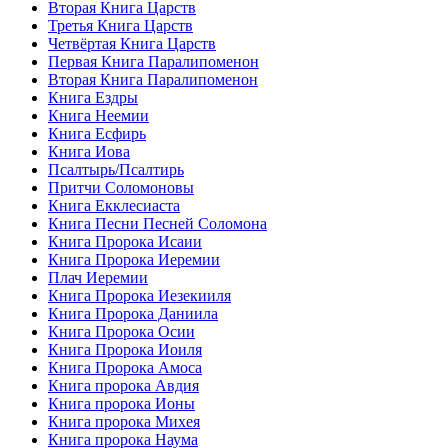
Вторая Книга Царств
Третья Книга Царств
Четвёртая Книга Царств
Первая Книга Паралипоменон
Вторая Книга Паралипоменон
Книга Ездры
Книга Неемии
Книга Есфирь
Книга Иова
Псалтырь/Псалтирь
Притчи Соломоновы
Книга Екклесиаста
Книга Песни Песней Соломона
Книга Пророка Исаии
Книга Пророка Иеремии
Плач Иеремии
Книга Пророка Иезекииля
Книга Пророка Даниила
Книга Пророка Осии
Книга Пророка Иоиля
Книга Пророка Амоса
Книга пророка Авдия
Книга пророка Ионы
Книга пророка Михея
Книга пророка Наума