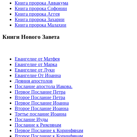
Книга пророка Аввакума
Книга пророка Софонии
Книга пророка Аггея
Книга пророка Захарии
Книга пророка Малахии
Книги Нового Завета
Евангелие от Матфея
Евангелие от Марка
Евангелие от Луки
Евангелие От Иоанна
Деяния апостолов
Послание апостола Иакова.
Первое Послание Петра
Второе Послание Петра
Первое Послание Иоанна
Второе Послание Иоанна
Третье послание Иоанна
Послание Иуды
Послание к Римлянам
Первое Послание к Коринфянам
Второе Послание к Коринфянам