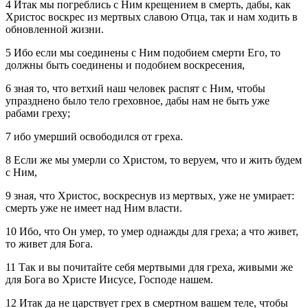
4 Итак мы погреблись с Ним крещением в смерть, дабы, как
Христос воскрес из мертвых славою Отца, так и нам ходить в
обновленной жизни.
5 Ибо если мы соединены с Ним подобием смерти Его, то
должны быть соединены и подобием воскресения,
6 зная то, что ветхий наш человек распят с Ним, чтобы
упразднено было тело греховное, дабы нам не быть уже
рабами греху;
7 ибо умерший освободился от греха.
8 Если же мы умерли со Христом, то веруем, что и жить будем
с Ним,
9 зная, что Христос, воскреснув из мертвых, уже не умирает:
смерть уже не имеет над Ним власти.
10 Ибо, что Он умер, то умер однажды для греха; а что живет,
то живет для Бога.
11 Так и вы почитайте себя мертвыми для греха, живыми же
для Бога во Христе Иисусе, Господе нашем.
12 Итак да не царствует грех в смертном вашем теле, чтобы