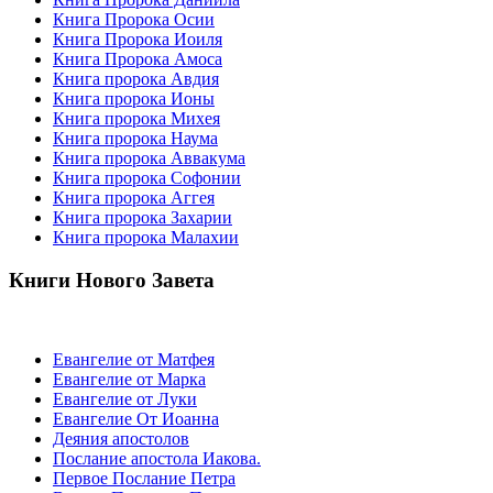
Книга Пророка Осии
Книга Пророка Иоиля
Книга Пророка Амоса
Книга пророка Авдия
Книга пророка Ионы
Книга пророка Михея
Книга пророка Наума
Книга пророка Аввакума
Книга пророка Софонии
Книга пророка Аггея
Книга пророка Захарии
Книга пророка Малахии
Книги Нового Завета
Евангелие от Матфея
Евангелие от Марка
Евангелие от Луки
Евангелие От Иоанна
Деяния апостолов
Послание апостола Иакова.
Первое Послание Петра