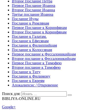
Второе Послание Петра
Первое Послание Иоанна
Второе Послание Иоанна
Третье послание Иоанна
Послание Иуды
Послание к Римлянам
Первое Послание к Коринфянам
Второе Послание к Коринфянам
Послание к Галатам.
Послание к Ефесянам
Послание к Филиппийцам
Послание к Колоссянам
Первое послание к Фессалоникийцам
Второе послание к Фессалоникийцам
Первое Послание к Тимофею
Второе послание к Тимофею
Послание к Титу
Послание к Филимону
Послание к Евреям
Апокалипсис / Откровение
Поиск для:
BIBLIYA-ONLINE.RU
Google+