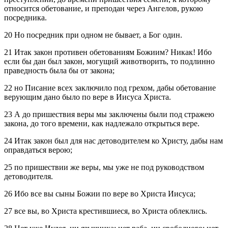
относится обетование, и преподан через Ангелов, рукою
посредника.
20 Но посредник при одном не бывает, а Бог один.
21 Итак закон противен обетованиям Божиим? Никак! Ибо
если бы дан был закон, могущий животворить, то подлинно
праведность была бы от закона;
22 но Писание всех заключило под грехом, дабы обетование
верующим дано было по вере в Иисуса Христа.
23 А до пришествия веры мы заключены были под стражею
закона, до того времени, как надлежало открыться вере.
24 Итак закон был для нас детоводителем ко Христу, дабы нам
оправдаться верою;
25 по пришествии же веры, мы уже не под руководством
детоводителя.
26 Ибо все вы сыны Божии по вере во Христа Иисуса;
27 все вы, во Христа крестившиеся, во Христа облеклись.