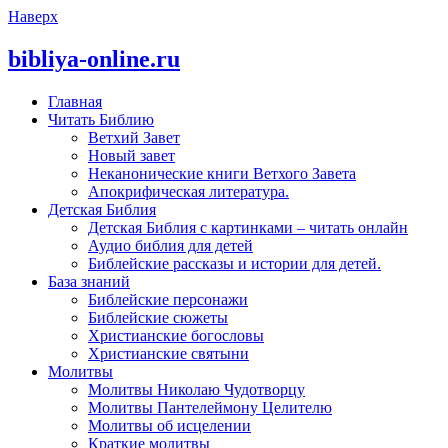
Наверх
bibliya-online.ru
Главная
Читать Библию
Ветхий Завет
Новый завет
Неканонические книги Ветхого Завета
Апокрифическая литература.
Детская Библия
Детская Библия с картинками – читать онлайн
Аудио библия для детей
Библейские рассказы и истории для детей.
База знаний
Библейские персонажи
Библейские сюжеты
Христианские богословы
Христианские святыни
Молитвы
Молитвы Николаю Чудотворцу
Молитвы Пантелеймону Целителю
Молитвы об исцелении
Краткие молитвы