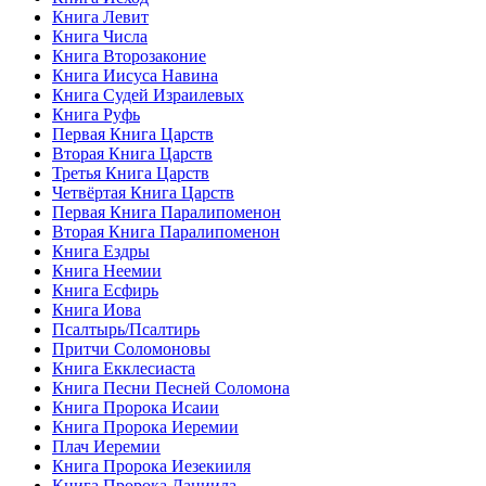
Книга Левит
Книга Числа
Книга Второзаконие
Книга Иисуса Навина
Книга Судей Израилевых
Книга Руфь
Первая Книга Царств
Вторая Книга Царств
Третья Книга Царств
Четвёртая Книга Царств
Первая Книга Паралипоменон
Вторая Книга Паралипоменон
Книга Ездры
Книга Неемии
Книга Есфирь
Книга Иова
Псалтырь/Псалтирь
Притчи Соломоновы
Книга Екклесиаста
Книга Песни Песней Соломона
Книга Пророка Исаии
Книга Пророка Иеремии
Плач Иеремии
Книга Пророка Иезекииля
Книга Пророка Даниила