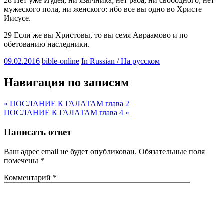
28 Нет уже Иудея, ни язычника; нет раба, ни свободного; нет
мужеского пола, ни женского: ибо все вы одно во Христе
Иисусе.
29 Если же вы Христовы, то вы семя Авраамово и по
обетованию наследники.
09.02.2016
bible-online
In Russian / На русском
Навигация по записям
« ПОСЛАНИЕ К ГАЛАТАМ глава 2
ПОСЛАНИЕ К ГАЛАТАМ глава 4 »
Написать ответ
Ваш адрес email не будет опубликован.
Обязательные поля
помечены
*
Комментарий
*