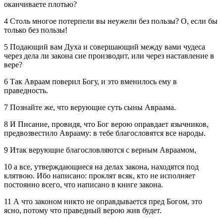
оканчиваете плотью?
4 Столь многое потерпели вы неужели без пользы? О, если бы
только без пользы!
5 Подающий вам Духа и совершающий между вами чудеса
через дела ли закона сие производит, или через наставление в
вере?
6 Так Авраам поверил Богу, и это вменилось ему в
праведность.
7 Познайте же, что верующие суть сыны Авраама.
8 И Писание, провидя, что Бог верою оправдает язычников,
предвозвестило Аврааму: в тебе благословятся все народы.
9 Итак верующие благословляются с верным Авраамом,
10 а все, утверждающиеся на делах закона, находятся под
клятвою. Ибо написано: проклят всяк, кто не исполняет
постоянно всего, что написано в книге закона.
11 А что законом никто не оправдывается пред Богом, это
ясно, потому что праведный верою жив будет.