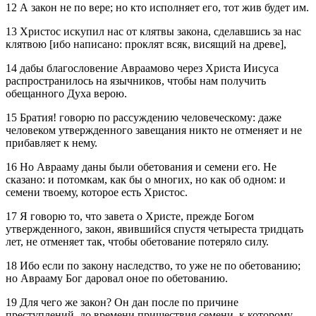
12 А закон не по вере; но кто исполняет его, тот жив будет им.
13 Христос искупил нас от клятвы закона, сделавшись за нас
клятвою [ибо написано: проклят всяк, висящий на древе],
14 дабы благословение Авраамово через Христа Иисуса
распространилось на язычников, чтобы нам получить
обещанного Духа верою.
15 Братия! говорю по рассуждению человеческому: даже
человеком утвержденного завещания никто не отменяет и не
прибавляет к нему.
16 Но Аврааму даны были обетования и семени его. Не
сказано: и потомкам, как бы о многих, но как об одном: и
семени твоему, которое есть Христос.
17 Я говорю то, что завета о Христе, прежде Богом
утвержденного, закон, явившийся спустя четыреста тридцать
лет, не отменяет так, чтобы обетование потеряло силу.
18 Ибо если по закону наследство, то уже не по обетованию;
но Аврааму Бог даровал оное по обетованию.
19 Для чего же закон? Он дан после по причине
преступлений, до времени пришествия семени, к которому