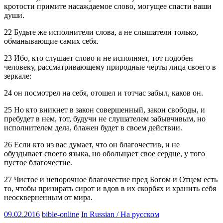
кротости примите насаждаемое слово, могущее спасти ваши
души.
22 Будьте же исполнители слова, а не слышатели только,
обманывающие самих себя.
23 Ибо, кто слушает слово и не исполняет, тот подобен
человеку, рассматривающему природные черты лица своего в
зеркале:
24 он посмотрел на себя, отошел и тотчас забыл, каков он.
25 Но кто вникнет в закон совершенный, закон свободы, и
пребудет в нем, тот, будучи не слушателем забывчивым, но
исполнителем дела, блажен будет в своем действии.
26 Если кто из вас думает, что он благочестив, и не
обуздывает своего языка, но обольщает свое сердце, у того
пустое благочестие.
27 Чистое и непорочное благочестие пред Богом и Отцем есть
то, чтобы призирать сирот и вдов в их скорбях и хранить себя
неоскверненным от мира.
09.02.2016
bible-online
In Russian / На русском