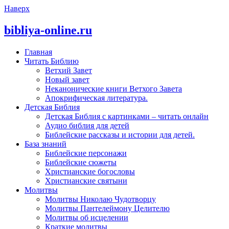
Наверх
bibliya-online.ru
Главная
Читать Библию
Ветхий Завет
Новый завет
Неканонические книги Ветхого Завета
Апокрифическая литература.
Детская Библия
Детская Библия с картинками – читать онлайн
Аудио библия для детей
Библейские рассказы и истории для детей.
База знаний
Библейские персонажи
Библейские сюжеты
Христианские богословы
Христианские святыни
Молитвы
Молитвы Николаю Чудотворцу
Молитвы Пантелеймону Целителю
Молитвы об исцелении
Краткие молитвы