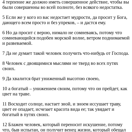
4 терпение же должно иметь совершенное действие, чтобы вы
были совершенны во всей полноте, без всякого недостатка.
5 Если же у кого из вас недостает мудрости, да просит у Бога,
дающего всем просто и без упреков, – и дастся ему.
6 Но да просит с верою, нимало не сомневаясь, потому что
сомневающийся подобен морской волне, ветром поднимаемой
и развеваемой.
7 Да не думает такой человек получить что‑нибудь от Господа.
8 Человек с двоящимися мыслями не тверд во всех путях
своих.
9 Да хвалится брат униженный высотою своею,
10 а богатый – унижением своим, потому что он прейдет, как
цвет на траве.
11 Восходит солнце, настает зной, и зноем иссушает траву,
цвет ее опадает, исчезает красота вида ее; так увядает и
богатый в путях своих.
12 Блажен человек, который переносит искушение, потому
что, быв испытан, он получит венец жизни, который обещал