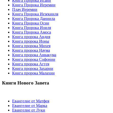
Книга Пророка Исаии
Книга Пророка Иеремии
Плач Иеремии
Книга Пророка Иезекииля
Книга Пророка Даниила
Книга Пророка Осии
Книга Пророка Иоиля
Книга Пророка Амоса
Книга пророка Авдия
Книга пророка Ионы
Книга пророка Михея
Книга пророка Наума
Книга пророка Аввакума
Книга пророка Софонии
Книга пророка Аггея
Книга пророка Захарии
Книга пророка Малахии
Книги Нового Завета
Евангелие от Матфея
Евангелие от Марка
Евангелие от Луки