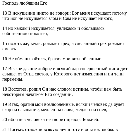
Господь любящим Его.
13 В искушении никто не говори: Бог меня искушает; потому
что Бог не искушается злом и Сам не искушает никого,
14 но каждый искушается, увлекаясь и обольщаясь
собственною похотью;
15 похоть же, зачав, рождает грех, а сделанный грех рождает
смерть.
16 Не обманывайтесь, братия мои возлюбленные.
17 Всякое даяние доброе и всякий дар совершенный нисходит
свыше, от Отца светов, у Которого нет изменения и ни тени
перемены.
18 Восхотев, родил Он нас словом истины, чтобы нам быть
некоторым начатком Его созданий.
19 Итак, братия мои возлюбленные, всякий человек да будет
скор на слышание, медлен на слова, медлен на гнев,
20 ибо гнев человека не творит правды Божией.
21 Посему, отложив всякую нечистоту и остаток злобы, в