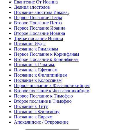
Евангелие От Иоанна
Деяния апостолов
Послание апостола Иакова.
Первое Послание Петра
Второе Послание Петра
Первое Послание Иоанна
Второе Послание Иоанна
Третье послание Иоанна
Послание Иуды
Послание к Римлянам
Первое Послание к Коринфянам
Второе Послание к Коринфянам
Послание к Галатам.
Послание к Ефесянам
Послание к Филиппийцам
Послание к Колоссянам
Первое послание к Фессалоникийцам
Второе послание к Фессалоникийцам
Первое Послание к Тимофею
Второе послание к Тимофею
Послание к Титу
Послание к Филимону
Послание к Евреям
Апокалипсис / Откровение