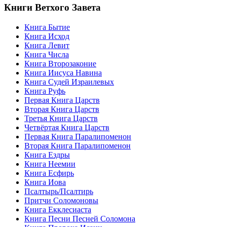
Книги Ветхого Завета
Книга Бытие
Книга Исход
Книга Левит
Книга Числа
Книга Второзаконие
Книга Иисуса Навина
Книга Судей Израилевых
Книга Руфь
Первая Книга Царств
Вторая Книга Царств
Третья Книга Царств
Четвёртая Книга Царств
Первая Книга Паралипоменон
Вторая Книга Паралипоменон
Книга Ездры
Книга Неемии
Книга Есфирь
Книга Иова
Псалтырь/Псалтирь
Притчи Соломоновы
Книга Екклесиаста
Книга Песни Песней Соломона