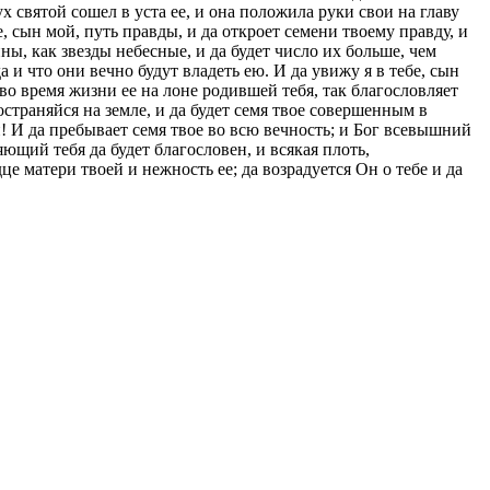
х святой сошел в уста ее, и она положила руки свои на главу
, сын мой, путь правды, и да откроет семени твоему правду, и
ы, как звезды небесные, и да будет число их больше, чем
 и что они вечно будут владеть ею. И да увижу я в тебе, сын
 во время жизни ее на лоне родившей тебя, так благословляет
остраняйся на земле, и да будет семя твое совершенным в
и! И да пребывает семя твое во всю вечность; и Бог всевышний
ющий тебя да будет благословен, и всякая плоть,
це матери твоей и нежность ее; да возрадуется Он о тебе и да