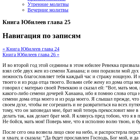
Утренние молитвы
Вечерние молитвы
Книга Юбилеев глава 25
Навигация по записям
« Книга Юбилеев глава 24
Книга Юбилеев глава 26 »
И во второй год этой седмины в этом юбилее Ревекка призвала 
взял себе двух жен из семени Ханаана; и они поразили мой дух 
нежность благословляет тебя каждый час и стражу нощную. И ны
твоего и из рода отца твоего. Возьми себе жену из дома отца 
говорил с матерью своей Ревеккою и сказал ей: “Вот, мать моя,
какого-либо семени дочерей Ханаана, ибо я помню слова отца н
семени дома отца моего и из рода моего. Я слышал прежде, что 
своем духе, чтобы не согрешить и не развратиться на всех пут
тому, что он заповедал мне, брат мой теперь прекословит мне в
делать так, как делает брат мой. Я клянусь пред тобою, что я 
Не бойся, мать моя! Поверь мне, что я исполню волю твою, и б
После сего она возвела лицо свое на небо, и распростерла пер
и хвалу, и сказала: “Да будет прославлен Господь, Бог мой, и д