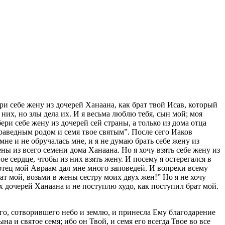
ри себе жену из дочерей Ханаана, как брат твой Исав, который
них, но злы дела их. И я весьма люблю тебя, сын мой; моя
ри себе жену из дочерей сей страны, а только из дома отца
праведным родом и семя твое святым”. После сего Иаков
мне и не обручалась мне, и я не думаю брать себе жену из
ны из всего семени дома Ханаана. Но я хочу взять себе жену из
е сердце, чтобы из них взять жену. И посему я остерегался в
 отец мой Авраам дал мне много заповедей. И вопреки всему
рат мой, возьми в жены сестру моих двух жен!” Но я не хочу
ех дочерей Ханаана и не поступлю худо, как поступил брат мой.
его, сотворившего небо и землю, и принесла Ему благодарение
на и святое семя; ибо он Твой, и семя его всегда Твое во все