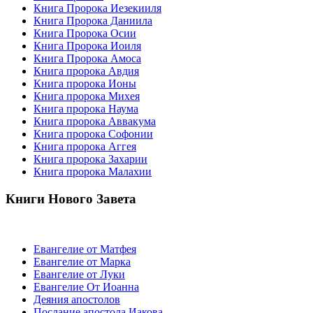
Книга Пророка Иезекииля
Книга Пророка Даниила
Книга Пророка Осии
Книга Пророка Иоиля
Книга Пророка Амоса
Книга пророка Авдия
Книга пророка Ионы
Книга пророка Михея
Книга пророка Наума
Книга пророка Аввакума
Книга пророка Софонии
Книга пророка Аггея
Книга пророка Захарии
Книга пророка Малахии
Книги Нового Завета
Евангелие от Матфея
Евангелие от Марка
Евангелие от Луки
Евангелие От Иоанна
Деяния апостолов
Послание апостола Иакова.