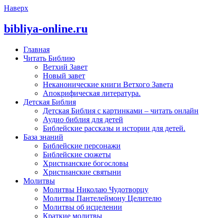
Наверх
bibliya-online.ru
Главная
Читать Библию
Ветхий Завет
Новый завет
Неканонические книги Ветхого Завета
Апокрифическая литература.
Детская Библия
Детская Библия с картинками – читать онлайн
Аудио библия для детей
Библейские рассказы и истории для детей.
База знаний
Библейские персонажи
Библейские сюжеты
Христианские богословы
Христианские святыни
Молитвы
Молитвы Николаю Чудотворцу
Молитвы Пантелеймону Целителю
Молитвы об исцелении
Краткие молитвы