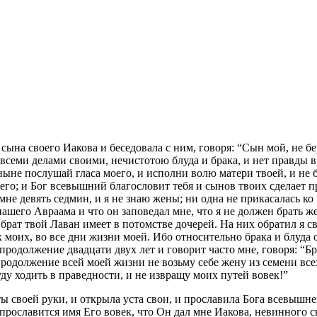
сына своего Иакова и беседовала с ним, говоря: “Сын мой, не бе
всеми делами своими, нечистотою блуда и брака, и нет правды в 
не послушай гласа моего, и исполни волю матери твоей, и не бе
моего; и Бог всевышний благословит тебя и сынов твоих сделает 
 мне девять седмин, и я не знаю жены; ни одна не прикасалась ко 
ашего Авраама и что он заповедал мне, что я не должен брать же
брат твой Лаван имеет в потомстве дочерей. На них обратил я сво
ях моих, во все дни жизни моей. Ибо относительно брака и блуда
 продолжение двадцати двух лет и говорит часто мне, говоря: “Б
в продолжение всей моей жизни не возьму себе жену из семени вс
уду ходить в праведности, и не извращу моих путей вовек!”
сты своей руки, и открыла уста свои, и прославила Бога всевышн
а прославится имя Его вовек, что Он дал мне Иакова, невинного сы