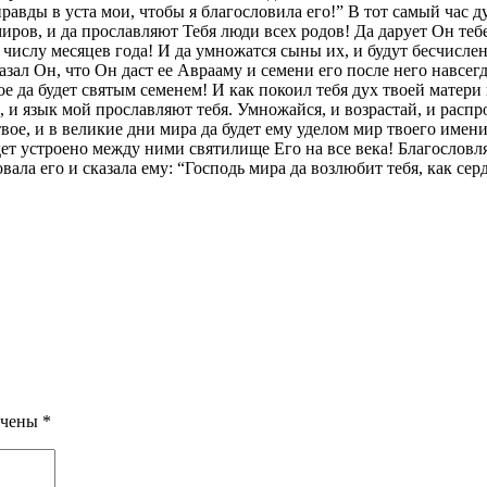
авды в уста мои, чтобы я благословила его!” В тот самый час ду
иров, и да прославляют Тебя люди всех родов! Да дарует Он тебе
числу месяцев года! И да умножатся сыны их, и будут бесчисленн
зал Он, что Он даст ее Аврааму и семени его после него навсегда
ое да будет святым семенем! И как покоил тебя дух твоей матери
, и язык мой прославляют тебя. Умножайся, и возрастай, и распр
твое, и в великие дни мира да будет ему уделом мир твоего имен
дет устроено между ними святилище Его на все века! Благословля
ала его и сказала ему: “Господь мира да возлюбит тебя, как серд
ечены
*