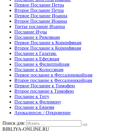
Первое Послание Петра
Второе Послание Петра
Первое Послание Иоанна
Второе Послание Иоанна
Третье послание Иоанна
Послание Иуды
Послание к Римлянам
Первое Послание к Коринфянам
Второе Послание к Коринфянам
Послание к Галатам.
Послание к Ефесянам
Послание к Филиппийцам
Послание к Колоссянам
Первое послание к Фессалоникийцам
Второе послание к Фессалоникийцам
Первое Послание к Тимофею
Второе послание к Тимофею
Послание к Титу
Послание к Филимону
Послание к Евреям
Апокалипсис / Откровение
Поиск для:
BIBLIYA-ONLINE.RU