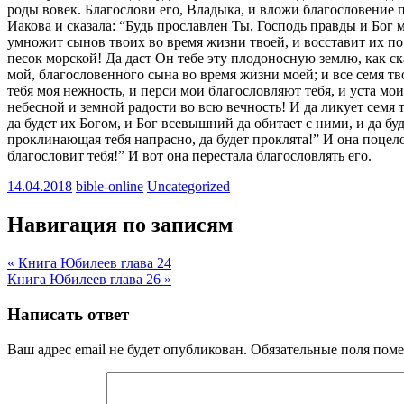
роды вовек. Благослови его, Владыка, и вложи благословение пр
Иакова и сказала: “Будь прославлен Ты, Господь правды и Бог м
умножит сынов твоих во время жизни твоей, и восставит их по 
песок морской! Да даст Он тебе эту плодоносную землю, как ска
мой, благословенного сына во время жизни моей; и все семя тв
тебя моя нежность, и перси мои благословляют тебя, и уста мои
небесной и земной радости во всю вечность! И да ликует семя 
да будет их Богом, и Бог всевышний да обитает с ними, и да бу
проклинающая тебя напрасно, да будет проклята!” И она поцелов
благословит тебя!” И вот она перестала благословлять его.
14.04.2018
bible-online
Uncategorized
Навигация по записям
« Книга Юбилеев глава 24
Книга Юбилеев глава 26 »
Написать ответ
Ваш адрес email не будет опубликован.
Обязательные поля пом