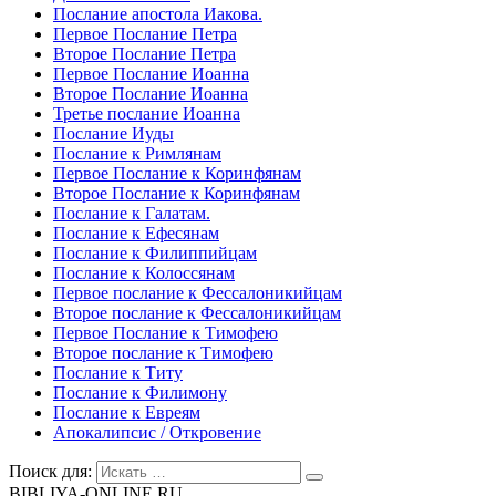
Послание апостола Иакова.
Первое Послание Петра
Второе Послание Петра
Первое Послание Иоанна
Второе Послание Иоанна
Третье послание Иоанна
Послание Иуды
Послание к Римлянам
Первое Послание к Коринфянам
Второе Послание к Коринфянам
Послание к Галатам.
Послание к Ефесянам
Послание к Филиппийцам
Послание к Колоссянам
Первое послание к Фессалоникийцам
Второе послание к Фессалоникийцам
Первое Послание к Тимофею
Второе послание к Тимофею
Послание к Титу
Послание к Филимону
Послание к Евреям
Апокалипсис / Откровение
Поиск для:
BIBLIYA-ONLINE.RU