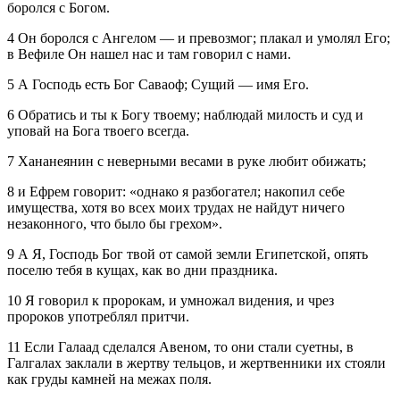
боролся с Богом.
4 Он боролся с Ангелом — и превозмог; плакал и умолял Его;
в Вефиле Он нашел нас и там говорил с нами.
5 А Господь есть Бог Саваоф; Сущий — имя Его.
6 Обратись и ты к Богу твоему; наблюдай милость и суд и
уповай на Бога твоего всегда.
7 Хананеянин с неверными весами в руке любит обижать;
8 и Ефрем говорит: «однако я разбогател; накопил себе
имущества, хотя во всех моих трудах не найдут ничего
незаконного, что было бы грехом».
9 А Я, Господь Бог твой от самой земли Египетской, опять
поселю тебя в кущах, как во дни праздника.
10 Я говорил к пророкам, и умножал видения, и чрез
пророков употреблял притчи.
11 Если Галаад сделался Авеном, то они стали суетны, в
Галгалах заклали в жертву тельцов, и жертвенники их стояли
как груды камней на межах поля.