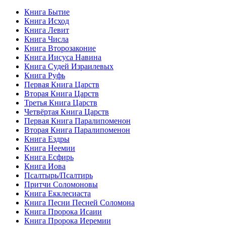
Книга Бытие
Книга Исход
Книга Левит
Книга Числа
Книга Второзаконие
Книга Иисуса Навина
Книга Судей Израилевых
Книга Руфь
Первая Книга Царств
Вторая Книга Царств
Третья Книга Царств
Четвёртая Книга Царств
Первая Книга Паралипоменон
Вторая Книга Паралипоменон
Книга Ездры
Книга Неемии
Книга Есфирь
Книга Иова
Псалтырь/Псалтирь
Притчи Соломоновы
Книга Екклесиаста
Книга Песни Песней Соломона
Книга Пророка Исаии
Книга Пророка Иеремии