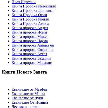
Плач Иеремии
Книга Пророка Иезекииля
Книга Пророка Даниила
Книга Пророка Осии
Книга Пророка Иоиля
Книга Пророка Амоса
Книга пророка Авдия
Книга пророка Ионы
Книга пророка Михея
Книга пророка Наума
Книга пророка Аввакума
Книга пророка Софонии
Книга пророка Аггея
Книга пророка Захарии
Книга пророка Малахии
Книги Нового Завета
Евангелие от Матфея
Евангелие от Марка
Евангелие от Луки
Евангелие От Иоанна
Деяния апостолов