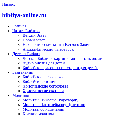
Наверх
bibliya-online.ru
Главная
Читать Библию
Ветхий Завет
Новый завет
Неканонические книги Ветхого Завета
Апокрифическая литература.
Детская Библия
Детская Библия с картинками – читать онлайн
Аудио библия для детей
Библейские рассказы и истории для детей.
База знаний
Библейские персонажи
Библейские сюжеты
Христианские богословы
Христианские святыни
Молитвы
Молитвы Николаю Чудотворцу
Молитвы Пантелеймону Целителю
Молитвы об исцелении
Краткие молитвы