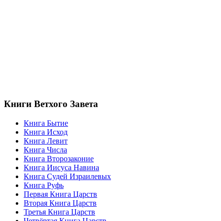
Книги Ветхого Завета
Книга Бытие
Книга Исход
Книга Левит
Книга Числа
Книга Второзаконие
Книга Иисуса Навина
Книга Судей Израилевых
Книга Руфь
Первая Книга Царств
Вторая Книга Царств
Третья Книга Царств
Четвёртая Книга Царств