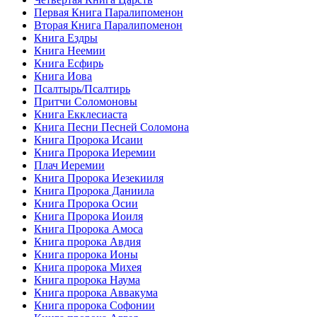
Первая Книга Паралипоменон
Вторая Книга Паралипоменон
Книга Ездры
Книга Неемии
Книга Есфирь
Книга Иова
Псалтырь/Псалтирь
Притчи Соломоновы
Книга Екклесиаста
Книга Песни Песней Соломона
Книга Пророка Исаии
Книга Пророка Иеремии
Плач Иеремии
Книга Пророка Иезекииля
Книга Пророка Даниила
Книга Пророка Осии
Книга Пророка Иоиля
Книга Пророка Амоса
Книга пророка Авдия
Книга пророка Ионы
Книга пророка Михея
Книга пророка Наума
Книга пророка Аввакума
Книга пророка Софонии