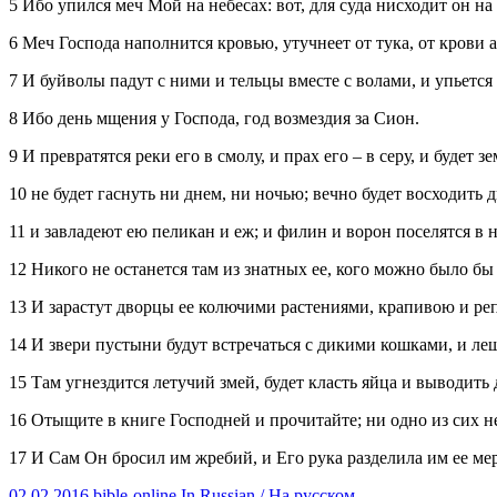
5 Ибо упился меч Мой на небесах: вот, для суда нисходит он 
6 Меч Господа наполнится кровью, утучнеет от тука, от крови а
7 И буйволы падут с ними и тельцы вместе с волами, и упьется 
8 Ибо день мщения у Господа, год возмездия за Сион.
9 И превратятся реки его в смолу, и прах его – в серу, и будет 
10 не будет гаснуть ни днем, ни ночью; вечно будет восходить д
11 и завладеют ею пеликан и еж; и филин и ворон поселятся в 
12 Никого не останется там из знатных ее, кого можно было бы п
13 И зарастут дворцы ее колючими растениями, крапивою и ре
14 И звери пустыни будут встречаться с дикими кошками, и леш
15 Там угнездится летучий змей, будет класть яйца и выводить 
16 Отыщите в книге Господней и прочитайте; ни одно из сих не
17 И Сам Он бросил им жребий, и Его рука разделила им ее меро
02.02.2016
bible-online
In Russian / На русском