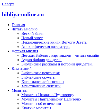
Наверх
bibliya-online.ru
Главная
Читать Библию
Ветхий Завет
Новый завет
Неканонические книги Ветхого Завета
Апокрифическая литература.
Детская Библия
Детская Библия с картинками – читать онлайн
Аудио библия для детей
Библейские рассказы и истории для детей.
База знаний
Библейские персонажи
Библейские сюжеты
Христианские богословы
Христианские святыни
Молитвы
Молитвы Николаю Чудотворцу
Молитвы Пантелеймону Целителю
Молитвы об исцелении
Краткие молитвы