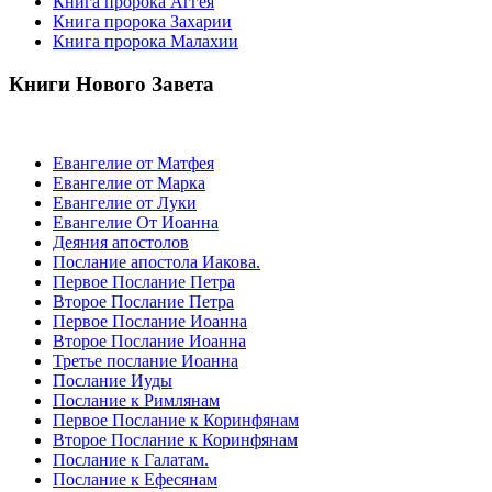
Книга пророка Аггея
Книга пророка Захарии
Книга пророка Малахии
Книги Нового Завета
Евангелие от Матфея
Евангелие от Марка
Евангелие от Луки
Евангелие От Иоанна
Деяния апостолов
Послание апостола Иакова.
Первое Послание Петра
Второе Послание Петра
Первое Послание Иоанна
Второе Послание Иоанна
Третье послание Иоанна
Послание Иуды
Послание к Римлянам
Первое Послание к Коринфянам
Второе Послание к Коринфянам
Послание к Галатам.
Послание к Ефесянам