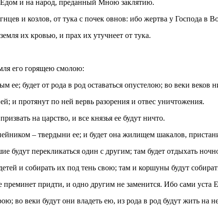
на Едом и на народ, преданный Мною заклятию.
гнцев и козлов, от тука с почек овнов: ибо жертва у Господа в В
земля их кровью, и прах их утучнеет от тука.
земля его горящею смолою:
ым ее; будет от рода в род оставаться опустелою; во веки веков 
ней; и протянут по ней вервь разорения и отвес уничтожения.
ризвать на царство, и все князья ее будут ничто.
пейником – твердыни ее; и будет она жилищем шакалов, пристан
ие будут перекликаться один с другим; там будет отдыхать ночн
детей и собирать их под тень свою; там и коршуны будут собират
 преминет придти, и одно другим не заменится. Ибо сами уста Ег
ю; во веки будут они владеть ею, из рода в род будут жить на н