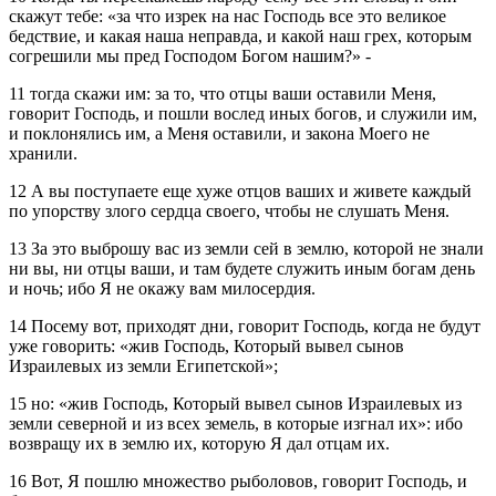
скажут тебе: «за что изрек на нас Господь все это великое
бедствие, и какая наша неправда, и какой наш грех, которым
согрешили мы пред Господом Богом нашим?» ‑
11 тогда скажи им: за то, что отцы ваши оставили Меня,
говорит Господь, и пошли вослед иных богов, и служили им,
и поклонялись им, а Меня оставили, и закона Моего не
хранили.
12 А вы поступаете еще хуже отцов ваших и живете каждый
по упорству злого сердца своего, чтобы не слушать Меня.
13 За это выброшу вас из земли сей в землю, которой не знали
ни вы, ни отцы ваши, и там будете служить иным богам день
и ночь; ибо Я не окажу вам милосердия.
14 Посему вот, приходят дни, говорит Господь, когда не будут
уже говорить: «жив Господь, Который вывел сынов
Израилевых из земли Египетской»;
15 но: «жив Господь, Который вывел сынов Израилевых из
земли северной и из всех земель, в которые изгнал их»: ибо
возвращу их в землю их, которую Я дал отцам их.
16 Вот, Я пошлю множество рыболовов, говорит Господь, и