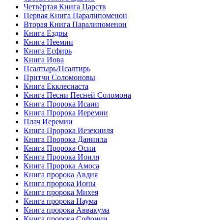
Четвёртая Книга Царств
Первая Книга Паралипоменон
Вторая Книга Паралипоменон
Книга Ездры
Книга Неемии
Книга Есфирь
Книга Иова
Псалтырь/Псалтирь
Притчи Соломоновы
Книга Екклесиаста
Книга Песни Песней Соломона
Книга Пророка Исаии
Книга Пророка Иеремии
Плач Иеремии
Книга Пророка Иезекииля
Книга Пророка Даниила
Книга Пророка Осии
Книга Пророка Иоиля
Книга Пророка Амоса
Книга пророка Авдия
Книга пророка Ионы
Книга пророка Михея
Книга пророка Наума
Книга пророка Аввакума
Книга пророка Софонии