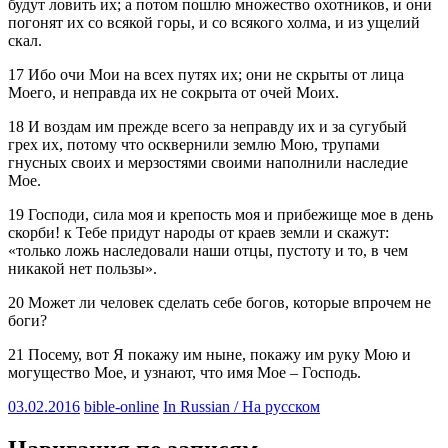
будут ловить их; а потом пошлю множество охотников, и они
погонят их со всякой горы, и со всякого холма, и из ущелий
скал.
17 Ибо очи Мои на всех путях их; они не скрыты от лица
Моего, и неправда их не сокрыта от очей Моих.
18 И воздам им прежде всего за неправду их и за сугубый
грех их, потому что осквернили землю Мою, трупами
гнусных своих и мерзостями своими наполнили наследие
Мое.
19 Господи, сила моя и крепость моя и прибежище мое в день
скорби! к Тебе придут народы от краев земли и скажут:
«только ложь наследовали наши отцы, пустоту и то, в чем
никакой нет пользы».
20 Может ли человек сделать себе богов, которые впрочем не
боги?
21 Посему, вот Я покажу им ныне, покажу им руку Мою и
могущество Мое, и узнают, что имя Мое – Господь.
03.02.2016
bible-online
In Russian / На русском