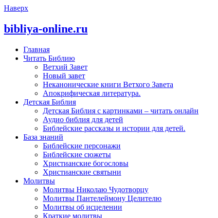
Наверх
bibliya-online.ru
Главная
Читать Библию
Ветхий Завет
Новый завет
Неканонические книги Ветхого Завета
Апокрифическая литература.
Детская Библия
Детская Библия с картинками – читать онлайн
Аудио библия для детей
Библейские рассказы и истории для детей.
База знаний
Библейские персонажи
Библейские сюжеты
Христианские богословы
Христианские святыни
Молитвы
Молитвы Николаю Чудотворцу
Молитвы Пантелеймону Целителю
Молитвы об исцелении
Краткие молитвы