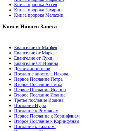
Книга пророка Аггея
Книга пророка Захарии
Книга пророка Малахии
Книги Нового Завета
Евангелие от Матфея
Евангелие от Марка
Евангелие от Луки
Евангелие От Иоанна
Деяния апостолов
Послание апостола Иакова.
Первое Послание Петра
Второе Послание Петра
Первое Послание Иоанна
Второе Послание Иоанна
Третье послание Иоанна
Послание Иуды
Послание к Римлянам
Первое Послание к Коринфянам
Второе Послание к Коринфянам
Послание к Галатам.