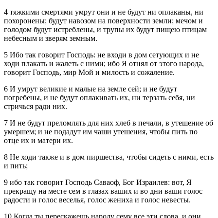
4 тяжкими смертями умрут они и не будут ни оплаканы, ни
похоронены; будут навозом на поверхности земли; мечом и
голодом будут истреблены, и трупы их будут пищею птицам
небесным и зверям земным.
5 Ибо так говорит Господь: не входи в дом сетующих и не
ходи плакать и жалеть с ними; ибо Я отнял от этого народа,
говорит Господь, мир Мой и милость и сожаление.
6 И умрут великие и малые на земле сей; и не будут
погребены, и не будут оплакивать их, ни терзать себя, ни
стричься ради них.
7 И не будут преломлять для них хлеб в печали, в утешение об
умершем; и не подадут им чаши утешения, чтобы пить по
отце их и матери их.
8 Не ходи также и в дом пиршества, чтобы сидеть с ними, есть
и пить;
9 ибо так говорит Господь Саваоф, Бог Израилев: вот, Я
прекращу на месте сем в глазах ваших и во дни ваши голос
радости и голос веселья, голос жениха и голос невесты.
10 Когда ты перескажешь народу сему все эти слова, и они