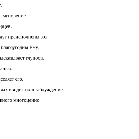
.
а мгновение.
орцев.
удут преисполнены зол.
 благоугодны Ему.
высказывает глупость.
данью.
селяет его.
вых вводит их в заблуждение.
ежного многоценно.