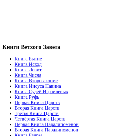
Книги Ветхого Завета
Книга Бытие
Книга Исход
Книга Левит
Книга Числа
Книга Второзаконие
Книга Иисуса Навина
Книга Судей Израилевых
Книга Руфь
Первая Книга Царств
Вторая Книга Царств
Третья Книга Царств
Четвёртая Книга Царств
Первая Книга Паралипоменон
Вторая Книга Паралипоменон
Книга Ездры