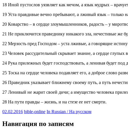
18 Иной пустослов уязвляет как мечом, а язык мудрых – врачует
19 Уста правдивые вечно пребывают, а лживый язык – только н
20 Коварство – в сердце злоумышленников, радость – у миротв
21 Не приключится праведнику никакого зла, нечестивые же б
22 Мерзость пред Господом – уста лживые, а говорящие истину
23 Человек рассудительный скрывает знание, а сердце глупых 
24 Рука прилежных будет господствовать, а ленивая будет под 
25 Тоска на сердце человека подавляет его, а доброе слово разве
26 Праведник указывает ближнему своему путь, а путь нечести
27 Ленивый не жарит своей дичи; а имущество человека прил
28 На пути правды – жизнь, и на стезе ее нет смерти.
02.02.2016
bible-online
In Russian / На русском
Навигация по записям