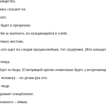
оварство.
дных спасают их.
оит.
 будет в презрении.
бя за знатного, но нуждающийся в хлебе.
тивых жестоко.
 кто идет по следам празднолюбцев, тот скудоумен. [Кто находит
тверд.
йдет из беды. [Смотрящий кротко помилован будет, а встречающи
человеку – по делам рук его.
т мудр.
крывает оскорбление.
 ложного – обман.