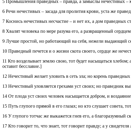
5 Промышления праведных – правда, а замыслы нечестивых – к
6 Речи нечестивых – засада для пролития крови, уста же праве
7 Коснись нечестивых несчастие – и нет их, а дом праведных ст
8 Хвалят человека по мере разума его, а развращенный сердцем
9 Лучше простой, но работающий на себя, нежели выдающий се
10 Праведный печется и о жизни скота своего, сердце же нечес
11 Кто возделывает землю свою, тот будет насыщаться хлебом; а
оставит бесславие.]
12 Нечестивый желает уловить в сеть зла; но корень праведных 
13 Нечестивый уловляется грехами уст своих; но праведник вы
14 От плода уст своих человек насыщается добром, и воздаяние 
15 Путь глупого прямой в его глазах; но кто слушает совета, то
16 У глупого тотчас же выкажется гнев его, а благоразумный с
17 Кто говорит то, что знает, тот говорит правду; а у свидетеля