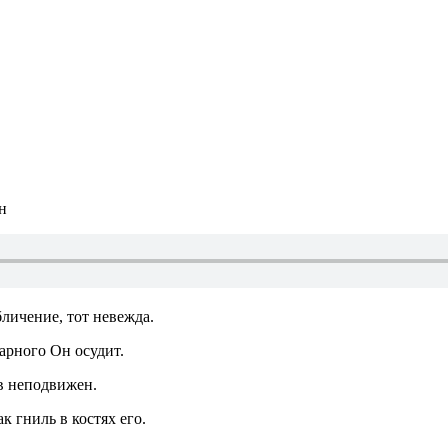
н
бличение, тот невежда.
арного Он осудит.
ов неподвижен.
к гниль в костях его.