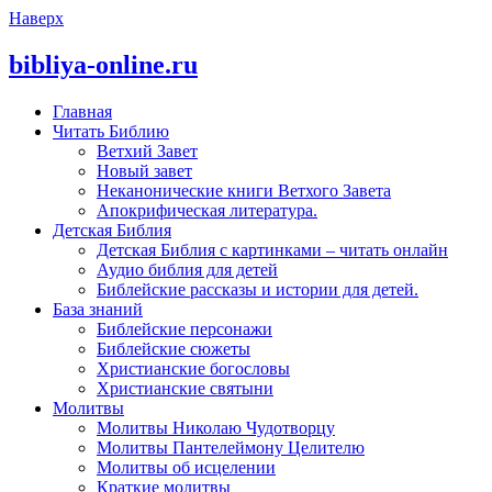
Наверх
bibliya-online.ru
Главная
Читать Библию
Ветхий Завет
Новый завет
Неканонические книги Ветхого Завета
Апокрифическая литература.
Детская Библия
Детская Библия с картинками – читать онлайн
Аудио библия для детей
Библейские рассказы и истории для детей.
База знаний
Библейские персонажи
Библейские сюжеты
Христианские богословы
Христианские святыни
Молитвы
Молитвы Николаю Чудотворцу
Молитвы Пантелеймону Целителю
Молитвы об исцелении
Краткие молитвы