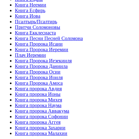
Книга Неемии
Книга Есфирь
Книга Иова
Псалтырь/Псалтирь
Притчи Соломоновы
Книга Екклесиаста
Книга Песни Песней Соломона
Книга Пророка Исаии
Книга Пророка Иеремии
Плач Иеремии
Книга Пророка Иезекииля
Книга Пророка Даниила
Книга Пророка Осии
Книга Пророка Иоиля
Книга Пророка Амоса
Книга пророка Авдия
Книга пророка Ионы
Книга пророка Михея
Книга пророка Наума
Книга пророка Аввакума
Книга пророка Софонии
Книга пророка Аггея
Книга пророка Захарии
Книга пророка Малахии