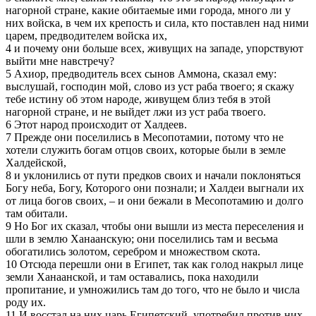
нагорной стране, какие обитаемые ими города, много ли у
них войска, в чем их крепость и сила, кто поставлен над ними
царем, предводителем войска их,
4 и почему они больше всех, живущих на западе, упорствуют
выйти мне навстречу?
5 Ахиор, предводитель всех сынов Аммона, сказал ему:
выслушай, господин мой, слово из уст раба твоего; я скажу
тебе истину об этом народе, живущем близ тебя в этой
нагорной стране, и не выйдет лжи из уст раба твоего.
6 Этот народ происходит от Халдеев.
7 Прежде они поселились в Месопотамии, потому что не
хотели служить богам отцов своих, которые были в земле
Халдейской,
8 и уклонились от пути предков своих и начали поклоняться
Богу неба, Богу, Которого они познали; и Халдеи выгнали их
от лица богов своих, – и они бежали в Месопотамию и долго
там обитали.
9 Но Бог их сказал, чтобы они вышли из места переселения и
шли в землю Ханаанскую; они поселились там и весьма
обогатились золотом, серебром и множеством скота.
10 Отсюда перешли они в Египет, так как голод накрыл лице
земли Ханаанской, и там оставались, пока находили
пропитание, и умножились там до того, что не было и числа
роду их.
11 И восстал на них царь Египетский, употребил против них