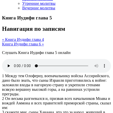
Утренние молитвы
Вечерние молитвы
Книга Иудифи глава 5
Навигация по записям
« Книга Иудифи глава 4
Книга Иудифи глава 6 »
Слушать Книга Иудифи глава 5 онлайн
1 Между тем Олоферну, военачальнику войска Ассирийского,
дано было знать, что сыны Израиля приготовились к войне:
заложили входы в нагорную страну и укрепили стенами
всякую вершину высокой горы, а на равнинах устроили
преграды.
2 Он весьма разгневался и, призвав всех начальников Моава и
вождей Аммона и всех правителей приморской страны, сказал
им:
3 скажите мне, сыны Ханаана, что это за народ, живущий в