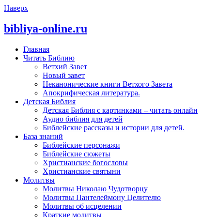
Наверх
bibliya-online.ru
Главная
Читать Библию
Ветхий Завет
Новый завет
Неканонические книги Ветхого Завета
Апокрифическая литература.
Детская Библия
Детская Библия с картинками – читать онлайн
Аудио библия для детей
Библейские рассказы и истории для детей.
База знаний
Библейские персонажи
Библейские сюжеты
Христианские богословы
Христианские святыни
Молитвы
Молитвы Николаю Чудотворцу
Молитвы Пантелеймону Целителю
Молитвы об исцелении
Краткие молитвы