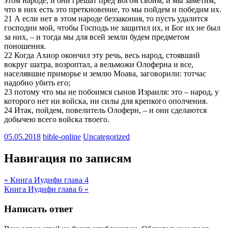
этом народе, и они грешат пред Богом своим, и мы заметим,
что в них есть это преткновение, то мы пойдем и победим их.
21 А если нет в этом народе беззакония, то пусть удалится
господин мой, чтобы Господь не защитил их, и Бог их не был
за них, – и тогда мы для всей земли будем предметом
поношения.
22 Когда Ахиор окончил эту речь, весь народ, стоявший
вокруг шатра, возроптал, а вельможи Олоферна и все,
населявшие приморье и землю Моава, заговорили: тотчас
надобно убить его;
23 потому что мы не побоимся сынов Израиля: это – народ, у
которого нет ни войска, ни силы для крепкого ополчения.
24 Итак, пойдем, повелитель Олоферн, – и они сделаются
добычею всего войска твоего.
05.05.2018
bible-online
Uncategorized
Навигация по записям
« Книга Иудифи глава 4
Книга Иудифи глава 6 »
Написать ответ