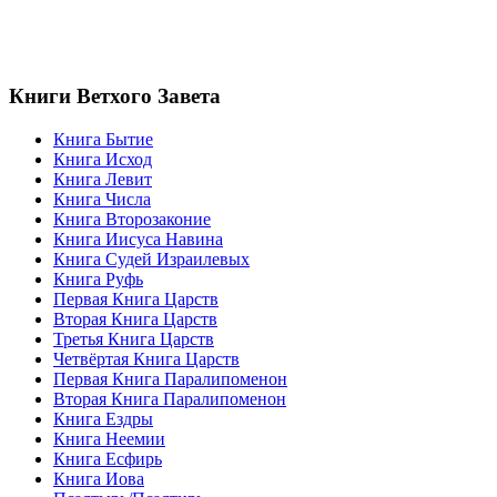
Книги Ветхого Завета
Книга Бытие
Книга Исход
Книга Левит
Книга Числа
Книга Второзаконие
Книга Иисуса Навина
Книга Судей Израилевых
Книга Руфь
Первая Книга Царств
Вторая Книга Царств
Третья Книга Царств
Четвёртая Книга Царств
Первая Книга Паралипоменон
Вторая Книга Паралипоменон
Книга Ездры
Книга Неемии
Книга Есфирь
Книга Иова