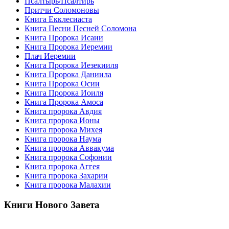
Псалтырь/Псалтирь
Притчи Соломоновы
Книга Екклесиаста
Книга Песни Песней Соломона
Книга Пророка Исаии
Книга Пророка Иеремии
Плач Иеремии
Книга Пророка Иезекииля
Книга Пророка Даниила
Книга Пророка Осии
Книга Пророка Иоиля
Книга Пророка Амоса
Книга пророка Авдия
Книга пророка Ионы
Книга пророка Михея
Книга пророка Наума
Книга пророка Аввакума
Книга пророка Софонии
Книга пророка Аггея
Книга пророка Захарии
Книга пророка Малахии
Книги Нового Завета