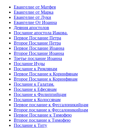
Евангелие от Матфея
Евангелие от Марка
Евангелие от Луки
Евангелие От Иоанна
Деяния апостолов
Послание апостола Иакова.
Первое Послание Петра
Второе Послание Петра
Первое Послание Иоанна
Второе Послание Иоанна
Третье послание Иоанна
Послание Иуды
Послание к Римлянам
Первое Послание к Коринфянам
Второе Послание к Коринфянам
Послание к Галатам.
Послание к Ефесянам
Послание к Филиппийцам
Послание к Колоссянам
Первое послание к Фессалоникийцам
Второе послание к Фессалоникийцам
Первое Послание к Тимофею
Второе послание к Тимофею
Послание к Титу