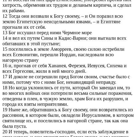
хитрость, обременяя их трудом и деланьем кирпича, и сделал
их рабами.
12 Тогда они воззвали к Богу своему, – и Он поразил всю
землю Египетскую неисцельными язвами, – и Египтяне
прогнали их от себя.
13 Бог иссушил перед ними Чермное море
14 и вел их путем Сины и Кадис-Варни; они выгнали всех
обитавших в этой пустыне;
15 поселились в земле Аморреев, своею силою истребили
всех Есевонитян, перешли Иордан, наследовали всю
нагорную страну
16 и, прогнав от себя Хананея, Ферезея, Иевусея, Сихема и
всех Гергесеян, жили в ней много дней.
17 И доколе не согрешили пред Богом своим, счастье было с
ними, потому что с ними Бог, ненавидящий неправду.
18 Но когда уклонились от пути, который Он завещал им, то
во многих войнах они потерпели весьма сильные поражения,
отведены в плен, в чужую землю, храм Бога их разрушен, и
города их взяты неприятелями.
19 Ныне же, обратившись к Богу своему, они возвратились из
рассеяния, в котором были, овладели Иерусалимом, в котором
святилище их, и поселились в нагорной стране, так как она
была пуста.
20 И теперь, повелитель-господин, если есть заблуждение в