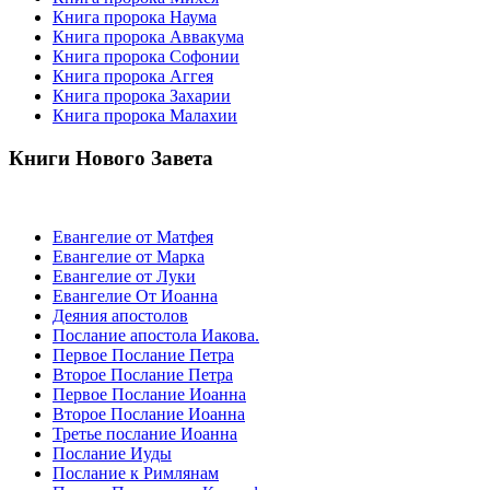
Книга пророка Наума
Книга пророка Аввакума
Книга пророка Софонии
Книга пророка Аггея
Книга пророка Захарии
Книга пророка Малахии
Книги Нового Завета
Евангелие от Матфея
Евангелие от Марка
Евангелие от Луки
Евангелие От Иоанна
Деяния апостолов
Послание апостола Иакова.
Первое Послание Петра
Второе Послание Петра
Первое Послание Иоанна
Второе Послание Иоанна
Третье послание Иоанна
Послание Иуды
Послание к Римлянам