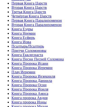
Первая Книга Царств
Вторая Книга Царств
Третья Книга Царств
Четвёртая Книга Царств
Первая Книга Паралипоменон
Вторая Книга Паралипоменон
Книга Ездры
Книга Неемии
Книга Есфирь
Книга Иова
Псалтырь/Псалтирь
Притчи Соломоновы
Книга Екклесиаста
Книга Песни Песней Соломона
Книга Пророка Исаии
Книга Пророка Иеремии
Плач Иеремии
Книга Пророка Иезекииля
Книга Пророка Даниила
Книга Пророка Осии
Книга Пророка Иоиля
Книга Пророка Амоса
Книга пророка Авдия
Книга пророка Ионы
Книга пророка Михея