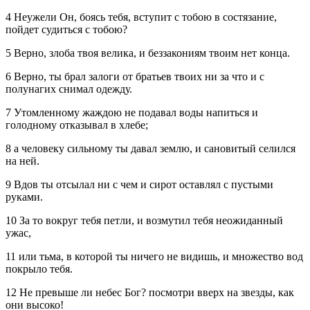
4 Неужели Он, боясь тебя, вступит с тобою в состязание,
пойдет судиться с тобою?
5 Верно, злоба твоя велика, и беззакониям твоим нет конца.
6 Верно, ты брал залоги от братьев твоих ни за что и с
полунагих снимал одежду.
7 Утомленному жаждою не подавал воды напиться и
голодному отказывал в хлебе;
8 а человеку сильному ты давал землю, и сановитый селился
на ней.
9 Вдов ты отсылал ни с чем и сирот оставлял с пустыми
руками.
10 За то вокруг тебя петли, и возмутил тебя неожиданный
ужас,
11 или тьма, в которой ты ничего не видишь, и множество вод
покрыло тебя.
12 Не превыше ли небес Бог? посмотри вверх на звезды, как
они высоко!