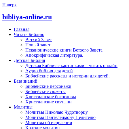
Наверх
bibliya-online.ru
Главная
Читать Библию
Ветхий Завет
Новый завет
Неканонические книги Ветхого Завета
Апокрифическая литература.
Детская Библия
Детская Библия с картинками – читать онлайн
Аудио библия для детей
Библейские рассказы и истории для детей.
База знаний
Библейские персонажи
Библейские сюжеты
Христианские богословы
Христианские святыни
Молитвы
Молитвы Николаю Чудотворцу
Молитвы Пантелеймону Целителю
Молитвы об исцелении
Краткие молитвы