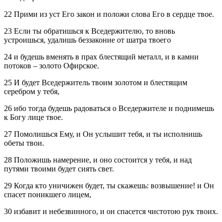
22 Прими из уст Его закон и положи слова Его в сердце твое.
23 Если ты обратишься к Вседержителю, то вновь
устроишься, удалишь беззаконие от шатра твоего
24 и будешь вменять в прах блестящий металл, и в камни
потоков – золото Офирское.
25 И будет Вседержитель твоим золотом и блестящим
серебром у тебя,
26 ибо тогда будешь радоваться о Вседержителе и поднимешь
к Богу лице твое.
27 Помолишься Ему, и Он услышит тебя, и ты исполнишь
обеты твои.
28 Положишь намерение, и оно состоится у тебя, и над
путями твоими будет сиять свет.
29 Когда кто уничижен будет, ты скажешь: возвышение! и Он
спасет поникшего лицем,
30 избавит и небезвинного, и он спасется чистотою рук твоих.