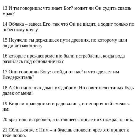
13 И ты говоришь: что знает Бог? может ли Он судить сквозь
мрак?
14 Облака – завеса Его, так что Он не видит, а ходит только по
небесному кругу.
15 Неужели ты держишься пути древних, по которому шли
люди беззаконные,
16 которые преждевременно были истреблены, когда вода
разлилась под основание их?
17 Они говорили Богу: отойди от нас! и что сделает им
Вседержитель?
18 А Он наполнял домы их добром. Но совет нечестивых будь
далек от меня!
19 Видели праведники и радовались, и непорочный смеялся
им:
20 враг наш истреблен, а оставшееся после них пожрал огонь.
21 Сблизься же с Ним – и будешь спокоен; чрез это придет к
тебе добро.