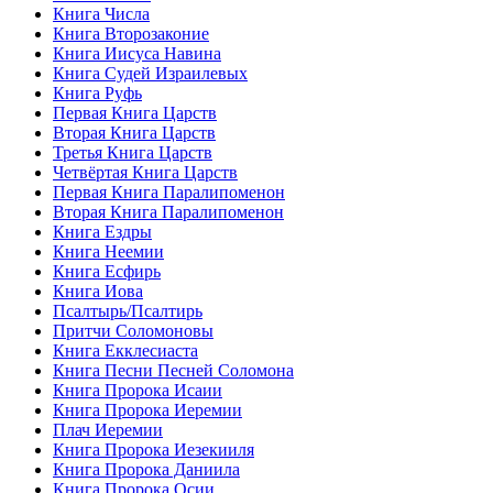
Книга Числа
Книга Второзаконие
Книга Иисуса Навина
Книга Судей Израилевых
Книга Руфь
Первая Книга Царств
Вторая Книга Царств
Третья Книга Царств
Четвёртая Книга Царств
Первая Книга Паралипоменон
Вторая Книга Паралипоменон
Книга Ездры
Книга Неемии
Книга Есфирь
Книга Иова
Псалтырь/Псалтирь
Притчи Соломоновы
Книга Екклесиаста
Книга Песни Песней Соломона
Книга Пророка Исаии
Книга Пророка Иеремии
Плач Иеремии
Книга Пророка Иезекииля
Книга Пророка Даниила
Книга Пророка Осии