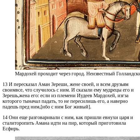
Мардохей проходит через город. Неизвестный Голландски
13 И пересказал Аман Зереши, жене своей, и всем друзьям
своимвсе, что случилось с ним. И сказали ему мудрецы его и
Зерешь,жена его: если из племени Иудеев Мардохей, изгза
которого тыначал падать, то не пересилишь его, а наверно
падешь пред ним,[ибо с ним Бог живый].
14 Они еще разговаривали с ним, как пришли евнухи царя и
сталиторопить Амана идти на пир, который приготовила
Есфирь.