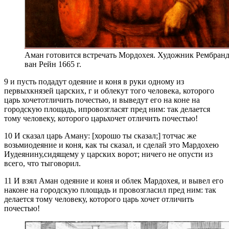
Аман готовится встречать Мордохея. Художник Рембран
ван Рейн 1665 г.
9 и пусть подадут одеяние и коня в руки одному из
первыхкнязей царских, г и облекут того человека, которого
царь хочетотличить почестью, и выведут его на коне на
городскую площадь, ипровозгласят пред ним: так делается
тому человеку, которого царьхочет отличить почестью!
10 И сказал царь Аману: [хорошо ты сказал;] тотчас же
возьмиодеяние и коня, как ты сказал, и сделай это Мардохею
Иудеянину,сидящему у царских ворот; ничего не опусти из
всего, что тыговорил.
11 И взял Аман одеяние и коня и облек Мардохея, и вывел его
наконе на городскую площадь и провозгласил пред ним: так
делается тому человеку, которого царь хочет отличить
почестью!