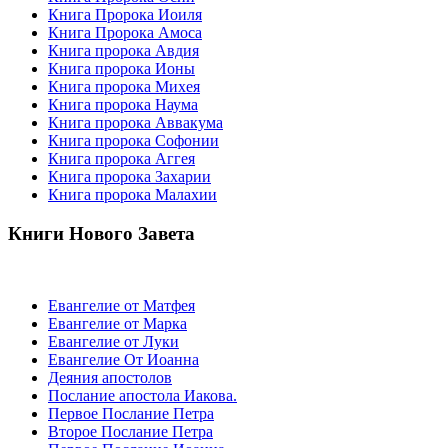
Книга Пророка Иоиля
Книга Пророка Амоса
Книга пророка Авдия
Книга пророка Ионы
Книга пророка Михея
Книга пророка Наума
Книга пророка Аввакума
Книга пророка Софонии
Книга пророка Аггея
Книга пророка Захарии
Книга пророка Малахии
Книги Нового Завета
Евангелие от Матфея
Евангелие от Марка
Евангелие от Луки
Евангелие От Иоанна
Деяния апостолов
Послание апостола Иакова.
Первое Послание Петра
Второе Послание Петра