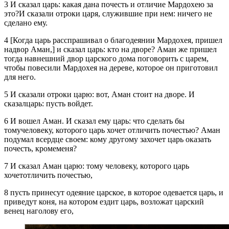
3 И сказал царь: какая дана почесть и отличие Мардохею за
это?И сказали отроки царя, служившие при нем: ничего не
сделано ему.
4 [Когда царь расспрашивал о благодеянии Мардохея, пришел
надвор Аман,] и сказал царь: кто на дворе? Аман же пришел
тогда навнешний двор царского дома поговорить с царем,
чтобы повесили Мардохея на дереве, которое он приготовил
для него.
5 И сказали отроки царю: вот, Аман стоит на дворе. И
сказалцарь: пусть войдет.
6 И вошел Аман. И сказал ему царь: что сделать бы
томучеловеку, которого царь хочет отличить почестью? Аман
подумал всердце своем: кому другому захочет царь оказать
почесть, кромеменя?
7 И сказал Аман царю: тому человеку, которого царь
хочетотличить почестью,
8 пусть принесут одеяние царское, в которое одевается царь, и
приведут коня, на котором ездит царь, возложат царский
венец наголову его,