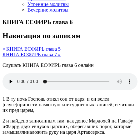
Утренние молитвы
Вечерние молитвы
КНИГА ЕСФИРЬ глава 6
Навигация по записям
« КНИГА ЕСФИРЬ глава 5
КНИГА ЕСФИРЬ глава 7 »
Слушать КНИГА ЕСФИРЬ глава 6 онлайн
1 В ту ночь Господь отнял сон от царя, и он велел
[слуге]принести памятную книгу дневных записей; и читали
их пред царем,
2 и найдено записанным там, как донес Мардохей на Гавафу
иФарру, двух евнухов царских, оберегавших порог, которые
замышлялиналожить руку на царя Артаксеркса.