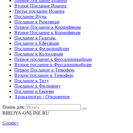
Первое Послание Иоанна
Второе Послание Иоанна
Третье послание Иоанна
Послание Иуды
Послание к Римлянам
Первое Послание к Коринфянам
Второе Послание к Коринфянам
Послание к Галатам.
Послание к Ефесянам
Послание к Филиппийцам
Послание к Колоссянам
Первое послание к Фессалоникийцам
Второе послание к Фессалоникийцам
Первое Послание к Тимофею
Второе послание к Тимофею
Послание к Титу
Послание к Филимону
Послание к Евреям
Апокалипсис / Откровение
Поиск для:
BIBLIYA-ONLINE.RU
Google+