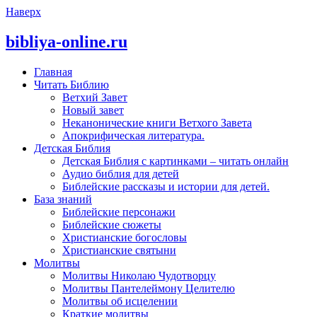
Наверх
bibliya-online.ru
Главная
Читать Библию
Ветхий Завет
Новый завет
Неканонические книги Ветхого Завета
Апокрифическая литература.
Детская Библия
Детская Библия с картинками – читать онлайн
Аудио библия для детей
Библейские рассказы и истории для детей.
База знаний
Библейские персонажи
Библейские сюжеты
Христианские богословы
Христианские святыни
Молитвы
Молитвы Николаю Чудотворцу
Молитвы Пантелеймону Целителю
Молитвы об исцелении
Краткие молитвы