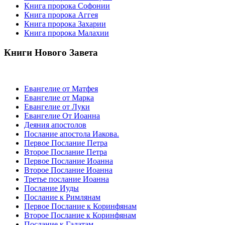
Книга пророка Софонии
Книга пророка Аггея
Книга пророка Захарии
Книга пророка Малахии
Книги Нового Завета
Евангелие от Матфея
Евангелие от Марка
Евангелие от Луки
Евангелие От Иоанна
Деяния апостолов
Послание апостола Иакова.
Первое Послание Петра
Второе Послание Петра
Первое Послание Иоанна
Второе Послание Иоанна
Третье послание Иоанна
Послание Иуды
Послание к Римлянам
Первое Послание к Коринфянам
Второе Послание к Коринфянам
Послание к Галатам.