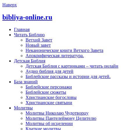
Наверх
bibliya-online.ru
Главная
Читать Библию
Ветхий Завет
Новый завет
Неканонические книги Ветхого Завета
Апокрифическая литература.
Детская Библия
Детская Библия с картинками – читать онлайн
Аудио библия для детей
Библейские рассказы и истории для детей.
База знаний
Библейские персонажи
Библейские сюжеты
Христианские богословы
Христианские святыни
Молитвы
Молитвы Николаю Чудотворцу
Молитвы Пантелеймону Целителю
Молитвы об исцелении
Краткие молитвы