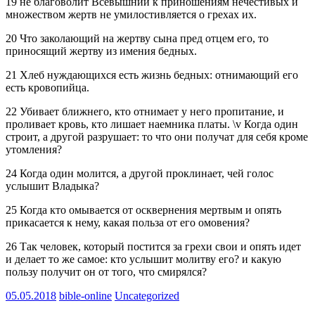
19 не благоволит Всевышний к приношениям нечестивых и
множеством жертв не умилостивляется о грехах их.
20 Что заколающий на жертву сына пред отцем его, то
приносящий жертву из имения бедных.
21 Хлеб нуждающихся есть жизнь бедных: отнимающий его
есть кровопийца.
22 Убивает ближнего, кто отнимает у него пропитание, и
проливает кровь, кто лишает наемника платы. \v Когда один
строит, а другой разрушает: то что они получат для себя кроме
утомления?
24 Когда один молится, а другой проклинает, чей голос
услышит Владыка?
25 Когда кто омывается от осквернения мертвым и опять
прикасается к нему, какая польза от его омовения?
26 Так человек, который постится за грехи свои и опять идет
и делает то же самое: кто услышит молитву его? и какую
пользу получит он от того, что смирялся?
05.05.2018
bible-online
Uncategorized