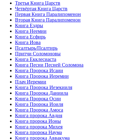
Третья Книга Царств
Четвёртая Книга Царств
Первая Книга Паралипоменон
Вторая Книга Паралипоменон
Книга Ездры
Книга Неемии
Книга Есфирь
Книга Иова
Псалтырь/Псалтирь
Притчи Соломоновы
Книга Екклесиаста
Книга Песни Песней Соломона
Книга Пророка Исаии
Книга Пророка Иеремии
Плач Иеремии
Книга Пророка Иезекииля
Книга Пророка Даниила
Книга Пророка Осии
Книга Пророка Иоиля
Книга Пророка Амоса
Книга пророка Авдия
Книга пророка Ионы
Книга пророка Михея
Книга пророка Наума
Книга пророка Аввакума