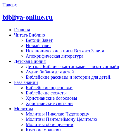
Наверх
bibliya-online.ru
Главная
Читать Библию
Ветхий Завет
Новый завет
Неканонические книги Ветхого Завета
Апокрифическая литература.
Детская Библия
Детская Библия с картинками – читать онлайн
Аудио библия для детей
Библейские рассказы и истории для детей.
База знаний
Библейские персонажи
Библейские сюжеты
Христианские богословы
Христианские святыни
Молитвы
Молитвы Николаю Чудотворцу
Молитвы Пантелеймону Целителю
Молитвы об исцелении
Краткие молитвы