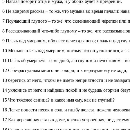
5 Наглая позорит отца и мужа, и у обоих будет в презрении.
6 Не вовремя рассказ – то же, что музыка во время печали; на
7 Поучающий глупого – то же, что склеивающий черепки или 
8 Рассказывающий что-либо глупому – то же, что рассказыва
9 Плачь над умершим, ибо свет исчез для него; плачь и над глуп
10 Меньше плачь над умершим, потому что он успокоился, а зла
11 Плачь об умершем – семь дней, а о глупом и нечестивом – вс
12 С безрассудным много не говори, и к неразумному не ходи;
13 берегись от него, чтобы не иметь неприятности и не замарат
14 уклонись от него и найдешь покой и не будешь огорчен безу
15 Что тяжелее свинца? и какое имя ему, как не глупый?
16 Легче понести песок и соль и глыбу железа, нежели человек
17 Как деревянная связь в доме, крепко устроенная, не дает ем
18 Сердце, утвержденное на разумном размышлении,– как лепн