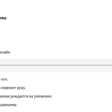
ова
онлайн
 его.
отряхнет руку.
анная рождается на унижение.
родившему.