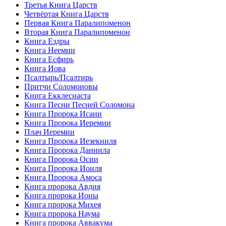
Третья Книга Царств
Четвёртая Книга Царств
Первая Книга Паралипоменон
Вторая Книга Паралипоменон
Книга Ездры
Книга Неемии
Книга Есфирь
Книга Иова
Псалтырь/Псалтирь
Притчи Соломоновы
Книга Екклесиаста
Книга Песни Песней Соломона
Книга Пророка Исаии
Книга Пророка Иеремии
Плач Иеремии
Книга Пророка Иезекииля
Книга Пророка Даниила
Книга Пророка Осии
Книга Пророка Иоиля
Книга Пророка Амоса
Книга пророка Авдия
Книга пророка Ионы
Книга пророка Михея
Книга пророка Наума
Книга пророка Аввакума