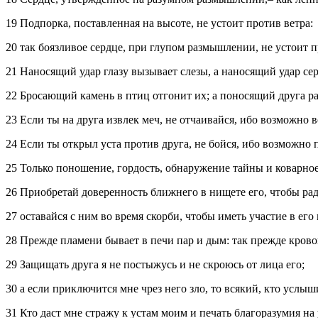
19 Подпорка, поставленная на высоте, не устоит против ветра:
20 так боязливое сердце, при глупом размышлении, не устоит п
21 Наносящий удар глазу вызывает слезы, а наносящий удар се
22 Бросающий камень в птиц отгонит их; а поносящий друга ра
23 Если ты на друга извлек меч, не отчаивайся, ибо возможно
24 Если ты открыл уста против друга, не бойся, ибо возможно
25 Только поношение, гордость, обнаружение тайны и коварное 
26 Приобретай доверенность ближнего в нищете его, чтобы радо
27 оставайся с ним во время скорби, чтобы иметь участие в его
28 Прежде пламени бывает в печи пар и дым: так прежде крово
29 Защищать друга я не постыжусь и не скроюсь от лица его;
30 а если приключится мне чрез него зло, то всякий, кто услыши
31 Кто даст мне стражу к устам моим и печать благоразумия на 