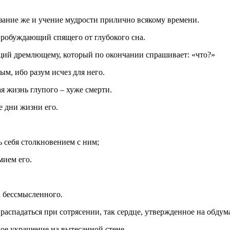
казание же и учение мудрости прилично всякому времени.
пробуждающий спящего от глубокого сна.
ющий дремлющему, который по окончании спрашивает: «что?»
ым, ибо разум исчез для него.
я жизнь глупого – хуже смерти.
е дни жизни его.
ь себя столкновением с ним;
мием его.
а бессмысленного.
у распадаться при сотрясении, так сердце, утвержденное на обдум
ое украшение на вытесанной стене.