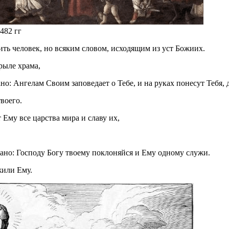
482 гг
жить человек, но всяким словом, исходящим из уст Божиих.
рыле храма,
но: Ангелам Своим заповедает о Тебе, и на руках понесут Тебя,
воего.
 Ему все царства мира и славу их,
исано: Господу Богу твоему поклоняйся и Ему одному служи.
жили Ему.