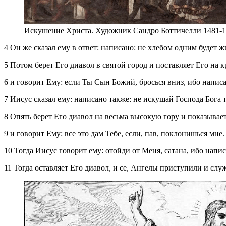
Искушение Христа. Художник Сандро Боттичелли 1481-1
4 Он же сказал ему в ответ: написано: не хлебом одним будет 
5 Потом берет Его диавол в святой город и поставляет Его на к
6 и говорит Ему: если Ты Сын Божий, бросься вниз, ибо написа
7 Иисус сказал ему: написано также: не искушай Господа Бога т
8 Опять берет Его диавол на весьма высокую гору и показывает
9 и говорит Ему: все это дам Тебе, если, пав, поклонишься мне.
10 Тогда Иисус говорит ему: отойди от Меня, сатана, ибо нап
11 Тогда оставляет Его диавол, и се, Ангелы приступили и слу