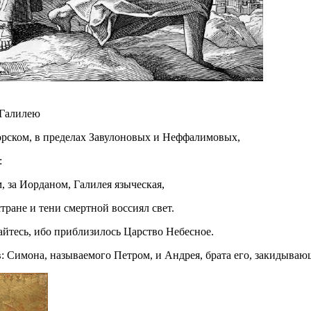
 Галилею
морском, в пределах Завулоновых и Неффалимовых,
:
, за Иорданом, Галилея языческая,
тране и тени смертной воссиял свет.
айтесь, ибо приблизилось Царство Небесное.
в: Симона, называемого Петром, и Андрея, брата его, закидываю