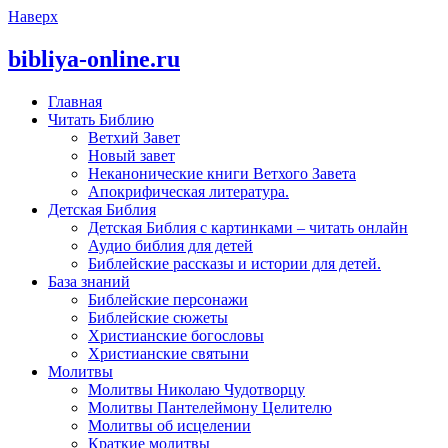
Наверх
bibliya-online.ru
Главная
Читать Библию
Ветхий Завет
Новый завет
Неканонические книги Ветхого Завета
Апокрифическая литература.
Детская Библия
Детская Библия с картинками – читать онлайн
Аудио библия для детей
Библейские рассказы и истории для детей.
База знаний
Библейские персонажи
Библейские сюжеты
Христианские богословы
Христианские святыни
Молитвы
Молитвы Николаю Чудотворцу
Молитвы Пантелеймону Целителю
Молитвы об исцелении
Краткие молитвы