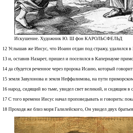
Искушение. Художник Ю. Ш фон КАРОЛЬСФЕЛЬД
12 Услышав же Иисус, что Иоанн отдан под стражу, удалился в
13 и, оставив Назарет, пришел и поселился в Капернауме при
14 да сбудется реченное через пророка Исаию, который говорит
15 земля Завулонова и земля Неффалимова, на пути приморском
16 народ, сидящий во тьме, увидел свет великий, и сидящим в с
17 С того времени Иисус начал проповедывать и говорить: пок
18 Проходя же близ моря Галилейского, Он увидел двух братье