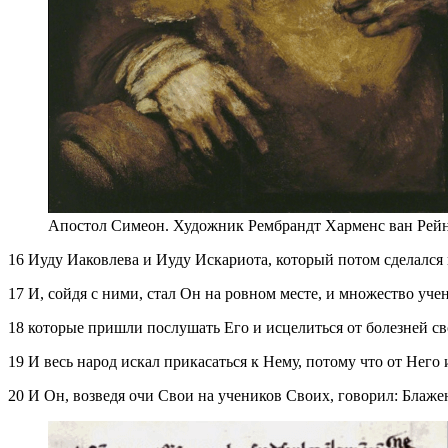
Апостол Симеон. Художник Рембрандт Харменс ван Рейн 
16 Иуду Иаковлева и Иуду Искариота, который потом сделался 
17 И, сойдя с ними, стал Он на ровном месте, и множество уч
18 которые пришли послушать Его и исцелиться от болезней св
19 И весь народ искал прикасаться к Нему, потому что от Него 
20 И Он, возведя очи Свои на учеников Своих, говорил: Блаж