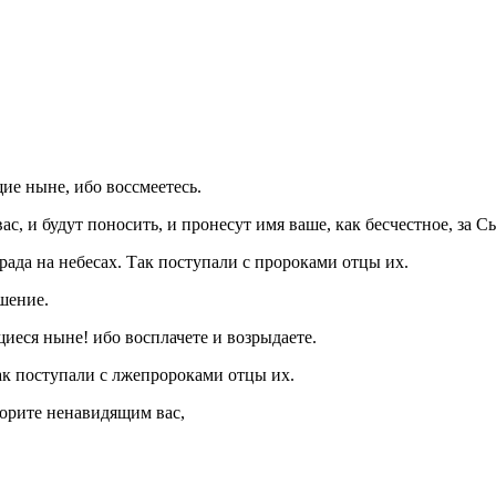
е ныне, ибо воссмеетесь.
ас, и будут поносить, и пронесут имя ваше, как бесчестное, за С
града на небесах. Так поступали с пророками отцы их.
шение.
иеся ныне! ибо восплачете и возрыдаете.
так поступали с лжепророками отцы их.
ворите ненавидящим вас,