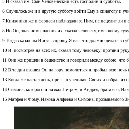
5 И сказал им: Сын Человеческий есть господин и субботы.
6 Случилось же и в другую субботу войти Ему в синагогу и учи
7 Книжники же и фарисеи наблюдали за Ним, не исцелит ли в 
8 Но Он, зная помышления их, сказал человеку, имеющему суху
9 Тогда сказал им Иисус: спрошу Я вас: что должно делать в су
10 И, посмотрев на всех их, сказал тому человеку: протяни руку 
11 Они же пришли в бешенство и говорили между собою, что б
12 В те дни взошел Он на гору помолиться и пробыл всю ночь в
13 Когда же настал день, призвал учеников Своих и избрал из
14 Симона, которого и назвал Петром, и Андрея, брата его, И
15 Матфея и Фому, Иакова Алфеева и Симона, прозываемого З