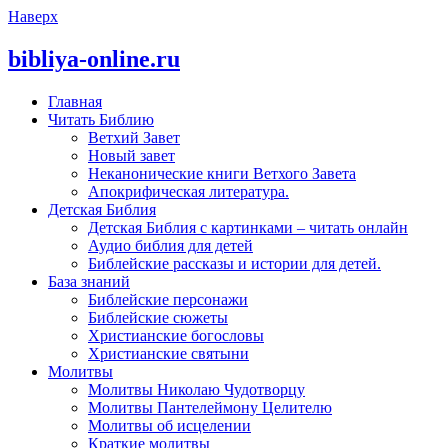
Наверх
bibliya-online.ru
Главная
Читать Библию
Ветхий Завет
Новый завет
Неканонические книги Ветхого Завета
Апокрифическая литература.
Детская Библия
Детская Библия с картинками – читать онлайн
Аудио библия для детей
Библейские рассказы и истории для детей.
База знаний
Библейские персонажи
Библейские сюжеты
Христианские богословы
Христианские святыни
Молитвы
Молитвы Николаю Чудотворцу
Молитвы Пантелеймону Целителю
Молитвы об исцелении
Краткие молитвы