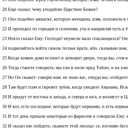
20 Еще сказал: чему уподоблю Царствие Божие?
21 Оно подобно закваске, которую женщина, взяв, положила в т
22 И проходил по городам и селениям, уча и направляя путь к 
23 Некто сказал Ему: Господи! неужели мало спасающихся? Он 
24 подвизайтесь войти сквозь тесные врата, ибо, сказываю вам
25 Когда хозяин дома встанет и затворит двери, тогда вы, стоя 
26 Тогда станете говорить: мы ели и пили пред Тобою, и на ул
27 Но Он скажет: говорю вам: не знаю вас, откуда вы; отойдит
28 Там будет плач и скрежет зубов, когда увидите Авраама, Ис
29 И придут от востока и запада, и севера и юга, и возлягут в
30 И вот, есть последние, которые будут первыми, и есть первы
31 В тот день пришли некоторые из фарисеев и говорили Ему: в
32 И сказал им: пойдите, скажите этой лисице: се, изгоняю бес