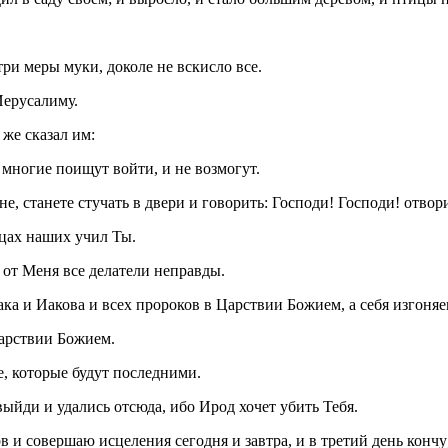
ри меры муки, доколе не вскисло все.
Иерусалиму.
же сказал им:
, многие поищут войти, и не возмогут.
вне, станете стучать в двери и говорить: Господи! Господи! отвор
ицах наших учил Ты.
е от Меня все делатели неправды.
аака и Иакова и всех пророков в Царствии Божием, а себя изгоня
 Царствии Божием.
е, которые будут последними.
ыйди и удались отсюда, ибо Ирод хочет убить Тебя.
ов и совершаю исцеления сегодня и завтра, и в третий день кончу