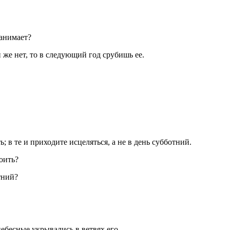
занимает?
ли же нет, то в следующий год срубишь ее.
; в те и приходите исцеляться, а не в день субботний.
поить?
тний?
небесные укрывались в ветвях его.