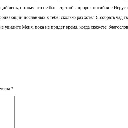
ющий день, потому что не бывает, чтобы пророк погиб вне Иерус
вающий посланных к тебе! сколько раз хотел Я собрать чад тво
 не увидите Меня, пока не придет время, когда скажете: благосл
ечены
*