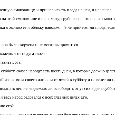
женную смоковницу, и пришел искать плода на ней, и не нашел;
а на этой смоковнице и не нахожу; сруби ее: на что она и землю 
 пока я окопаю ее и обложу навозом, – 9 не принесет ли плода; ес
 она была скорчена и не могла выпрямиться.
ждаешься от недуга твоего.
лавить Бога.
убботу, сказал народу: есть шесть дней, в которые должно делать
й из вас вола своего или осла от яслей в субботу и не ведет ли 
надцать лет, не надлежало ли освободить от уз сих в день суббо
и весь народ радовался о всех славных делах Его.
блю его?
дил в саду своем; и выросло, и стало большим деревом, и птицы 