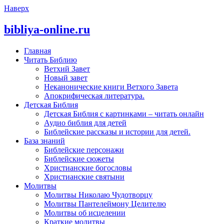
Наверх
bibliya-online.ru
Главная
Читать Библию
Ветхий Завет
Новый завет
Неканонические книги Ветхого Завета
Апокрифическая литература.
Детская Библия
Детская Библия с картинками – читать онлайн
Аудио библия для детей
Библейские рассказы и истории для детей.
База знаний
Библейские персонажи
Библейские сюжеты
Христианские богословы
Христианские святыни
Молитвы
Молитвы Николаю Чудотворцу
Молитвы Пантелеймону Целителю
Молитвы об исцелении
Краткие молитвы