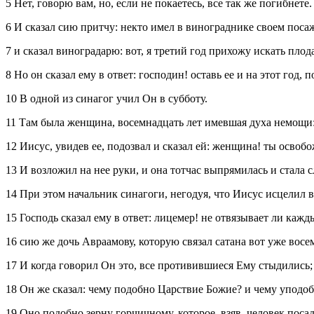
5 Нет, говорю вам, но, если не покаетесь, все так же погибнете.
6 И сказал сию притчу: некто имел в винограднике своем поса
7 и сказал виноградарю: вот, я третий год прихожу искать плод
8 Но он сказал ему в ответ: господин! оставь ее и на этот год,
10 В одной из синагог учил Он в субботу.
11 Там была женщина, восемнадцать лет имевшая духа немощи:
12 Иисус, увидев ее, подозвал и сказал ей: женщина! ты освобо
13 И возложил на нее руки, и она тотчас выпрямилась и стала с
14 При этом начальник синагоги, негодуя, что Иисус исцелил в с
15 Господь сказал ему в ответ: лицемер! не отвязывает ли кажды
16 сию же дочь Авраамову, которую связал сатана вот уже восем
17 И когда говорил Он это, все противившиеся Ему стыдились; 
18 Он же сказал: чему подобно Царствие Божие? и чему уподо
19 Оно подобно зерну горчичному, которое, взяв, человек поса