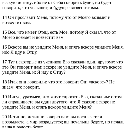
всякую истину: ибо не от Себя говорить будет, но будет
говорить, что услышит, и будущее возвестит вам.
14 Он прославит Меня, потому что от Моего возьмет и
возвестит вам.
15 Все, что имеет Отец, есть Мое; потому Я сказал, что от
Моего возьмет и возвестит вам.
16 Вскоре вы не увидите Меня, и опять вскоре увидите Меня,
ибо Я иду к Отцу.
17 Тут некоторые из учеников Его сказали один другому: что
это Он говорит нам: вскоре не увидите Меня, и опять вскоре
увидите Меня, и: Я иду к Отцу?
18 Итак они говорили: что это говорит Он: «вскоре»? Не
знаем, что говорит.
19 Иисус, уразумев, что хотят спросить Его, сказал им: о том
ли спрашиваете вы один другого, что Я сказал: вскоре не
увидите Меня, и опять вскоре увидите Меня?
20 Истинно, истинно говорю вам: вы восплачете и
возрыдаете, а мир возрадуется; вы печальны будете, но печаль
ваша в радость будет.