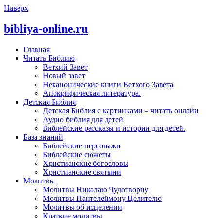
Наверх
bibliya-online.ru
Главная
Читать Библию
Ветхий Завет
Новый завет
Неканонические книги Ветхого Завета
Апокрифическая литература.
Детская Библия
Детская Библия с картинками – читать онлайн
Аудио библия для детей
Библейские рассказы и истории для детей.
База знаний
Библейские персонажи
Библейские сюжеты
Христианские богословы
Христианские святыни
Молитвы
Молитвы Николаю Чудотворцу
Молитвы Пантелеймону Целителю
Молитвы об исцелении
Краткие молитвы