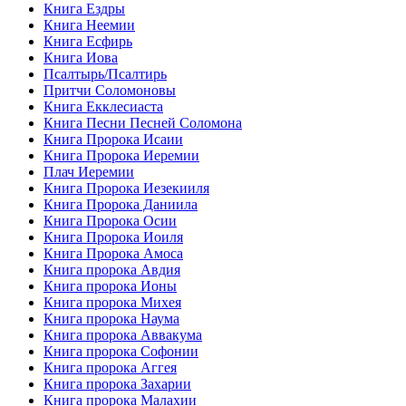
Книга Ездры
Книга Неемии
Книга Есфирь
Книга Иова
Псалтырь/Псалтирь
Притчи Соломоновы
Книга Екклесиаста
Книга Песни Песней Соломона
Книга Пророка Исаии
Книга Пророка Иеремии
Плач Иеремии
Книга Пророка Иезекииля
Книга Пророка Даниила
Книга Пророка Осии
Книга Пророка Иоиля
Книга Пророка Амоса
Книга пророка Авдия
Книга пророка Ионы
Книга пророка Михея
Книга пророка Наума
Книга пророка Аввакума
Книга пророка Софонии
Книга пророка Аггея
Книга пророка Захарии
Книга пророка Малахии