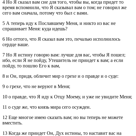
4 Но Я сказал вам сие для того, чтобы вы, когда придет то
время вспомнили, что Я сказывал вам о том; не говорил же
сего вам сначала, потому что был с вами.
5 А теперь иду к Пославшему Меня, и никто из вас не
спрашивает Меня: куда идешь?
6 Но оттого, что Я сказал вам это, печалью исполнилось
сердце ваше.
7 Но Я истину говорю вам: лучше для вас, чтобы Я пошел;
ибо, если Я не пойду, Утешитель не приидет к вам; а если
пойду, то пошлю Его к вам,
8 и Он, придя, обличит мир о грехе и о правде и о суде:
9 о грехе, что не веруют в Меня;
10 о правде, что Я иду к Отцу Моему, и уже не увидите Меня;
11 о суде же, что князь мира сего осужден.
12 Еще многое имею сказать вам; но вы теперь не можете
вместить.
13 Когда же приидет Он, Дух истины, то наставит вас на