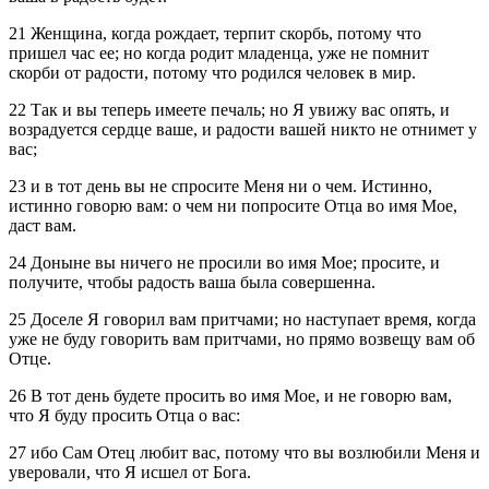
21 Женщина, когда рождает, терпит скорбь, потому что
пришел час ее; но когда родит младенца, уже не помнит
скорби от радости, потому что родился человек в мир.
22 Так и вы теперь имеете печаль; но Я увижу вас опять, и
возрадуется сердце ваше, и радости вашей никто не отнимет у
вас;
23 и в тот день вы не спросите Меня ни о чем. Истинно,
истинно говорю вам: о чем ни попросите Отца во имя Мое,
даст вам.
24 Доныне вы ничего не просили во имя Мое; просите, и
получите, чтобы радость ваша была совершенна.
25 Доселе Я говорил вам притчами; но наступает время, когда
уже не буду говорить вам притчами, но прямо возвещу вам об
Отце.
26 В тот день будете просить во имя Мое, и не говорю вам,
что Я буду просить Отца о вас:
27 ибо Сам Отец любит вас, потому что вы возлюбили Меня и
уверовали, что Я исшел от Бога.