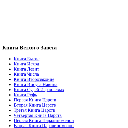
Книги Ветхого Завета
Книга Бытие
Книга Исход
Книга Левит
Книга Числа
Книга Второзаконие
Книга Иисуса Навина
Книга Судей Израилевых
Книга Руфь
Первая Книга Царств
Вторая Книга Царств
Третья Книга Царств
Четвёртая Книга Царств
Первая Книга Паралипоменон
Вторая Книга Паралипоменон