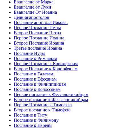
Евангелие от Марка
Евангелие от Луки
Евангелие От Иоанна
Деяния апостолов
Послание апостола Иакова.
Первое Послание Петра
Второе Послание Петра
Первое Послание Иоанна
Второе Послание Иоанна
Третье послание Иоанна
Послание Иуды
Послание к Римлянам
Первое Послание к Коринфянам
Второе Послание к Коринфянам
Послание к Галатам.
Послание к Ефесянам
Послание к Филиппийцам
Послание к Колоссянам
Первое послание к Фессалоникийцам
Второе послание к Фессалоникийцам
Первое Послание к Тимофею
Второе послание к Тимофею
Послание к Титу
Послание к Филимону
Послание к Евреям