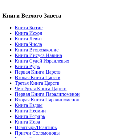
Книги Ветхого Завета
Книга Бытие
Книга Исход
Книга Левит
Книга Числа
Книга Второзаконие
Книга Иисуса Навина
Книга Судей Израилевых
Книга Руфь
Первая Книга Царств
Вторая Книга Царств
Третья Книга Царств
Четвёртая Книга Царств
Первая Книга Паралипоменон
Вторая Книга Паралипоменон
Книга Ездры
Книга Неемии
Книга Есфирь
Книга Иова
Псалтырь/Псалтирь
Притчи Соломоновы