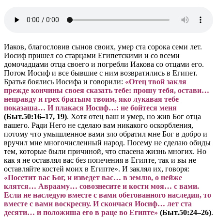
Иаков, благословив сынов своих, умер ста сорока семи лет.
Иосиф пришел со старцами Египетскими и со всеми
домочадцами отца своего и погребли Иакова со отцами его.
Потом Иосиф и все бывшие с ним возвратились в Египет.
Братья боялись Иосифа и говорили:
«Отец твой закля
прежде кончины своея сказать тебе: прошу тебя, остави…
неправду и грех братьям твоим, яко лукавая тебе
показаша… И плакася Иосиф…: не бойтеся меня
(Быт.50:16–17, 19)
. Хотя отец ваш и умер, но жив Бог отца
вашего. Ради Него не сделаю вам никакого оскорбления,
потому что умышленное вами зло обратил мне Бог в добро и
вручил мне многочисленный народ. Посему не сделаю обиды
тем, которые были причиной, что спасена жизнь многих. Но
как я не оставлял вас без попечения в Египте, так и вы не
оставляйте костей моих в Египте». И заклял их, говоря:
«Посетит вас Бог, и изведет вас… в землю, о нейже
клятся… Аврааму… совознесите и кости моя… с вами.
Если не наследую вместе с вами обетованного наследия, то
вместе с вами воскресну. И скончася Иосиф… лет ста
десяти… и положиша его в раце во Египте»
(Быт.50:24–26)
.