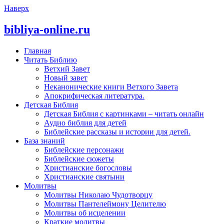
Наверх
bibliya-online.ru
Главная
Читать Библию
Ветхий Завет
Новый завет
Неканонические книги Ветхого Завета
Апокрифическая литература.
Детская Библия
Детская Библия с картинками – читать онлайн
Аудио библия для детей
Библейские рассказы и истории для детей.
База знаний
Библейские персонажи
Библейские сюжеты
Христианские богословы
Христианские святыни
Молитвы
Молитвы Николаю Чудотворцу
Молитвы Пантелеймону Целителю
Молитвы об исцелении
Краткие молитвы