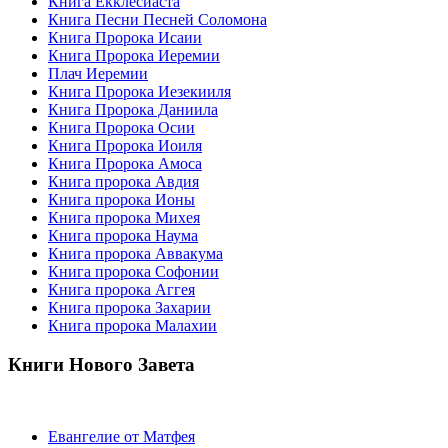
Книга Екклесиаста
Книга Песни Песней Соломона
Книга Пророка Исаии
Книга Пророка Иеремии
Плач Иеремии
Книга Пророка Иезекииля
Книга Пророка Даниила
Книга Пророка Осии
Книга Пророка Иоиля
Книга Пророка Амоса
Книга пророка Авдия
Книга пророка Ионы
Книга пророка Михея
Книга пророка Наума
Книга пророка Аввакума
Книга пророка Софонии
Книга пророка Аггея
Книга пророка Захарии
Книга пророка Малахии
Книги Нового Завета
Евангелие от Матфея