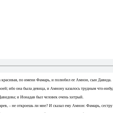
ра красивая, по имени Фамарь, и полюбил ее Амнон, сын Давида.
воей; ибо она была девица, и Амнону казалось трудным что‑нибуд
Давидова; и Ионадав был человек очень хитрый.
арев, – не откроешь ли мне? И сказал ему Амнон: Фамарь, сестру