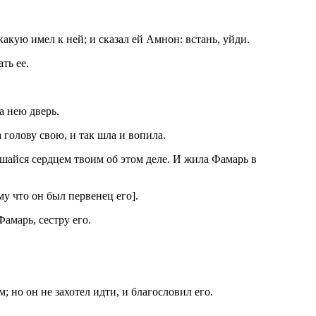
акую имел к ней; и сказал ей Амнон: встань, уйди.
ть ее.
а нею дверь.
 голову свою, и так шла и вопила.
крушайся сердцем твоим об этом деле. И жила Фамарь в
му что он был первенец его].
амарь, сестру его.
; но он не захотел идти, и благословил его.