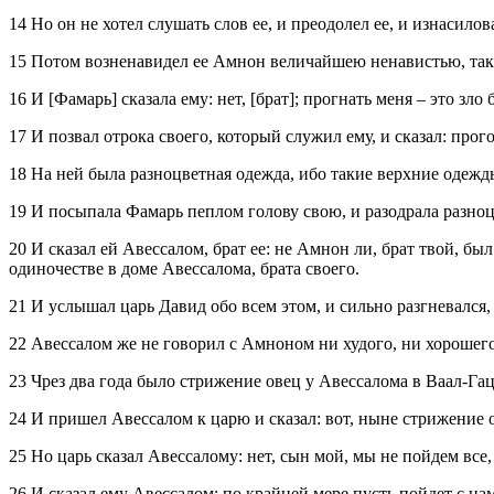
14 Но он не хотел слушать слов ее, и преодолел ее, и изнасилова
15 Потом возненавидел ее Амнон величайшею ненавистью, так ч
16 И [Фамарь] сказала ему: нет, [брат]; прогнать меня – это зл
17 И позвал отрока своего, который служил ему, и сказал: прого
18 На ней была разноцветная одежда, ибо такие верхние одежды
19 И посыпала Фамарь пеплом голову свою, и разодрала разноц
20 И сказал ей Авессалом, брат ее: не Амнон ли, брат твой, бы
одиночестве в доме Авессалома, брата своего.
21 И услышал царь Давид обо всем этом, и сильно разгневался,
22 Авессалом же не говорил с Амноном ни худого, ни хорошего;
23 Чрез два года было стрижение овец у Авессалома в Ваал‑Гац
24 И пришел Авессалом к царю и сказал: вот, ныне стрижение ов
25 Но царь сказал Авессалому: нет, сын мой, мы не пойдем все,
26 И сказал ему Авессалом: по крайней мере пусть пойдет с нам