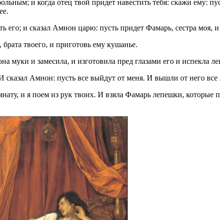
больным; и когда отец твой придет навестить тебя: скажи ему: п
ее.
его; и сказал Амнон царю: пусть придет Фамарь, сестра моя, и и
 брата твоего, и приготовь ему кушанье.
она муки и замесила, и изготовила пред глазами его и испекла л
 И сказал Амнон: пусть все выйдут от меня. И вышли от него все
ату, и я поем из рук твоих. И взяла Фамарь лепешки, которые 