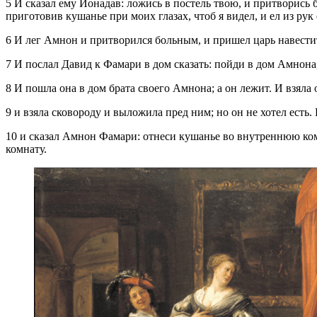
5 И сказал ему Ионадав: ложись в постель твою, и притворись 
приготовив кушанье при моих глазах, чтоб я видел, и ел из рук 
6 И лег Амнон и притворился больным, и пришел царь навестить 
7 И послал Давид к Фамари в дом сказать: пойди в дом Амнона,
8 И пошла она в дом брата своего Амнона; а он лежит. И взяла 
9 и взяла сковороду и выложила пред ним; но он не хотел есть.
10 и сказал Амнон Фамари: отнеси кушанье во внутреннюю комн
комнату.