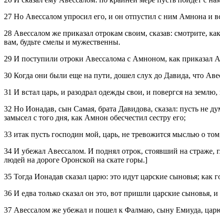
27 Но Авессалом упросил его, и он отпустил с ним Амнона и вс
28 Авессалом же приказал отрокам своим, сказав: смотрите, как
вам, будьте смелы и мужественны.
29 И поступили отроки Авессалома с Амноном, как приказал Ав
30 Когда они были еще на пути, дошел слух до Давида, что Аве
31 И встал царь, и разодрал одежды свои, и повергся на землю,
32 Но Ионадав, сын Самая, брата Давидова, сказал: пусть не д
замысел с того дня, как Амнон обесчестил сестру его;
33 итак пусть господин мой, царь, не тревожится мыслью о том
34 И убежал Авессалом. И поднял отрок, стоявший на страже, гл
людей на дороге Оронской на скате горы.]
35 Тогда Ионадав сказал царю: это идут царские сыновья; как го
36 И едва только сказал он это, вот пришли царские сыновья, и
37 Авессалом же убежал и пошел к Фалмаю, сыну Емиуда, царю 