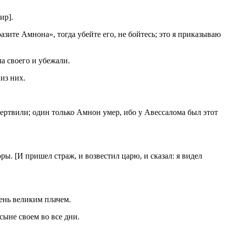
ир].
азите Амнона», тогда убейте его, не бойтесь; это я приказываю
а своего и убежали.
из них.
умертвили; один только Амнон умер, ибо у Авессалома был этот
оры. [И пришел страж, и возвестил царю, и сказал: я видел
чень великим плачем.
сыне своем во все дни.