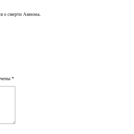
.
ся о смерти Амнона.
ечены
*