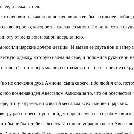
л ее, и лежал с нею.
то ненависть, какою он возненавидел ее, была сильнее любви, к
о больше первого, которое ты сделал со мною. Но он не хотел слуша
ни эту от меня вон и запри дверь за нею.
 носили царские дочери‑девицы. И вывел ее слуга вон и запер з
ветную одежду, которую имела на себе, и положила руки свои на
л с тобою? – но теперь молчи, сестра моя; он – брат твой; не со
 [но не опечалил духа Амнона, сына своего, ибо любил его, пото
 ибо возненавидел Авессалом Амнона за то, что он обесчестил Ф
оре, что у Ефрема, и позвал Авессалом всех сыновей царских.
ец у раба твоего; пусть пойдет царь и слуги его с рабом твоим.
 чтобы не быть тебе в тягость. И сильно упрашивал его Авессалом
и Амнон, брат мой. И сказал ему царь: зачем ему идти с тобою?