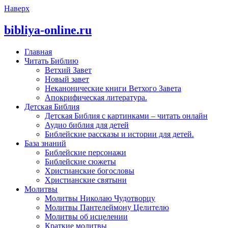
Наверх
bibliya-online.ru
Главная
Читать Библию
Ветхий Завет
Новый завет
Неканонические книги Ветхого Завета
Апокрифическая литература.
Детская Библия
Детская Библия с картинками – читать онлайн
Аудио библия для детей
Библейские рассказы и истории для детей.
База знаний
Библейские персонажи
Библейские сюжеты
Христианские богословы
Христианские святыни
Молитвы
Молитвы Николаю Чудотворцу
Молитвы Пантелеймону Целителю
Молитвы об исцелении
Краткие молитвы