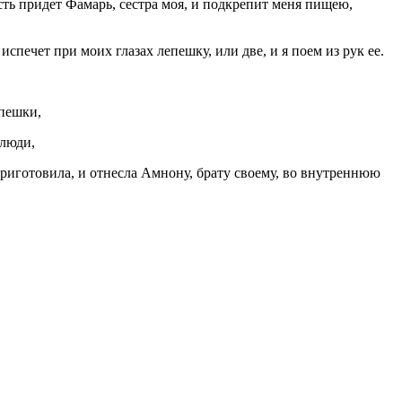
усть придет Фамарь, сестра моя, и подкрепит меня пищею,
спечет при моих глазах лепешку, или две, и я поем из рук ее.
епешки,
 люди,
приготовила, и отнесла Амнону, брату своему, во внутреннюю