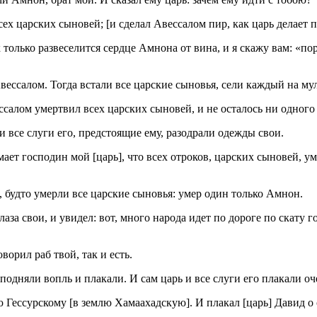
ех царских сыновей; [и сделал Авессалом пир, как царь делает п
 только развеселится сердце Амнона от вина, и я скажу вам: «пор
ессалом. Тогда встали все царские сыновья, сели каждый на мул
ссалом умертвил всех царских сыновей, и не осталось ни одного 
 и все слуги его, предстоящие ему, разодрали одежды свои.
умает господин мой [царь], что всех отроков, царских сыновей, 
, будто умерли все царские сыновья: умер один только Амнон.
аза свои, и увидел: вот, много народа идет по дороге по скату г
ворил раб твой, так и есть.
 подняли вопль и плакали. И сам царь и все слуги его плакали о
Гессурскому [в землю Хамаахадскую]. И плакал [царь] Давид о 