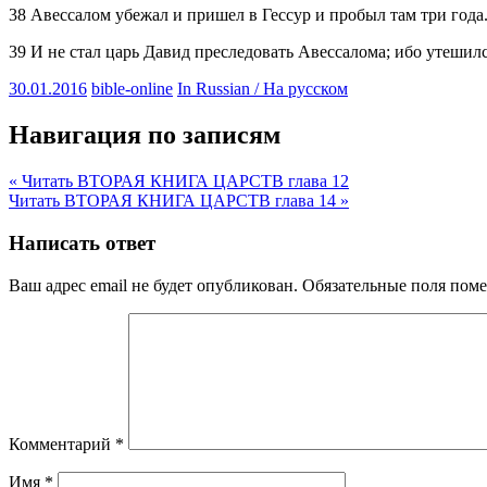
38 Авессалом убежал и пришел в Гессур и пробыл там три года
39 И не стал царь Давид преследовать Авессалома; ибо утешил
30.01.2016
bible-online
In Russian / На русском
Навигация по записям
« Читать ВТОРАЯ КНИГА ЦАРСТВ глава 12
Читать ВТОРАЯ КНИГА ЦАРСТВ глава 14 »
Написать ответ
Ваш адрес email не будет опубликован.
Обязательные поля пом
Комментарий
*
Имя
*