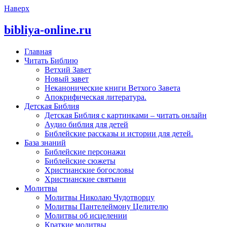
Наверх
bibliya-online.ru
Главная
Читать Библию
Ветхий Завет
Новый завет
Неканонические книги Ветхого Завета
Апокрифическая литература.
Детская Библия
Детская Библия с картинками – читать онлайн
Аудио библия для детей
Библейские рассказы и истории для детей.
База знаний
Библейские персонажи
Библейские сюжеты
Христианские богословы
Христианские святыни
Молитвы
Молитвы Николаю Чудотворцу
Молитвы Пантелеймону Целителю
Молитвы об исцелении
Краткие молитвы