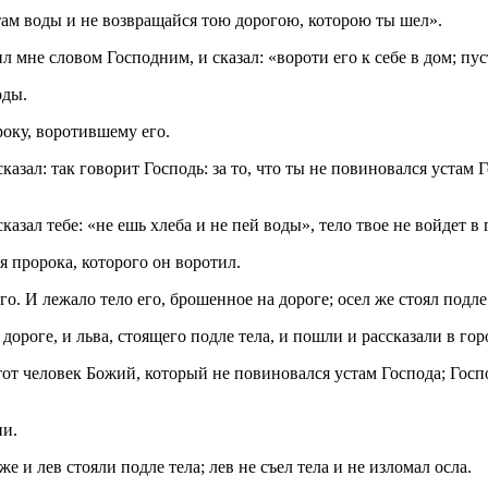
 там воды и не возвращайся тою дорогою, которою ты шел».
ил мне словом Господним, и сказал: «вороти его к себе в дом; пус
оды.
року, воротившему его.
азал: так говорит Господь: за то, что ты не повиновался устам 
сказал тебе: «не ешь хлеба и не пей воды», тело твое не войдет в
ля пророка, которого он воротил.
го. И лежало тело его, брошенное на дороге; осел же стоял подле 
ороге, и льва, стоящего подле тела, и пошли и рассказали в гор
тот человек Божий, который не повиновался устам Господа; Госпо
ни.
е и лев стояли подле тела; лев не съел тела и не изломал осла.