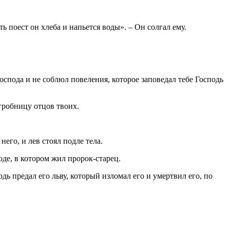
ть поест он хлеба и напьется воды». – Он солгал ему.
Господа и не соблюл повеления, которое заповедал тебе Господь
 гробницу отцов твоих.
него, и лев стоял подле тела.
оде, в котором жил пророк‑старец.
дь предал его льву, который изломал его и умертвил его, по