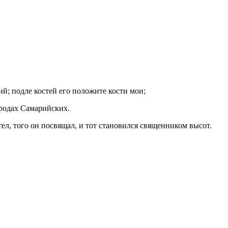
ий; подле костей его положите кости мои;
ородах Самарийских.
тел, того он посвящал, и тот становился священником высот.