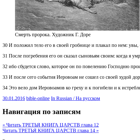
Смерть пророка. Художник Г. Доре
30 И положил тело его в своей гробнице и плакал по нем: увы,
31 После погребения его он сказал сыновьям своим: когда я ум
32 ибо сбудется слово, которое он по повелению Господню про
33 И после сего события Иеровоам не сошел со своей худой дор
34 Это вело дом Иеровоамов ко греху и к погибели и к истребл
30.01.2016
bible-online
In Russian / На русском
Навигация по записям
« Читать ТРЕТЬЯ КНИГА ЦАРСТВ глава 12
Читать ТРЕТЬЯ КНИГА ЦАРСТВ глава 14 »