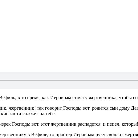
Вефиль, в то время, как Иеровоам стоял у жертвенника, чтобы с
ик, жертвенник! так говорит Господь: вот, родится сын дому Дав
кие кости сожжет на тебе.
 изрек Господь: вот, этот жертвенник распадется, и пепел, которы
ертвеннику в Вефиле, то простер Иеровоам руку свою от жертвен