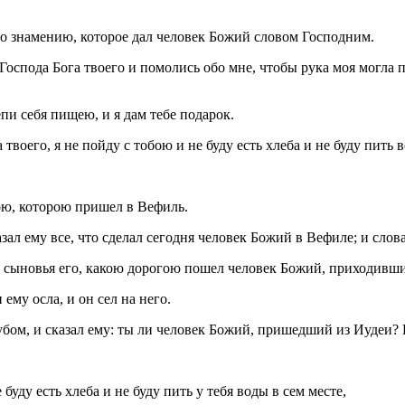
по знамению, которое дал человек Божий словом Господним.
Господа Бога твоего и помолись обо мне, чтобы рука моя могла
пи себя пищею, и я дам тебе подарок.
твоего, я не пойду с тобою и не буду есть хлеба и не буду пить в
ою, которою пришел в Вефиль.
ал ему все, что сделал сегодня человек Божий в Вефиле; и слова
и сыновья его, какою дорогою пошел человек Божий, приходивши
ему осла, и он сел на него.
бом, и сказал ему: ты ли человек Божий, пришедший из Иудеи? И 
 буду есть хлеба и не буду пить у тебя воды в сем месте,