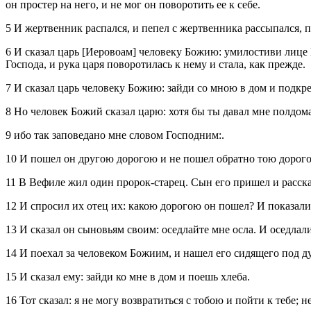
он простер на него, и не мог он поворотить ее к себе.
5 И жертвенник распался, и пепел с жертвенника рассыпался, 
6 И сказал царь [Иеровоам] человеку Божию: умилостиви лице 
Господа, и рука царя поворотилась к нему и стала, как прежде.
7 И сказал царь человеку Божию: зайди со мною в дом и подкре
8 Но человек Божий сказал царю: хотя бы ты давал мне полдома 
9 ибо так заповедано мне словом Господним:.
10 И пошел он другою дорогою и не пошел обратно тою дорог
11 В Вефиле жил один пророк‑старец. Сын его пришел и рассказ
12 И спросил их отец их: какою дорогою он пошел? И показал
13 И сказал он сыновьям своим: оседлайте мне осла. И оседлали 
14 И поехал за человеком Божиим, и нашел его сидящего под ду
15 И сказал ему: зайди ко мне в дом и поешь хлеба.
16 Тот сказал: я не могу возвратиться с тобою и пойти к тебе; не