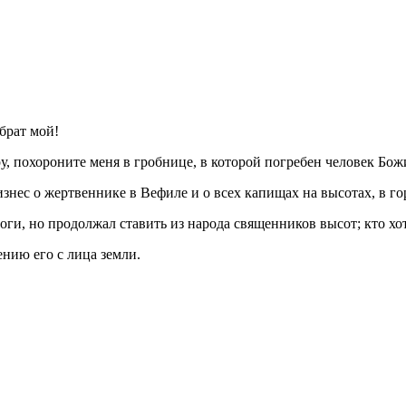
 брат мой!
ру, похороните меня в гробнице, в которой погребен человек Бож
изнес о жертвеннике в Вефиле и о всех капищах на высотах, в г
оги, но продолжал ставить из народа священников высот; кто хо
ению его с лица земли.