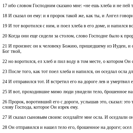
17 ибо словом Господним сказано мне: «не ешь хлеба и не пей
18 И сказал он ему: и я пророк такой же, как ты, и Ангел говор
19 И тот воротился с ним, и поел хлеба в его доме, и напился в
20 Когда они еще сидели за столом, слово Господне было к про
21 И произнес он к человеку Божию, пришедшему из Иудеи, и ск
Бог твой,
22 но воротился, ел хлеб и пил воду в том месте, о котором Он 
23 После того, как тот поел хлеба и напился, он оседлал осла д
24 И отправился тот. И встретил его на дороге лев и умертвил е
25 И вот, проходившие мимо люди увидели тело, брошенное на д
26 Пророк, воротивший его с дороги, услышав это, сказал: это 
слову Господа, которое Он изрек ему.
27 И сказал сыновьям своим: оседлайте мне осла. И оседлали о
28 Он отправился и нашел тело его, брошенное на дороге; осел ж