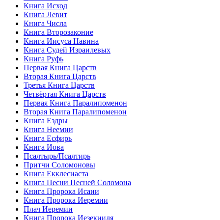
Книга Исход
Книга Левит
Книга Числа
Книга Второзаконие
Книга Иисуса Навина
Книга Судей Израилевых
Книга Руфь
Первая Книга Царств
Вторая Книга Царств
Третья Книга Царств
Четвёртая Книга Царств
Первая Книга Паралипоменон
Вторая Книга Паралипоменон
Книга Ездры
Книга Неемии
Книга Есфирь
Книга Иова
Псалтырь/Псалтирь
Притчи Соломоновы
Книга Екклесиаста
Книга Песни Песней Соломона
Книга Пророка Исаии
Книга Пророка Иеремии
Плач Иеремии
Книга Пророка Иезекииля