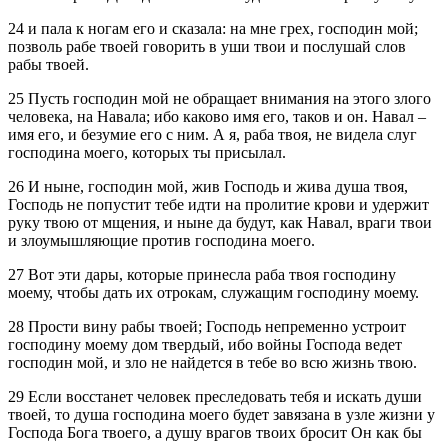
24 и пала к ногам его и сказала: на мне грех, господин мой;
позволь рабе твоей говорить в уши твои и послушай слов
рабы твоей.
25 Пусть господин мой не обращает внимания на этого злого
человека, на Навала; ибо каково имя его, таков и он. Навал –
имя его, и безумие его с ним. А я, раба твоя, не видела слуг
господина моего, которых ты присылал.
26 И ныне, господин мой, жив Господь и жива душа твоя,
Господь не попустит тебе идти на пролитие крови и удержит
руку твою от мщения, и ныне да будут, как Навал, враги твои
и злоумышляющие против господина моего.
27 Вот эти дары, которые принесла раба твоя господину
моему, чтобы дать их отрокам, служащим господину моему.
28 Прости вину рабы твоей; Господь непременно устроит
господину моему дом твердый, ибо войны Господа ведет
господин мой, и зло не найдется в тебе во всю жизнь твою.
29 Если восстанет человек преследовать тебя и искать души
твоей, то душа господина моего будет завязана в узле жизни у
Господа Бога твоего, а душу врагов твоих бросит Он как бы