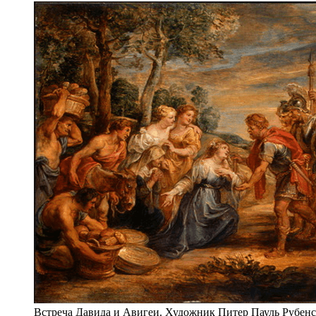
Встреча Давида и Авигеи. Художник Питер Пауль Рубенс 