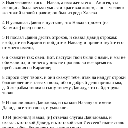
3 Имя человека того – Навал, а имя жены его – Авигея; эта
женщина была весьма умная и красивая лицем, а он – человек
жестокий и злой нравом; он был из рода Халева.
4 И услышал Давид в пустыне, что Навал стрижет [на
Кармиле] овец своих.
5 И послал Давид десять отроков, и сказал Давид отрокам:
взойдите на Кармил и пойдите к Навалу, и приветствуйте его
от моего имени,
6 и скажите так: овец. Вот, пастухи твои были с нами, и мы не
обижали их, и ничего у них не пропало во все время их
пребывания на Кармиле;
8 спроси слуг твоих, и они скажут тебе; итак да найдут отроки
благоволение в глазах твоих, ибо в добрый день пришли мы;
дай же рабам твоим и сыну твоему Давиду, что найдет рука
твоя».
9 И пошли люди Давидовы, и сказали Навалу от имени
Давида все эти слова, и умолкли.
10 И [вскочил] Навал, [и] отвечал слугам Давидовым, и
сказал: кто такой Давид, и кто такой сын Иессеев? ныне стало
много рабов, бегающих от господ своих;