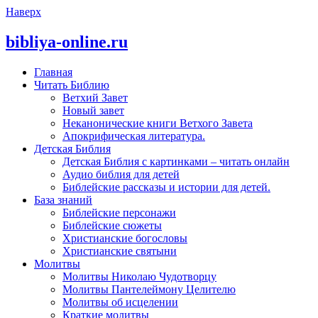
Наверх
bibliya-online.ru
Главная
Читать Библию
Ветхий Завет
Новый завет
Неканонические книги Ветхого Завета
Апокрифическая литература.
Детская Библия
Детская Библия с картинками – читать онлайн
Аудио библия для детей
Библейские рассказы и истории для детей.
База знаний
Библейские персонажи
Библейские сюжеты
Христианские богословы
Христианские святыни
Молитвы
Молитвы Николаю Чудотворцу
Молитвы Пантелеймону Целителю
Молитвы об исцелении
Краткие молитвы