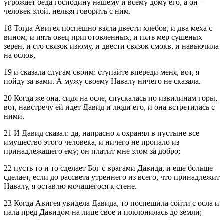
угрожает беда господину нашему и всему дому его, а он –
человек злой, нельзя говорить с ним.
18 Тогда Авигея поспешно взяла двести хлебов, и два меха с
вином, и пять овец приготовленных, и пять мер сушеных
зерен, и сто связок изюму, и двести связок смокв, и навьючила
на ослов,
19 и сказала слугам своим: ступайте впереди меня, вот, я
пойду за вами. А мужу своему Навалу ничего не сказала.
20 Когда же она, сидя на осле, спускалась по извилинам горы,
вот, навстречу ей идет Давид и люди его, и она встретилась с
ними.
21 И Давид сказал: да, напрасно я охранял в пустыне все
имущество этого человека, и ничего не пропало из
принадлежащего ему; он платит мне злом за добро;
22 пусть то и то сделает Бог с врагами Давида, и еще больше
сделает, если до рассвета утреннего из всего, что принадлежит
Навалу, я оставлю мочащегося к стене.
23 Когда Авигея увидела Давида, то поспешила сойти с осла и
пала пред Давидом на лице свое и поклонилась до земли;