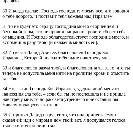
пращею.
30 И когда сделает Господь господину моему все, что говорил
о тебе доброго, и поставит тебя вождем над Израилем,
31 то не будет это сердцу господина моего огорчением и
беспокойством, что не пролил напрасно крови и сберег себя
от мщения. И Господь облагодетельствует господина моего, и
вспомнишь рабу твою [и окажешь милость ей].
32 И сказал Давид Авигее: благословен Господь Бог
Израилев, Который послал тебя ныне навстречу мне,
33 и благословен разум твой, и благословенна ты за то, что ты
теперь не допустила меня идти на пролитие крови и отмстить
за себя.
34 Но, – жив Господь Бог Израилев, удержавший меня от
нанесения зла тебе, – если бы ты не поспешила и не пришла
навстречу мне, то до рассвета утреннего я не оставил бы
Навалу мочащегося к стене.
35 И принял Давид из рук ее то, что она принесла ему, и
сказал ей: иди с миром в дом твой; вот, я послушался голоса
твоего и почтил лице твое.