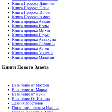
Книга Пророка Даниила
Книга Пророка Осии
Книга Пророка Иоиля
Книга Пророка Амоса
Книга пророка Авдия
Книга пророка Ионы
Книга пророка Михея
Книга пророка Наума
Книга пророка Аввакума
Книга пророка Софонии
Книга пророка Аггея
Книга пророка Захарии
Книга пророка Малахии
Книги Нового Завета
Евангелие от Матфея
Евангелие от Марка
Евангелие от Луки
Евангелие От Иоанна
Деяния апостолов
Послание апостола Иакова.