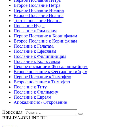
Первое Послание Петра
Второе Послание Петра
Первое Послание Иоанна
Второе Послание Иоанна
Третье послание Иоанна
Послание Иуды
Послание к Римлянам
Первое Послание к Коринфянам
Второе Послание к Коринфянам
Послание к Галатам.
Послание к Ефесянам
Послание к Филиппийцам
Послание к Колоссянам
Первое послание к Фессалоникийцам
Второе послание к Фессалоникийцам
Первое Послание к Тимофею
Второе послание к Тимофею
Послание к Титу
Послание к Филимону
Послание к Евреям
Апокалипсис / Откровение
Поиск для:
BIBLIYA-ONLINE.RU