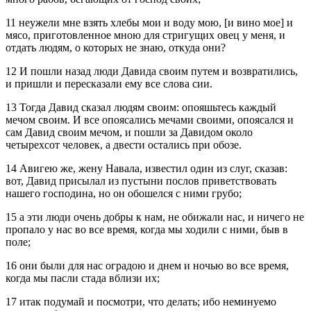
11 неужели мне взять хлебы мои и воду мою, [и вино мое] и
мясо, приготовленное мною для стригущих овец у меня, и
отдать людям, о которых не знаю, откуда они?
12 И пошли назад люди Давида своим путем и возвратились,
и пришли и пересказали ему все слова сии.
13 Тогда Давид сказал людям своим: опояшьтесь каждый
мечом своим. И все опоясались мечами своими, опоясался и
сам Давид своим мечом, и пошли за Давидом около
четырехсот человек, а двести остались при обозе.
14 Авигею же, жену Навала, известил один из слуг, сказав:
вот, Давид присылал из пустыни послов приветствовать
нашего господина, но он обошелся с ними грубо;
15 а эти люди очень добры к нам, не обижали нас, и ничего не
пропало у нас во все время, когда мы ходили с ними, быв в
поле;
16 они были для нас оградою и днем и ночью во все время,
когда мы пасли стада вблизи их;
17 итак подумай и посмотри, что делать; ибо неминуемо