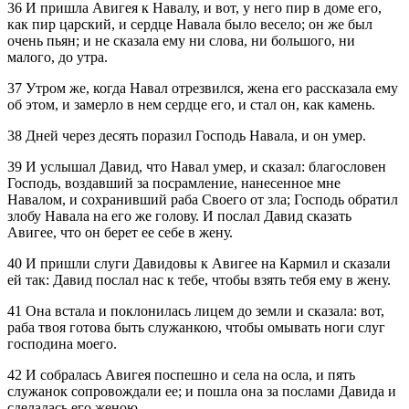
36 И пришла Авигея к Навалу, и вот, у него пир в доме его,
как пир царский, и сердце Навала было весело; он же был
очень пьян; и не сказала ему ни слова, ни большого, ни
малого, до утра.
37 Утром же, когда Навал отрезвился, жена его рассказала ему
об этом, и замерло в нем сердце его, и стал он, как камень.
38 Дней через десять поразил Господь Навала, и он умер.
39 И услышал Давид, что Навал умер, и сказал: благословен
Господь, воздавший за посрамление, нанесенное мне
Навалом, и сохранивший раба Своего от зла; Господь обратил
злобу Навала на его же голову. И послал Давид сказать
Авигее, что он берет ее себе в жену.
40 И пришли слуги Давидовы к Авигее на Кармил и сказали
ей так: Давид послал нас к тебе, чтобы взять тебя ему в жену.
41 Она встала и поклонилась лицем до земли и сказала: вот,
раба твоя готова быть служанкою, чтобы омывать ноги слуг
господина моего.
42 И собралась Авигея поспешно и села на осла, и пять
служанок сопровождали ее; и пошла она за послами Давида и
сделалась его женою.