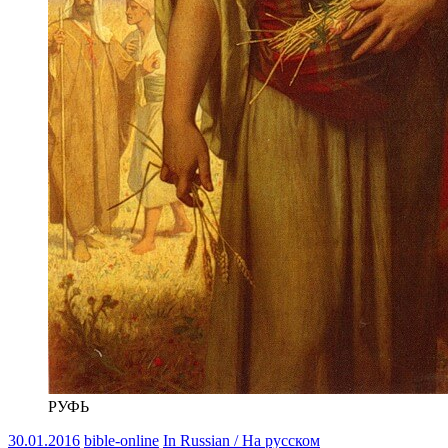
РУФЬ
30.01.2016
bible-online
In Russian / На русском