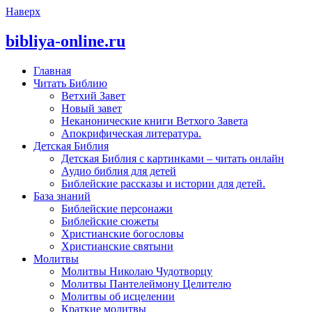
Наверх
bibliya-online.ru
Главная
Читать Библию
Ветхий Завет
Новый завет
Неканонические книги Ветхого Завета
Апокрифическая литература.
Детская Библия
Детская Библия с картинками – читать онлайн
Аудио библия для детей
Библейские рассказы и истории для детей.
База знаний
Библейские персонажи
Библейские сюжеты
Христианские богословы
Христианские святыни
Молитвы
Молитвы Николаю Чудотворцу
Молитвы Пантелеймону Целителю
Молитвы об исцелении
Краткие молитвы