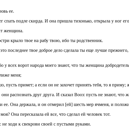
овь ее.
ег спать подле скирда. И она пришла тихонько, открыла у ног его
жит женщина.
простри крыло твое на рабу твою, ибо ты родственник.
я! это последнее твое доброе дело сделала ты еще лучше прежнег
; ибо у всех ворот народа моего знают, что ты женщина добродетел
ближе меня;
шо, пусть примет; а если он не захочет принять тебя, то я приму;
и они распознать друг друга. И сказал Вооз: пусть не знают, что
и ее. Она держала, и он отмерил [ей] шесть мер ячменя, и положи
 моя? Она пересказала ей все, что сделал ей человек тот.
е: не ходи к свекрови своей с пустыми руками.