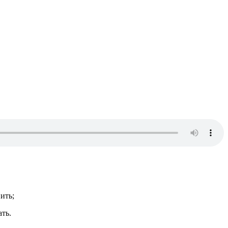
ить;
ать.