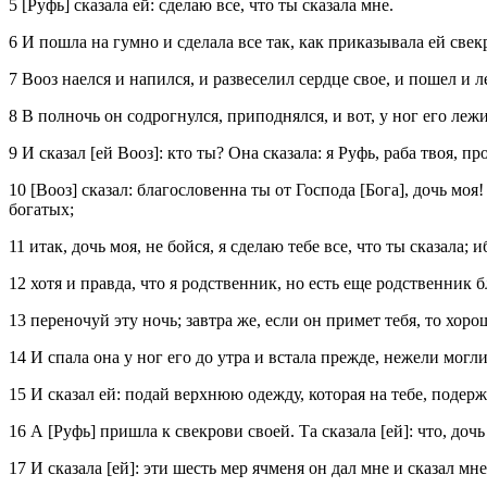
5 [Руфь] сказала ей: сделаю все, что ты сказала мне.
6 И пошла на гумно и сделала все так, как приказывала ей свекр
7 Вооз наелся и напился, и развеселил сердце свое, и пошел и л
8 В полночь он содрогнулся, приподнялся, и вот, у ног его ле
9 И сказал [ей Вооз]: кто ты? Она сказала: я Руфь, раба твоя, 
10 [Вооз] сказал: благословенна ты от Господа [Бога], дочь мо
богатых;
11 итак, дочь моя, не бойся, я сделаю тебе все, что ты сказала
12 хотя и правда, что я родственник, но есть еще родственник 
13 переночуй эту ночь; завтра же, если он примет тебя, то хоро
14 И спала она у ног его до утра и встала прежде, нежели могл
15 И сказал ей: подай верхнюю одежду, которая на тебе, подерж
16 А [Руфь] пришла к свекрови своей. Та сказала [ей]: что, дочь
17 И сказала [ей]: эти шесть мер ячменя он дал мне и сказал мн