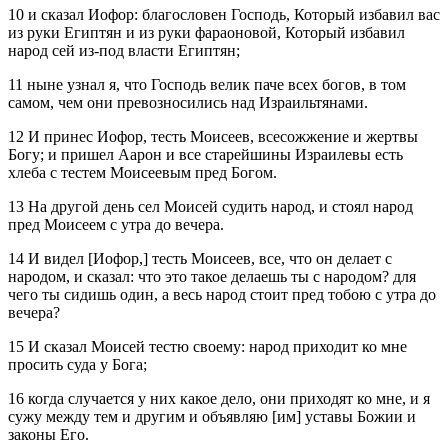
10 и сказал Иофор: благословен Господь, Который избавил вас
из руки Египтян и из руки фараоновой, Который избавил
народ сей из‑под власти Египтян;
11 ныне узнал я, что Господь велик паче всех богов, в том
самом, чем они превозносились над Израильтянами.
12 И принес Иофор, тесть Моисеев, всесожжение и жертвы
Богу; и пришел Аарон и все старейшины Израилевы есть
хлеба с тестем Моисеевым пред Богом.
13 На другой день сел Моисей судить народ, и стоял народ
пред Моисеем с утра до вечера.
14 И видел [Иофор,] тесть Моисеев, все, что он делает с
народом, и сказал: что это такое делаешь ты с народом? для
чего ты сидишь один, а весь народ стоит пред тобою с утра до
вечера?
15 И сказал Моисей тестю своему: народ приходит ко мне
просить суда у Бога;
16 когда случается у них какое дело, они приходят ко мне, и я
сужу между тем и другим и объявляю [им] уставы Божии и
законы Его.