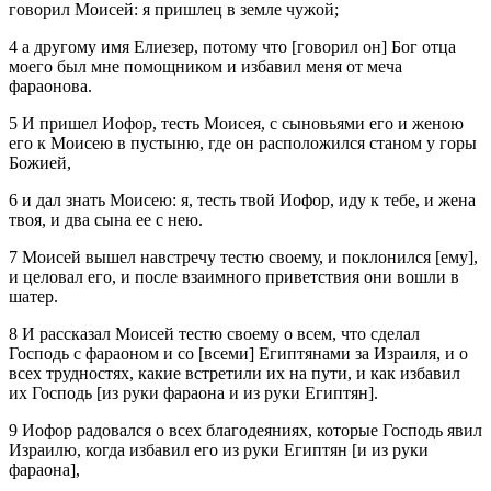
говорил Моисей: я пришлец в земле чужой;
4 а другому имя Елиезер, потому что [говорил он] Бог отца
моего был мне помощником и избавил меня от меча
фараонова.
5 И пришел Иофор, тесть Моисея, с сыновьями его и женою
его к Моисею в пустыню, где он расположился станом у горы
Божией,
6 и дал знать Моисею: я, тесть твой Иофор, иду к тебе, и жена
твоя, и два сына ее с нею.
7 Моисей вышел навстречу тестю своему, и поклонился [ему],
и целовал его, и после взаимного приветствия они вошли в
шатер.
8 И рассказал Моисей тестю своему о всем, что сделал
Господь с фараоном и со [всеми] Египтянами за Израиля, и о
всех трудностях, какие встретили их на пути, и как избавил
их Господь [из руки фараона и из руки Египтян].
9 Иофор радовался о всех благодеяниях, которые Господь явил
Израилю, когда избавил его из руки Египтян [и из руки
фараона],