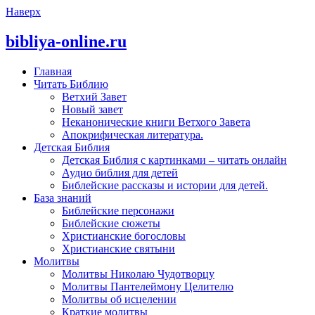
Наверх
bibliya-online.ru
Главная
Читать Библию
Ветхий Завет
Новый завет
Неканонические книги Ветхого Завета
Апокрифическая литература.
Детская Библия
Детская Библия с картинками – читать онлайн
Аудио библия для детей
Библейские рассказы и истории для детей.
База знаний
Библейские персонажи
Библейские сюжеты
Христианские богословы
Христианские святыни
Молитвы
Молитвы Николаю Чудотворцу
Молитвы Пантелеймону Целителю
Молитвы об исцелении
Краткие молитвы