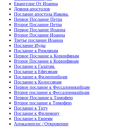
Евангелие От Иоанна
Деяния апостолов
Послание апостола Иакова.
Первое Послание Петра
Второе Послание Петра
Первое Послание Иоанна
Второе Послание Иоанна
Третье послание Иоанна
Послание Иуды
Послание к Римлянам
Первое Послание к Коринфянам
Второе Послание к Коринфянам
Послание к Галатам.
Послание к Ефесянам
Послание к Филиппийцам
Послание к Колоссянам
Первое послание к Фессалоникийцам
Второе послание к Фессалоникийцам
Первое Послание к Тимофею
Второе послание к Тимофею
Послание к Титу
Послание к Филимону
Послание к Евреям
Апокалипсис / Откровение