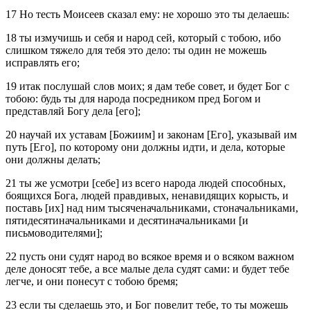
17 Но тесть Моисеев сказал ему: не хорошо это ты делаешь:
18 ты измучишь и себя и народ сей, который с тобою, ибо
слишком тяжело для тебя это дело: ты один не можешь
исправлять его;
19 итак послушай слов моих; я дам тебе совет, и будет Бог с
тобою: будь ты для народа посредником пред Богом и
представляй Богу дела [его];
20 научай их уставам [Божиим] и законам [Его], указывай им
путь [Его], по которому они должны идти, и дела, которые
они должны делать;
21 ты же усмотри [себе] из всего народа людей способных,
боящихся Бога, людей правдивых, ненавидящих корысть, и
поставь [их] над ним тысяченачальниками, стоначальниками,
пятидесятиначальниками и десятиначальниками [и
письмоводителями];
22 пусть они судят народ во всякое время и о всяком важном
деле доносят тебе, а все малые дела судят сами: и будет тебе
легче, и они понесут с тобою бремя;
23 если ты сделаешь это, и Бог повелит тебе, то ты можешь