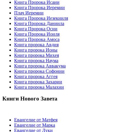
Книга Пророка Исаии
Книга Пророка Иеремии
Плач Иеремии
Книга Пророка Иезекииля
Книга Пророка Даниила
Книга Пророка Осии
Книга Пророка Иоиля
Книга Пророка Амоса
Книга пророка Авдия
Книга пророка Ионы
Книга пророка Михея
Книга пророка Наума
Книга пророка Аввакума
Книга пророка Софонии
Книга пророка Аггея
Книга пророка Захарии
Книга пророка Малахии
Книги Нового Завета
Евангелие от Матфея
Евангелие от Марка
Евангелие от Луки