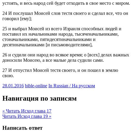
устоять, и весь народ сей будет отходить в свое место с миром.
24 И послушал Моисей слов тестя своего и сделал все, что он
говорил [ему];
25 и выбрал Моисей из всего Израиля способных людей и
поставил их начальниками народа, тысяченачальниками,
стоначальниками, пятидесятиначальниками и
десятиначальниками [и письмоводителями],
26 и судили они народ во всякое время; о [всех] делах важных
доносили Моисею, а все малые дела судили сами.
27 И отпустил Моисей тестя своего, и он пошел в землю
свою.
28.01.2016
bible-online
In Russian / На русском
Навигация по записям
« Читать Исход глава 17
Читать Исход глава 19 »
Написать ответ