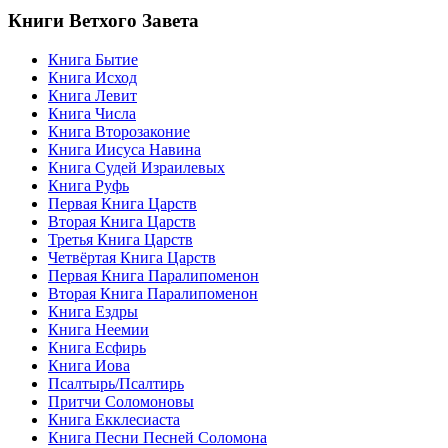
Книги Ветхого Завета
Книга Бытие
Книга Исход
Книга Левит
Книга Числа
Книга Второзаконие
Книга Иисуса Навина
Книга Судей Израилевых
Книга Руфь
Первая Книга Царств
Вторая Книга Царств
Третья Книга Царств
Четвёртая Книга Царств
Первая Книга Паралипоменон
Вторая Книга Паралипоменон
Книга Ездры
Книга Неемии
Книга Есфирь
Книга Иова
Псалтырь/Псалтирь
Притчи Соломоновы
Книга Екклесиаста
Книга Песни Песней Соломона