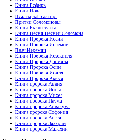
Книга Есфирь
Книга Иова
Псалтырь/Псалтирь
Притчи Соломоновы
Книга Екклесиаста
Книга Песни Песней Соломона
Книга Пророка Исаии
Книга Пророка Иеремии
Плач Иеремии
Книга Пророка Иезекииля
Книга Пророка Даниила
Книга Пророка Осии
Книга Пророка Иоиля
Книга Пророка Амоса
Книга пророка Авдия
Книга пророка Ионы
Книга пророка Михея
Книга пророка Наума
Книга пророка Аввакума
Книга пророка Софонии
Книга пророка Аггея
Книга пророка Захарии
Книга пророка Малахии