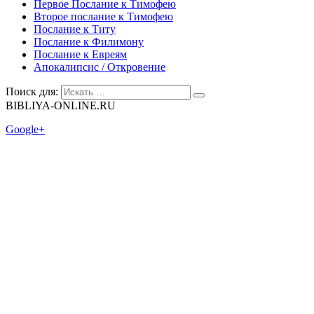
Первое Послание к Тимофею
Второе послание к Тимофею
Послание к Титу
Послание к Филимону
Послание к Евреям
Апокалипсис / Откровение
Поиск для:
BIBLIYA-ONLINE.RU
Google+