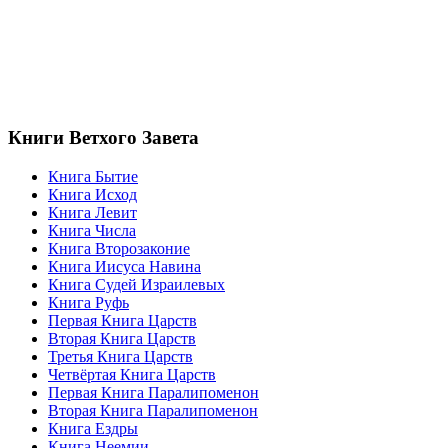
Книги Ветхого Завета
Книга Бытие
Книга Исход
Книга Левит
Книга Числа
Книга Второзаконие
Книга Иисуса Навина
Книга Судей Израилевых
Книга Руфь
Первая Книга Царств
Вторая Книга Царств
Третья Книга Царств
Четвёртая Книга Царств
Первая Книга Паралипоменон
Вторая Книга Паралипоменон
Книга Ездры
Книга Неемии