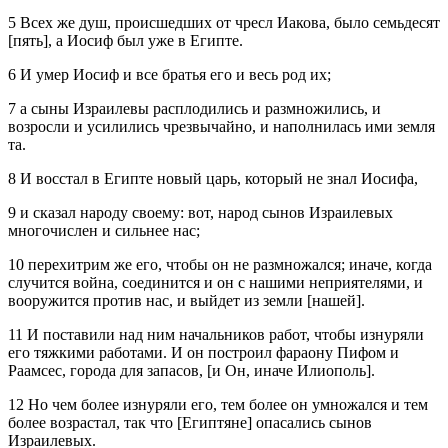
5 Всех же душ, происшедших от чресл Иакова, было семьдесят
[пять], а Иосиф был уже в Египте.
6 И умер Иосиф и все братья его и весь род их;
7 а сыны Израилевы расплодились и размножились, и
возросли и усилились чрезвычайно, и наполнилась ими земля
та.
8 И восстал в Египте новый царь, который не знал Иосифа,
9 и сказал народу своему: вот, народ сынов Израилевых
многочислен и сильнее нас;
10 перехитрим же его, чтобы он не размножался; иначе, когда
случится война, соединится и он с нашими неприятелями, и
вооружится против нас, и выйдет из земли [нашей].
11 И поставили над ним начальников работ, чтобы изнуряли
его тяжкими работами. И он построил фараону Пифом и
Раамсес, города для запасов, [и Он, иначе Илиополь].
12 Но чем более изнуряли его, тем более он умножался и тем
более возрастал, так что [Египтяне] опасались сынов
Израилевых.