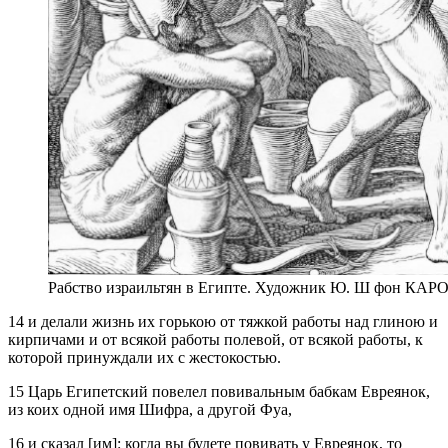
Рабство израильтян в Египте. Художник Ю. Ш фон К
14 и делали жизнь их горькою от тяжкой работы над глиною и
кирпичами и от всякой работы полевой, от всякой работы, к
которой принуждали их с жестокостью.
15 Царь Египетский повелел повивальным бабкам Евреянок,
из коих одной имя Шифра, а другой Фуа,
16 и сказал [им]: когда вы будете повивать у Евреянок, то