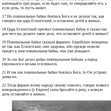
наблюдайте при родах: если будет сын, то умерщвляйте его, а
если дочь, то пусть живет.
17 Но повивальные бабки боялись Бога и не делали так, как
говорил им царь Египетский, и оставляли детей в живых.
18 Царь Египетский призвал повивальных бабок и сказал им:
для чего вы делаете такое дело, что оставляете детей в живых?
19 Повивальные бабки сказали фараону: Еврейские женщины
не так, как Египетские; они здоровы, ибо прежде нежели
придет к ним повивальная бабка, они уже рождают.
20 За сие Бог делал добро повивальным бабкам, а народ
умножался и весьма усиливался.
21 И так как повивальные бабки боялись Бога, то Он устроял
домы их.
22 Тогда фараон всему народу своему повелел, говоря: всякого
новорожденного [у Евреев] сына бросайте в реку, а всякую
дочь оставляйте в живых.