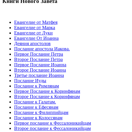
Книги Нового Завета
Евангелие от Матфея
Евангелие от Марка
Евангелие от Луки
Евангелие От Иоанна
Деяния апостолов
Послание апостола Иакова.
Первое Послание Петра
Второе Послание Петра
Первое Послание Иоанна
Второе Послание Иоанна
Третье послание Иоанна
Послание Иуды
Послание к Римлянам
Первое Послание к Коринфянам
Второе Послание к Коринфянам
Послание к Галатам.
Послание к Ефесянам
Послание к Филиппийцам
Послание к Колоссянам
Первое послание к Фессалоникийцам
Второе послание к Фессалоникийцам