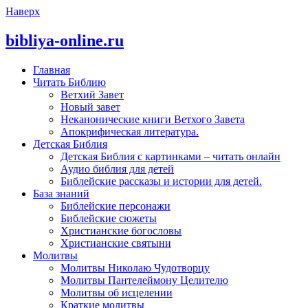
Наверх
bibliya-online.ru
Главная
Читать Библию
Ветхий Завет
Новый завет
Неканонические книги Ветхого Завета
Апокрифическая литература.
Детская Библия
Детская Библия с картинками – читать онлайн
Аудио библия для детей
Библейские рассказы и истории для детей.
База знаний
Библейские персонажи
Библейские сюжеты
Христианские богословы
Христианские святыни
Молитвы
Молитвы Николаю Чудотворцу
Молитвы Пантелеймону Целителю
Молитвы об исцелении
Краткие молитвы