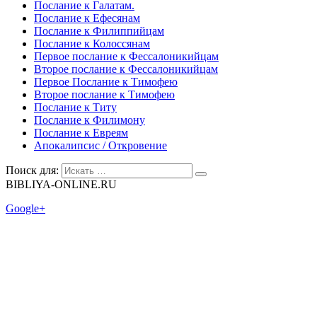
Послание к Галатам.
Послание к Ефесянам
Послание к Филиппийцам
Послание к Колоссянам
Первое послание к Фессалоникийцам
Второе послание к Фессалоникийцам
Первое Послание к Тимофею
Второе послание к Тимофею
Послание к Титу
Послание к Филимону
Послание к Евреям
Апокалипсис / Откровение
Поиск для:
BIBLIYA-ONLINE.RU
Google+