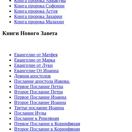
Книга пророка Аввакума
Книга пророка Софонии
Книга пророка Аггея
Книга пророка Захарии
Книга пророка Малахии
Книги Нового Завета
Евангелие от Матфея
Евангелие от Марка
Евангелие от Луки
Евангелие От Иоанна
Деяния апостолов
Послание апостола Иакова.
Первое Послание Петра
Второе Послание Петра
Первое Послание Иоанна
Второе Послание Иоанна
Третье послание Иоанна
Послание Иуды
Послание к Римлянам
Первое Послание к Коринфянам
Второе Послание к Коринфянам