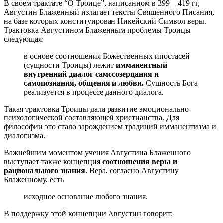
В своем трактате “О Троице”, написанном в 399—419 гг,
Августин Блаженный излагает тексты Священного Писания,
на базе которых конституирован Никейский Символ веры.
Трактовка Августином Блаженным проблемы Троицы
следующая:
в основе соотношения Божественных ипостасей
(сущности Троицы) лежит
имманентный
внутренний диалог самосозерцания и
самопознания, общения и любви.
Сущность Бога
реализуется в процессе данного диалога.
Такая трактовка Троицы дала развитие эмоционально-
психологической составляющей христианства. Для
философии это стало зарождением традиций имманентизма и
диалогизма.
Важнейшим моментом учения Августина Блаженного
выступает также концепция
соотношения веры и
рационального знания
. Вера, согласно Августину
Блаженному, есть
исходное основание любого знания.
В поддержку этой концепции Августин говорит: