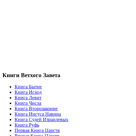
Книги Ветхого Завета
Книга Бытие
Книга Исход
Книга Левит
Книга Числа
Книга Второзаконие
Книга Иисуса Навина
Книга Судей Израилевых
Книга Руфь
Первая Книга Царств
Вторая Книга Царств