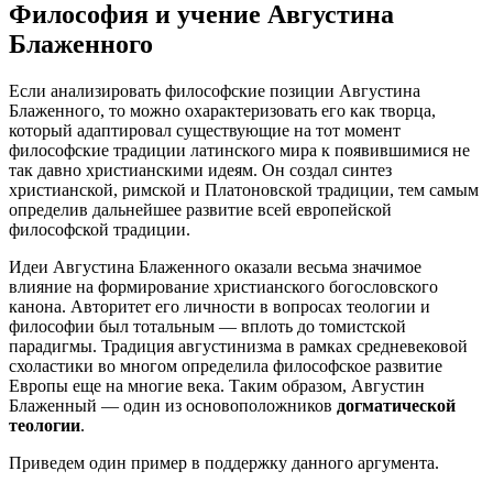
Философия и учение Августина
Блаженного
Если анализировать философские позиции Августина
Блаженного, то можно охарактеризовать его как творца,
который адаптировал существующие на тот момент
философские традиции латинского мира к появившимися не
так давно христианскими идеям. Он создал синтез
христианской, римской и Платоновской традиции, тем самым
определив дальнейшее развитие всей европейской
философской традиции.
Идеи Августина Блаженного оказали весьма значимое
влияние на формирование христианского богословского
канона. Авторитет его личности в вопросах теологии и
философии был тотальным — вплоть до томистской
парадигмы. Традиция августинизма в рамках средневековой
схоластики во многом определила философское развитие
Европы еще на многие века. Таким образом, Августин
Блаженный — один из основоположников
догматической
теологии
.
Приведем один пример в поддержку данного аргумента.