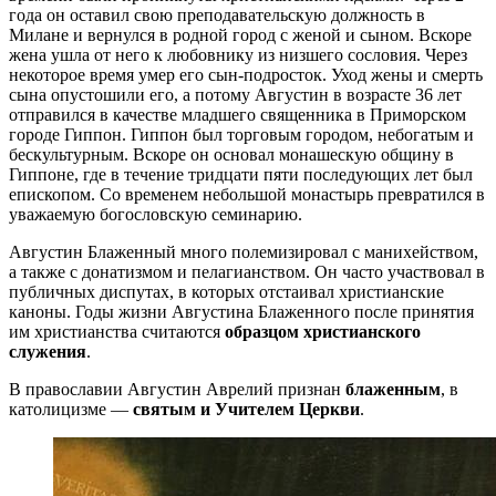
года он оставил свою преподавательскую должность в
Милане и вернулся в родной город с женой и сыном. Вскоре
жена ушла от него к любовнику из низшего сословия. Через
некоторое время умер его сын-подросток. Уход жены и смерть
сына опустошили его, а потому Августин в возрасте 36 лет
отправился в качестве младшего священника в Приморском
городе Гиппон. Гиппон был торговым городом, небогатым и
бескультурным. Вскоре он основал монашескую общину в
Гиппоне, где в течение тридцати пяти последующих лет был
епископом. Со временем небольшой монастырь превратился в
уважаемую богословскую семинарию.
Августин Блаженный много полемизировал с манихейством,
а также с донатизмом и пелагианством. Он часто участвовал в
публичных диспутах, в которых отстаивал христианские
каноны. Годы жизни Августина Блаженного после принятия
им христианства считаются
образцом христианского
служения
.
В православии Августин Аврелий признан
блаженным
, в
католицизме —
святым и Учителем Церкви
.