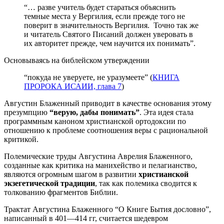
“… разве учитель будет стараться объяснить
темные места у Вергилия, если прежде того не
поверит в значительность Вергилия. Точно так же
и читатель Святого Писаний должен уверовать в
их авторитет прежде, чем научится их понимать”.
Основываясь на библейском утверждении
“покуда не уверуете, не уразумеете” (
КНИГА
ПРОРОКА ИСАИИ, глава 7
)
Августин Блаженный приводит в качестве основания этому
презумпцию
“верую, дабы понимать”
. Эта идея стала
программным каноном христианской ортодоксии по
отношению к проблеме соотношения веры с рациональной
критикой.
Полемические труды Августина Аврелия Блаженного,
созданные как критика на манихейство и пелагианство,
являются огромным шагом в развитии
христианской
экзегетической традиции
, так как полемика сводится к
толкованию фрагментов Библии.
Трактат Августина Блаженного “О Книге Бытия дословно”,
написанный в 401—414 гг, считается шедевром