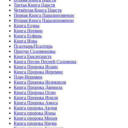
Третья Книга Царств
Четвёртая Книга Царств
Первая Книга Паралипоменон
Вторая Книга Паралипоменон
Книга Ездры
Книга Неемии
Книга Есфирь
Книга Иова
Псалтырь/Псалтирь
Притчи Соломоновы
Книга Екклесиаста
Книга Песни Песней Соломона
Книга Пророка Исаии
Книга Пророка Иеремии
Плач Иеремии
Книга Пророка Иезекииля
Книга Пророка Даниила
Книга Пророка Осии
Книга Пророка Иоиля
Книга Пророка Амоса
Книга пророка Авдия
Книга пророка Ионы
Книга пророка Михея
Книга пророка Наума