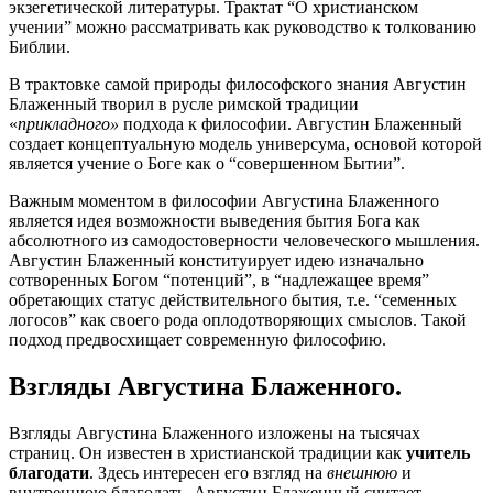
экзегетической литературы. Трактат “О христианском
учении” можно рассматривать как руководство к толкованию
Библии.
В трактовке самой природы философского знания Августин
Блаженный творил в русле римской традиции
«
прикладного»
подхода к философии. Августин Блаженный
создает концептуальную модель универсума, основой которой
является учение о Боге как о “совершенном Бытии”.
Важным моментом в философии Августина Блаженного
является идея возможности выведения бытия Бога как
абсолютного из самодостоверности человеческого мышления.
Августин Блаженный конституирует идею изначально
сотворенных Богом “потенций”, в “надлежащее время”
обретающих статус действительного бытия, т.е. “семенных
логосов” как своего рода оплодотворяющих смыслов. Такой
подход предвосхищает современную философию.
Взгляды Августина Блаженного.
Взгляды Августина Блаженного изложены на тысячах
страниц. Он известен в христианской традиции как
учитель
благодати
. Здесь интересен его взгляд на
внешнюю
и
внутреннюю благодать. Августин Блаженный считает