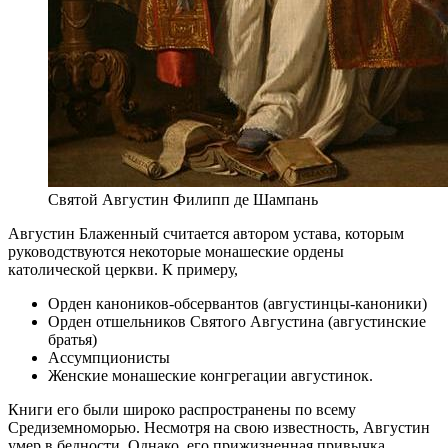
Святой Августин Филипп де Шампань
Августин Блаженный считается автором устава, которым
руководствуются некоторые монашеские ордены
католической церкви. К примеру,
Орден каноников-обсервантов (августинцы-каноники)
Орден отшельников Святого Августина (августинские
братья)
Ассумпционисты
Женские монашеские конгрегации августинок.
Книги его были широко распространены по всему
Средиземноморью. Несмотря на свою известность, Августин
умер в бедности. Однако, его прижизненная привычка