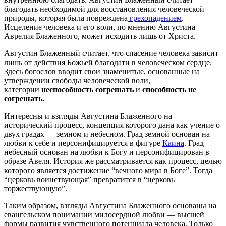
благодать необходимой для восстановления человеческой
природы, которая была повреждена
грехопадением
.
Исцеление человека и его воли, по мнению Августина
Аврелия Блаженного, может исходить лишь от Христа.
Августин Блаженный считает, что спасение человека зависит
лишь от действия Божьей благодати в человеческом сердце.
Здесь богослов вводит свои знаменитые, основанные на
утверждении свободы человеческой воли,
категории
неспособность согрешать
и
способность не
согрешать.
Интересны и взгляды Августина Блаженного на
исторический процесс, концепция которого дана как учение о
двух градах — земном и небесном. Град земной основан на
любви к себе и персонифицируется в фигуре
Каина
. Град
небесный основан на любви к Богу и персонифицирован в
образе Авеля. История же рассматривается как процесс, целью
которого является достижение “вечного мира в Боге”. Тогда
“церковь воинствующая” превратится в “церковь
торжествующую”.
Таким образом, взгляды Августина Блаженного основаны на
евангельском понимании милосердной любви — высшей
формы развития чувственного потенциала человека. Только