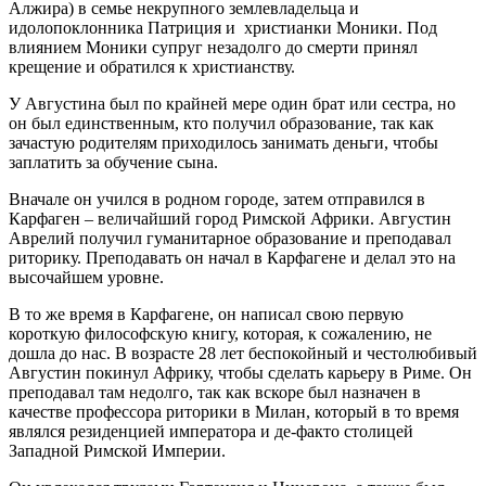
Алжира) в семье некрупного землевладельца и
идолопоклонника Патриция и христианки Моники. Под
влиянием Моники супруг незадолго до смерти принял
крещение и обратился к христианству.
У Августина был по крайней мере один брат или сестра, но
он был единственным, кто получил образование, так как
зачастую родителям приходилось занимать деньги, чтобы
заплатить за обучение сына.
Вначале он учился в родном городе, затем отправился в
Карфаген – величайший город Римской Африки. Августин
Аврелий получил гуманитарное образование и преподавал
риторику. Преподавать он начал в Карфагене и делал это на
высочайшем уровне.
В то же время в Карфагене, он написал свою первую
короткую философскую книгу, которая, к сожалению, не
дошла до нас. В возрасте 28 лет беспокойный и честолюбивый
Августин покинул Африку, чтобы сделать карьеру в Риме. Он
преподавал там недолго, так как вскоре был назначен в
качестве профессора риторики в Милан, который в то время
являлся резиденцией императора и де-факто столицей
Западной Римской Империи.