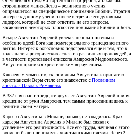
Он увлекался трудами Гортензия и Цицерона, а также был
сторонником манихейства – религиозного учения,
опиравшегося на специфическое понимание Библии. Утратил
интерес к данному учению после встречи с его духовным
лидером, который не смог ответить на его вопросы,
касающиеся некоторых плоскостей понимания Библии и Бога.
Вскоре Августин Аврелий увлекся неоплатонизмом и
особенно идеей Бога как нематериального трансцендентного
Бытия. Интерес к богословию подогревался еще и тем, что в
ходе анализа риторических аспектов различных проповедей, а
в частности проповедей епископа Амвросия Медиоланского,
Августин проникся христианским вероучением.
Ключевым моментом, склонившим Августина к принятию
христианской Веры стало его знакомство с
Посланием
апостола Павла к Римлянам.
В 387 в возрасте тридцати двух лет Августин Аврелий принял
крещение от руки Амвросия, тем самым присоединившись к
религии своей матери.
Карьера Августина в Милане, однако, не заладилась. Крах
карьеры Августина Аврелия в Милане был связан с
усилением его религиозности. Все его труды, начиная с этого
времени были проникнуты христианскими идеями. Через 2