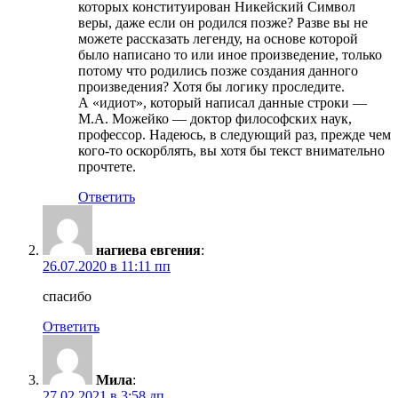
которых конституирован Никейский Символ
веры, даже если он родился позже? Разве вы не
можете рассказать легенду, на основе которой
было написано то или иное произведение, только
потому что родились позже создания данного
произведения? Хотя бы логику проследите.
А «идиот», который написал данные строки —
М.А. Можейко — доктор философских наук,
профессор. Надеюсь, в следующий раз, прежде чем
кого-то оскорблять, вы хотя бы текст внимательно
прочтете.
Ответить
нагиева евгения
:
26.07.2020 в 11:11 пп
спасибо
Ответить
Мила
:
27.02.2021 в 3:58 дп