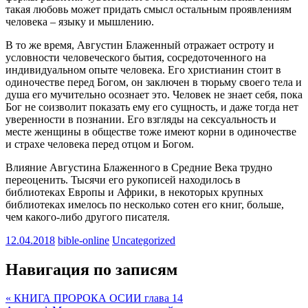
такая любовь может придать смысл остальным проявлениям
человека – языку и мышлению.
В то же время, Августин Блаженный отражает остроту и
условности человеческого бытия, сосредоточенного на
индивидуальном опыте человека. Его христианин стоит в
одиночестве перед Богом, он заключен в тюрьму своего тела и
душа его мучительно осознает это. Человек не знает себя, пока
Бог не соизволит показать ему его сущность, и даже тогда нет
уверенности в познании. Его взгляды на сексуальность и
месте женщины в обществе тоже имеют корни в одиночестве
и страхе человека перед отцом и Богом.
Влияние Августина Блаженного в Средние Века трудно
переоценить. Тысячи его рукописей находилось в
библиотеках Европы и Африки, в некоторых крупных
библиотеках имелось по несколько сотен его книг, больше,
чем какого-либо другого писателя.
12.04.2018
bible-online
Uncategorized
Навигация по записям
« КНИГА ПРОРОКА ОСИИ глава 14