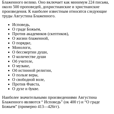
Блаженного велико. Оно включает как минимум 224 письма,
около 500 проповедей, дохристианские и христианские
произведения. К наиболее известным относятся следующие
труды Августина Блаженного.
Исповедь,
О граде Божьем,
Против академиков (скептиков),
О жизни блаженной,
О порядке,
Монологи,
О бессмертии души,
О количестве души
Об учителе,
О музыке,
Об истинной религии,
О пользе веры,
О свободной воле,
Против Фавста,
О духе и букве.
Наиболее значительными произведениями Августина
Блаженного являются “ Исповедь” (ок 400 г) и “О граде
Божьем” (примерно 413—426гг).