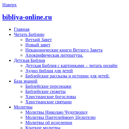
Наверх
bibliya-online.ru
Главная
Читать Библию
Ветхий Завет
Новый завет
Неканонические книги Ветхого Завета
Апокрифическая литература.
Детская Библия
Детская Библия с картинками – читать онлайн
Аудио библия для детей
Библейские рассказы и истории для детей.
База знаний
Библейские персонажи
Библейские сюжеты
Христианские богословы
Христианские святыни
Молитвы
Молитвы Николаю Чудотворцу
Молитвы Пантелеймону Целителю
Молитвы об исцелении
Краткие молитвы